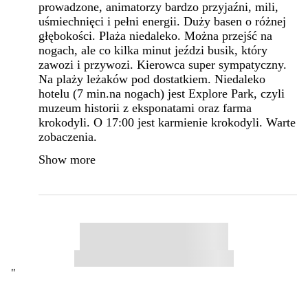
prowadzone, animatorzy bardzo przyjaźni, mili,
uśmiechnięci i pełni energii. Duży basen o różnej
głębokości. Plaża niedaleko. Można przejść na
nogach, ale co kilka minut jeździ busik, który
zawozi i przywozi. Kierowca super sympatyczny.
Na plaży leżaków pod dostatkiem. Niedaleko
hotelu (7 min.na nogach) jest Explore Park, czyli
muzeum historii z eksponatami oraz farma
krokodyli. O 17:00 jest karmienie krokodyli. Warte
zobaczenia.
Show more
"