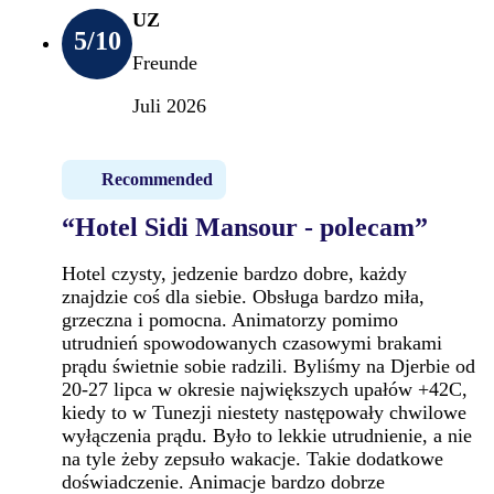
UZ
5
/10
Freunde
Juli 2026
Recommended
“Hotel Sidi Mansour - polecam”
Hotel czysty, jedzenie bardzo dobre, każdy
znajdzie coś dla siebie. Obsługa bardzo miła,
grzeczna i pomocna. Animatorzy pomimo
utrudnień spowodowanych czasowymi brakami
prądu świetnie sobie radzili. Byliśmy na Djerbie od
20-27 lipca w okresie największych upałów +42C,
kiedy to w Tunezji niestety następowały chwilowe
wyłączenia prądu. Było to lekkie utrudnienie, a nie
na tyle żeby zepsuło wakacje. Takie dodatkowe
doświadczenie. Animacje bardzo dobrze