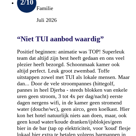
2
/10
Familie
Juli 2026
“Niet TUI aanbod waardig”
Positief beginnen: animatie was TOP! Superleuk
team dat altijd zijn best heeft gedaan en ons veel
plezier heeft bezorgd. Schoonmaak kamer ook
altijd perfect. Leuk groot zwembad. Toffe
uitstappen zowel met TUI als lokale mensen. Maar
dan... Door de vele stroompannes (hittegolf,
pannes in heel Djerba - steeds blokken van enkele
uren geen stroom, 3 tot 4x per dag/nacht) eerste
dagen nergens wifi, in de kamer geen stromend
water (douche/wc), geen airco, geen koelkast. Hier
kon het hotel natuurlijk niets aan doen, maar, ook
geen koud water/koude dranken/ijsblokjes/geen
bier in de bar (tap op elektriciteit, voor 'koud' flesje
lokaal bier extra te betalen volgens barmannen in