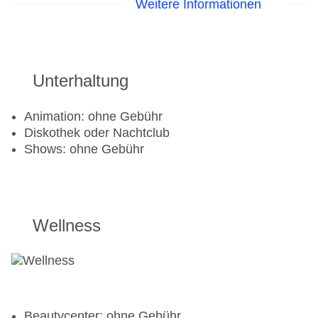
Weitere Informationen
Bananaboat
Tauchschule
Jetski
Wasserski
Unterhaltung
Golf
Animation: ohne Gebühr
Golfplatz: gegen Gebühr
Diskothek oder Nachtclub
Shows: ohne Gebühr
Aerobic
Beachvolleyball
Fahrradverleih
Fitnessraum
Wellness
Tennisplatz
Beautycenter: ohne Gebühr