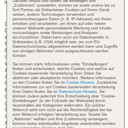
Darüber hinaus und soweit Sie einwilligen und
„Zustimmen“ auswählen, können wir sowie unsere bis zu
fünf Partner als Drittanbieter Cookies auf Ihrem Gerät
setzen, andere Technologien verwenden und
personenbezogene Daten [z. B. IP-Adresse] von Ihnen
erheben und verarbeiten, um Ihnen auf oder neben
Das Resort bietet 269 Zimmer, 5 Suiten und 194
unserer Webseite personalisierte Werbung und Inhalte
Doppelzimmer auf 3 Etagen, die mit einem Aufzug
vorzuschlagen sowie Messungen und Analysen
erreichbar sind. Das freundliche Personal an der
durchzuführen. Dabei kann auch ein Datentransfer in
Drittstaaten [z.B. USA] möglich sein, wo vom EU-
Rezeption ist gerne bei allen Fragen behilflich. Die
Datenschutzniveau abgewichen werden kann und Zugriffe
Einrichtung der Anlage umfasst eine
von dortigen Behörden nicht ausgeschlossen werden
können.
Gepäckaufbewahrung, einen Safe und eine
Wechselstube. In der Unterbringung steht WLAN
Sie können mehr Informationen unter "Einstellungen"
finden und entscheiden, welche Cookies und welche auf
zur Verfügung. Hilfestellung bei der Buchung von
Cookies basierende Verarbeitung Ihrer Daten Sie
Ausflügen wird am Tourdesk geboten.
ablehnen oder akzeptieren möchten. Weitere Information
zu den Cookies finden Sie im
Cookie-Hinweis
. Zusätzliche
Rollstuhlgerechte Einrichtungen sind vorhanden.
Informationen zur auf Cookies basierenden Verarbeitung
Ein Supermarkt und ein Souvenirshop und andere
Ihrer Daten finden Sie im
Datenschutz-Hinweis
. Sie
Geschäfte können zum Einkaufen und Bummeln
können zudem jederzeit Ihre Entscheidung über "Cookie-
Einstellungen" [in der Fußzeile der Webseite] durch
genutzt werden. Ein schöner Garten und ein
Ausschalten der Kategorien widerrufen. Ein solcher
Spielplatz gehören zum Gelände des Resorts. Zu
Widerruf wirkt sich nicht auf die Rechtmäßigkeit der bis
zum Widerruf erfolgten Verarbeitung aus. Soweit Sie
den weiteren Einrichtungen der Unterbringung
„Ablehnen“ wählen und Ihre Zustimmung verweigern,
zählen ein Zeitungskiosk, ein TV-Raum und ein
können keine individuellen Angebote unterbreitet werden,