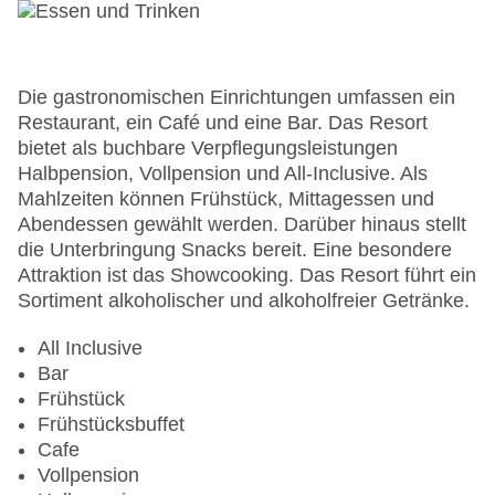
WLAN/WiFi im Hotel
Letzte umfassende Renovierung: 2015
Lift
Minimarkt
Die gastronomischen Einrichtungen umfassen ein
Anzahl der Konferenzräume: 1
Restaurant, ein Café und eine Bar. Das Resort
Anzahl der Aufzüge: 1
bietet als buchbare Verpflegungsleistungen
Haustiere
Halbpension, Vollpension und All-Inclusive. Als
Zimmerservice
Mahlzeiten können Frühstück, Mittagessen und
Sonnenterrasse
Abendessen gewählt werden. Darüber hinaus stellt
Gesamtanzahl der Stockwerke: 3
die Unterbringung Snacks bereit. Eine besondere
Gesamtanzahl der Zimmer: 269
Attraktion ist das Showcooking. Das Resort führt ein
Pools:Kinderbecken, Indoor Pool, Outdoor Pool,
Sortiment alkoholischer und alkoholfreier Getränke.
Sonnenschirme am Pool, Liegen am Pool
Zahlungsarten: Mastercard, Visa
All Inclusive
Landeskategorie: 4 Sterne
Bar
Frühstück
Frühstücksbuffet
Cafe
Vollpension