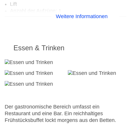
Lift
Anzahl der Aufzüge: 1
Weitere Informationen
Zimmerservice
Gesamtanzahl der Stockwerke: 6
Gesamtanzahl der Zimmer: 53
Zahlungsarten: American Express, Mastercard,
Visa
Essen & Trinken
Landeskategorie: 3 Sterne
Der gastronomische Bereich umfasst ein
Restaurant und eine Bar. Ein reichhaltiges
Frühstücksbuffet lockt morgens aus den Betten.