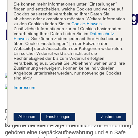
Sie können mehr Informationen unter "Einstellungen"
finden und entscheiden, welche Cookies und welche auf
Hotelbeschreibun
Cookies basierende Verarbeitung Ihrer Daten Sie
ablehnen oder akzeptieren möchten. Weitere Information
zu den Cookies finden Sie im
Cookie-Hinweis
.
Zusätzliche Informationen zur auf Cookies basierenden
Hotel St. George
Verarbeitung Ihrer Daten finden Sie im
Datenschutz-
Hinweis
. Sie können zudem jederzeit Ihre Entscheidung
über "Cookie-Einstellungen" [in der Fußzeile der
Webseite] durch Ausschalten der Kategorien widerrufen.
Ein solcher Widerruf wirkt sich nicht auf die
Rechtmäßigkeit der bis zum Widerruf erfolgten
Das bietet Ihre Unterkunft
Verarbeitung aus. Soweit Sie „Ablehnen“ wählen und Ihre
Zustimmung verweigern, können keine individuellen
Angebote unterbreitet werden, nur notwendige Cookies
sind aktiv.
Impressum
Das Hotel bietet 53 Zimmer und verfügt über einen
Ablehnen
Einstellungen
Zustimmen
Aufzug. Das freundliche Personal an der Rezeption
ist gerne bei allen Fragen behilflich. Zur Einrichtung
gehören eine Gepäckaufbewahrung und ein Safe.