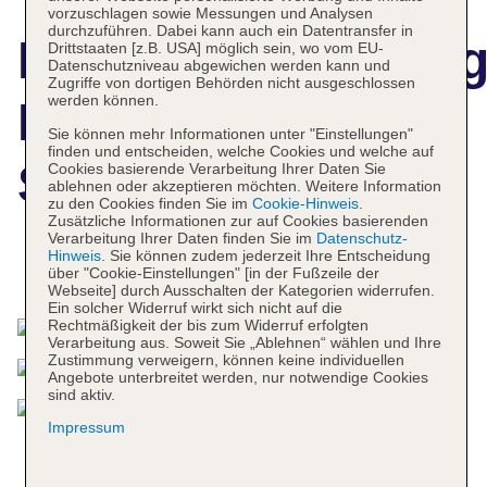
vorzuschlagen sowie Messungen und Analysen
durchzuführen. Dabei kann auch ein Datentransfer in
Hotelbeschreibun
Drittstaaten [z.B. USA] möglich sein, wo vom EU-
Datenschutzniveau abgewichen werden kann und
Zugriffe von dortigen Behörden nicht ausgeschlossen
werden können.
Hotel Supreme &
Sie können mehr Informationen unter "Einstellungen"
finden und entscheiden, welche Cookies und welche auf
SPA
Cookies basierende Verarbeitung Ihrer Daten Sie
ablehnen oder akzeptieren möchten. Weitere Information
zu den Cookies finden Sie im
Cookie-Hinweis
.
Zusätzliche Informationen zur auf Cookies basierenden
Verarbeitung Ihrer Daten finden Sie im
Datenschutz-
Hinweis
. Sie können zudem jederzeit Ihre Entscheidung
Das bietet Ihre Unterkunft
über "Cookie-Einstellungen" [in der Fußzeile der
Webseite] durch Ausschalten der Kategorien widerrufen.
Ein solcher Widerruf wirkt sich nicht auf die
Rechtmäßigkeit der bis zum Widerruf erfolgten
Verarbeitung aus. Soweit Sie „Ablehnen“ wählen und Ihre
Zustimmung verweigern, können keine individuellen
Angebote unterbreitet werden, nur notwendige Cookies
sind aktiv.
Impressum