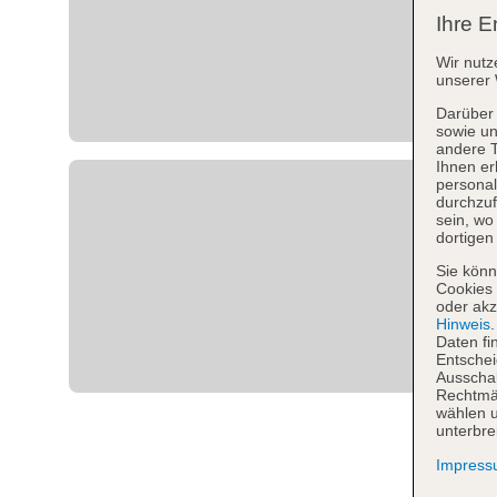
Ihre E
Wir nutz
unserer 
Darüber 
sowie un
andere 
Ihnen er
personal
durchzuf
sein, w
dortigen
Sie könn
Cookies 
oder akz
Hinweis
Daten fi
Entschei
Ausschal
Rechtmäß
wählen u
unterbre
Impres