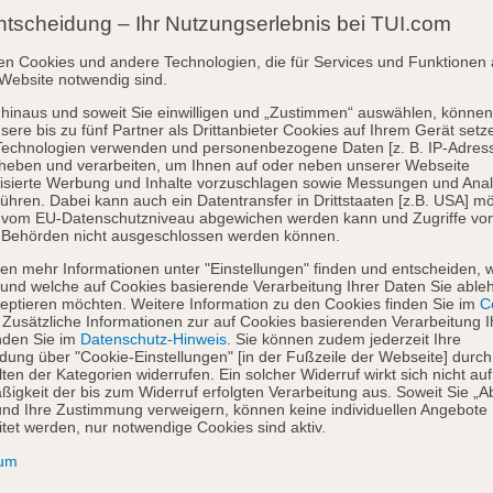
ntscheidung – Ihr Nutzungserlebnis bei TUI.com
en Cookies und andere Technologien, die für Services und Funktionen 
Website notwendig sind.
hinaus und soweit Sie einwilligen und „Zustimmen“ auswählen, können
sere bis zu fünf Partner als Drittanbieter Cookies auf Ihrem Gerät setz
Technologien verwenden und personenbezogene Daten [z. B. IP-Adres
heben und verarbeiten, um Ihnen auf oder neben unserer Webseite
isierte Werbung und Inhalte vorzuschlagen sowie Messungen und Ana
ühren. Dabei kann auch ein Datentransfer in Drittstaaten [z.B. USA] mö
o vom EU-Datenschutzniveau abgewichen werden kann und Zugriffe vo
 Behörden nicht ausgeschlossen werden können.
en mehr Informationen unter "Einstellungen" finden und entscheiden, 
und welche auf Cookies basierende Verarbeitung Ihrer Daten Sie able
eptieren möchten. Weitere Information zu den Cookies finden Sie im
Co
. Zusätzliche Informationen zur auf Cookies basierenden Verarbeitung I
nden Sie im
Datenschutz-Hinweis
. Sie können zudem jederzeit Ihre
dung über "Cookie-Einstellungen" [in der Fußzeile der Webseite] durch
ten der Kategorien widerrufen. Ein solcher Widerruf wirkt sich nicht auf
igkeit der bis zum Widerruf erfolgten Verarbeitung aus. Soweit Sie „A
nd Ihre Zustimmung verweigern, können keine individuellen Angebote
itet werden, nur notwendige Cookies sind aktiv.
sum