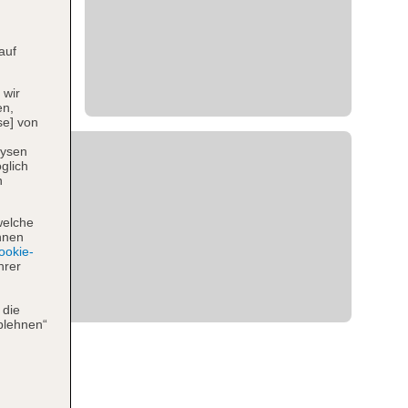
auf
 wir
en,
se] von
lysen
glich
n
welche
hnen
okie-
hrer
 die
blehnen“