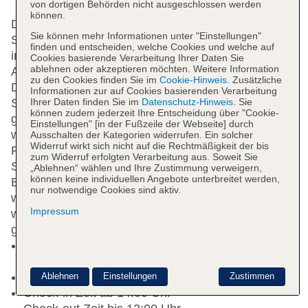
von dortigen Behörden nicht ausgeschlossen werden
können.
Die Gäste genießen ein luxuriöses Ambiente im 4-
Sie können mehr Informationen unter "Einstellungen"
Sterne-Hotel mit Gartenanlage. Die Hotelcrew ist
finden und entscheiden, welche Cookies und welche auf
immer für Dich da und freut sich darauf, Dir Deinen
Cookies basierende Verarbeitung Ihrer Daten Sie
ablehnen oder akzeptieren möchten. Weitere Information
Aufenthalt so angenehm wie möglich zu gestalten.
zu den Cookies finden Sie im
Cookie-Hinweis
. Zusätzliche
Das Empfangsteam steht Dir mit Rat und Tat zur
Informationen zur auf Cookies basierenden Verarbeitung
Ihrer Daten finden Sie im
Datenschutz-Hinweis
. Sie
Seite, wenn es um Deine Anliegen geht. Zusätzlich
können zudem jederzeit Ihre Entscheidung über "Cookie-
gibt es WLAN. In der Anlage befinden sich eine Bar,
Einstellungen" [in der Fußzeile der Webseite] durch
wie auch eine Poolbar. Dazu gibt es zwei
Ausschalten der Kategorien widerrufen. Ein solcher
Widerruf wirkt sich nicht auf die Rechtmäßigkeit der bis
Restaurant u.a. mit Buffet.
Pool
Mit zwei
zum Widerruf erfolgten Verarbeitung aus. Soweit Sie
Swimmingpools hast Du eine Anzahl von
„Ablehnen“ wählen und Ihre Zustimmung verweigern,
können keine individuellen Angebote unterbreitet werden,
Badeoptionen. Sonnenschirme und Liegestühle
nur notwendige Cookies sind aktiv.
werden zur Verfügung gestellt. Dank der Poolbar
Impressum
wird auch direkt am Wasser für Erfrischungen
gesorgt.
Kurtaxe/Ökotaxe/Touristensteuer zahlbar vor Ort:
Barzahlung, pro Nacht/pro Person ab 3.30 EUR
Raucherbereich
Ablehnen
Einstellungen
Zustimmen
Check-in Zeit ab 14:00 Uhr