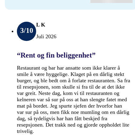
L K
3
/10
Juli 2026
“Rent og fin beliggenhet”
Restaurant og bar har ansatte som ikke klarer å
smile å være hyggelige. Klaget på en dårlig stekt
burger, og ble bedt om å forlate restauranten. Sa fra
til resepsjonen, som skulle si fra til de at det ikke
var greit. Neste dag, kom vi til restauranten og
kelneren var så sur på oss at han slengte fatet med
mat på bordet. Jeg spurte sjefen der hvorfor han
var sur på oss, men fikk noe mumling om en dårlig
dag, så tydeligvis har han fått beskjed fra
resepsjonen. Det trakk ned og gjorde oppholdet lite
trivelig.