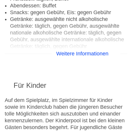
Abendessen: Buffet
Snacks: gegen Gebühr, Eis: gegen Gebühr
Getränke: ausgewählte nicht alkoholische
Getränke: täglich, gegen Gebühr, ausgewählte
nationale alkoholische Getränke: täglich, gegen
Gebühr, ausgewählte internationale alkoholische
Getränke: täglich, gegen Gebühr
Weitere Informationen
Restaurants: 2
Hauptrestaurant „Restaurante Buffet“: Küche:
international, mediterran, regional, Buffet, gegen
Gebühr, bei All Inclusive inklusive, täglich
Für Kinder
Restaurant „Sorra“: Küche: mediterran, spanisch,
à la carte, gegen Gebühr, Juli - Oktober
Bars & mehr: 2
Auf dem Spielplatz, im Spielzimmer für Kinder
Loungebar „Lounge Bar“: täglich, gegen Gebühr
sowie im Kinderclub haben die jüngeren Besucher
Poolbar Outdoor „Poolbar“: saisonabhängig;
tolle Möglichkeiten sich auszutoben und einander
wetterabhängig, täglich, gegen Gebühr
kennenzulernen. Der Kinderpool ist bei den kleinen
Gästen besonders begehrt. Für jugendliche Gäste