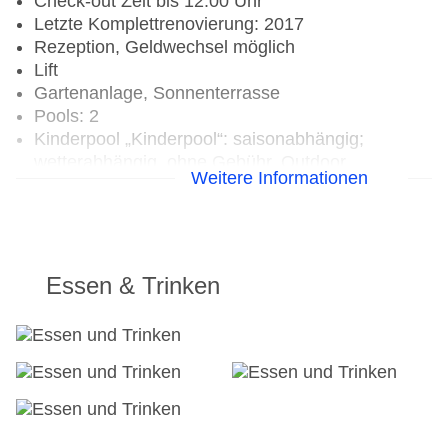
Check-out Zeit bis 12:00 Uhr
Letzte Komplettrenovierung: 2017
Rezeption, Geldwechsel möglich
Lift
Gartenanlage, Sonnenterrasse
Pools: 2
Kinderpool „Kinderpool“: saisonabhängig;
wetterabhängig, ohne Gebühr, Outdoor,
Weitere Informationen
integrierter Kinder/Babypool
Pool „Aussenpool“: saisonabhängig;
wetterabhängig, ohne Gebühr, Outdoor, Liegen:
ohne Gebühr, Sonnenschirme: ohne Gebühr
Internet: WLAN/WiFi, im gesamten Hotel
Essen & Trinken
(Anlage): ohne Gebühr
Internetterminal: gegen Gebühr
Wäscheservice: gegen Gebühr
Zahlungsarten: TUI Card / VISA, MasterCard,
American Express
Haustiere nicht erlaubt
Gebäudeanzahl: 1, Zimmer: 154