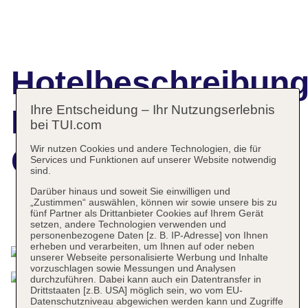
Hotelbeschreibun
Ihre Entscheidung – Ihr Nutzungserlebnis
Hotel THB Sa
bei TUI.com
Wir nutzen Cookies und andere Technologien, die für
Coma Platja
Services und Funktionen auf unserer Website notwendig
sind.
Darüber hinaus und soweit Sie einwilligen und
„Zustimmen“ auswählen, können wir sowie unsere bis zu
fünf Partner als Drittanbieter Cookies auf Ihrem Gerät
Das bietet Ihre Unterkunft
setzen, andere Technologien verwenden und
personenbezogene Daten [z. B. IP-Adresse] von Ihnen
erheben und verarbeiten, um Ihnen auf oder neben
unserer Webseite personalisierte Werbung und Inhalte
vorzuschlagen sowie Messungen und Analysen
durchzuführen. Dabei kann auch ein Datentransfer in
Drittstaaten [z.B. USA] möglich sein, wo vom EU-
Datenschutzniveau abgewichen werden kann und Zugriffe