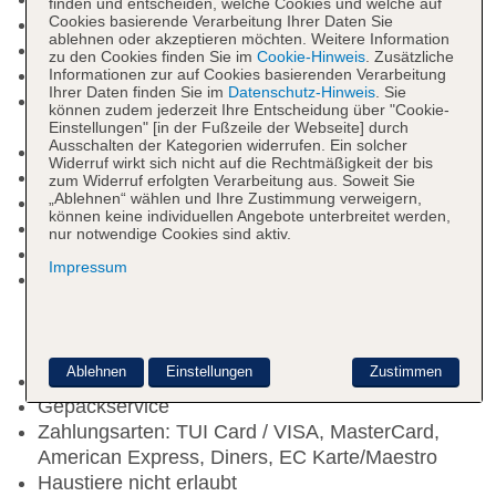
finden und entscheiden, welche Cookies und welche auf
Cookies basierende Verarbeitung Ihrer Daten Sie
Nichtraucherhotel
ablehnen oder akzeptieren möchten. Weitere Information
Check-in Zeit ab 14:00 Uhr
zu den Cookies finden Sie im
Cookie-Hinweis
. Zusätzliche
Check-out Zeit bis 11:00 Uhr
Informationen zur auf Cookies basierenden Verarbeitung
Ihrer Daten finden Sie im
Datenschutz-Hinweis
. Sie
Rezeption: Sprachen: deutsch, englisch,
können zudem jederzeit Ihre Entscheidung über "Cookie-
spanisch, italienisch, französisch
Einstellungen" [in der Fußzeile der Webseite] durch
Ausschalten der Kategorien widerrufen. Ein solcher
Lift
Widerruf wirkt sich nicht auf die Rechtmäßigkeit der bis
begrünter Innenhof, Dachterrasse
zum Widerruf erfolgten Verarbeitung aus. Soweit Sie
„Ablehnen“ wählen und Ihre Zustimmung verweigern,
Pools: 2
können keine individuellen Angebote unterbreitet werden,
Pool: ohne Gebühr, Indoor
nur notwendige Cookies sind aktiv.
Pool „Aqualuna Lido“: Outdoor, Liegestühle
Impressum
Internet: WLAN/WiFi, im gesamten Hotel
(Anlage): ohne Gebühr, im öffentlichen Bereich,
an der Rezeption/in der Lobby, in der Bar, am
Pool
Ablehnen
Einstellungen
Zustimmen
Wäscheservice: gegen Gebühr
Gepäckservice
Zahlungsarten: TUI Card / VISA, MasterCard,
American Express, Diners, EC Karte/Maestro
Haustiere nicht erlaubt