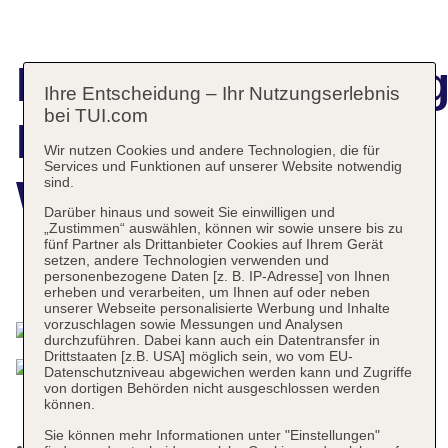
Hotelbeschreibun
Ihre Entscheidung – Ihr Nutzungserlebnis
bei TUI.com
Hotel The
Wir nutzen Cookies und andere Technologien, die für
Services und Funktionen auf unserer Website notwendig
Waterfront
sind.
Darüber hinaus und soweit Sie einwilligen und
„Zustimmen“ auswählen, können wir sowie unsere bis zu
fünf Partner als Drittanbieter Cookies auf Ihrem Gerät
setzen, andere Technologien verwenden und
personenbezogene Daten [z. B. IP-Adresse] von Ihnen
Das bietet Ihre Unterkunft
erheben und verarbeiten, um Ihnen auf oder neben
unserer Webseite personalisierte Werbung und Inhalte
vorzuschlagen sowie Messungen und Analysen
durchzuführen. Dabei kann auch ein Datentransfer in
Drittstaaten [z.B. USA] möglich sein, wo vom EU-
Datenschutzniveau abgewichen werden kann und Zugriffe
von dortigen Behörden nicht ausgeschlossen werden
können.
Sie können mehr Informationen unter "Einstellungen"
Kurtaxe/Ökotaxe/Touristensteuer