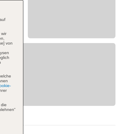
auf
 wir
en,
se] von
lysen
glich
n
welche
hnen
okie-
hrer
 die
blehnen“