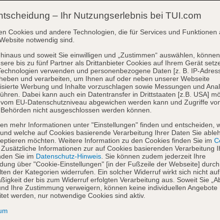
ntscheidung – Ihr Nutzungserlebnis bei TUI.com
en Cookies und andere Technologien, die für Services und Funktionen 
Website notwendig sind.
hinaus und soweit Sie einwilligen und „Zustimmen“ auswählen, können
sere bis zu fünf Partner als Drittanbieter Cookies auf Ihrem Gerät setz
Technologien verwenden und personenbezogene Daten [z. B. IP-Adres
heben und verarbeiten, um Ihnen auf oder neben unserer Webseite
isierte Werbung und Inhalte vorzuschlagen sowie Messungen und Ana
ühren. Dabei kann auch ein Datentransfer in Drittstaaten [z.B. USA] mö
o vom EU-Datenschutzniveau abgewichen werden kann und Zugriffe vo
 Behörden nicht ausgeschlossen werden können.
en mehr Informationen unter "Einstellungen" finden und entscheiden, 
und welche auf Cookies basierende Verarbeitung Ihrer Daten Sie able
eptieren möchten. Weitere Information zu den Cookies finden Sie im
Co
. Zusätzliche Informationen zur auf Cookies basierenden Verarbeitung I
nden Sie im
Datenschutz-Hinweis
. Sie können zudem jederzeit Ihre
dung über "Cookie-Einstellungen" [in der Fußzeile der Webseite] durch
ten der Kategorien widerrufen. Ein solcher Widerruf wirkt sich nicht auf
igkeit der bis zum Widerruf erfolgten Verarbeitung aus. Soweit Sie „A
nd Ihre Zustimmung verweigern, können keine individuellen Angebote
itet werden, nur notwendige Cookies sind aktiv.
sum