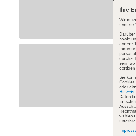
Ihre E
Wir nutz
unserer 
Darüber 
sowie un
andere 
Ihnen er
personal
durchzuf
sein, w
dortigen
Sie könn
Cookies 
oder akz
Hinweis
Daten fi
Entschei
Ausschal
Rechtmäß
wählen u
unterbre
Impres