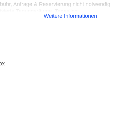
bühr, Anfrage & Reservierung nicht notwendig
isierte Tagungsräume, Tageslicht,
Weitere Informationen
, Coffee Breaks: gegen Gebühr
te:
n