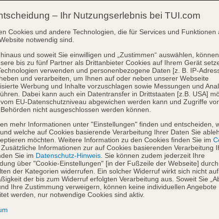
ntscheidung – Ihr Nutzungserlebnis bei TUI.com
en Cookies und andere Technologien, die für Services und Funktionen 
Website notwendig sind.
hinaus und soweit Sie einwilligen und „Zustimmen“ auswählen, können
sere bis zu fünf Partner als Drittanbieter Cookies auf Ihrem Gerät setz
Technologien verwenden und personenbezogene Daten [z. B. IP-Adres
heben und verarbeiten, um Ihnen auf oder neben unserer Webseite
isierte Werbung und Inhalte vorzuschlagen sowie Messungen und Ana
ühren. Dabei kann auch ein Datentransfer in Drittstaaten [z.B. USA] mö
o vom EU-Datenschutzniveau abgewichen werden kann und Zugriffe vo
 Behörden nicht ausgeschlossen werden können.
en mehr Informationen unter "Einstellungen" finden und entscheiden, 
und welche auf Cookies basierende Verarbeitung Ihrer Daten Sie able
eptieren möchten. Weitere Information zu den Cookies finden Sie im
Co
. Zusätzliche Informationen zur auf Cookies basierenden Verarbeitung I
nden Sie im
Datenschutz-Hinweis
. Sie können zudem jederzeit Ihre
dung über "Cookie-Einstellungen" [in der Fußzeile der Webseite] durch
ten der Kategorien widerrufen. Ein solcher Widerruf wirkt sich nicht auf
igkeit der bis zum Widerruf erfolgten Verarbeitung aus. Soweit Sie „A
nd Ihre Zustimmung verweigern, können keine individuellen Angebote
itet werden, nur notwendige Cookies sind aktiv.
sum