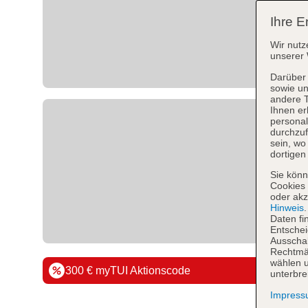
Ihre E
Wir nutz
unserer 
Darüber 
sowie un
andere 
Ihnen er
personal
durchzuf
sein, w
dortigen
Sie könn
Cookies 
oder akz
Hinweis
Daten fi
Entschei
Ausschal
Rechtmäß
wählen u
300 € myTUI Aktionscode
unterbre
Impres