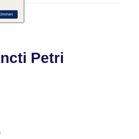
timmen
cti Petri
h