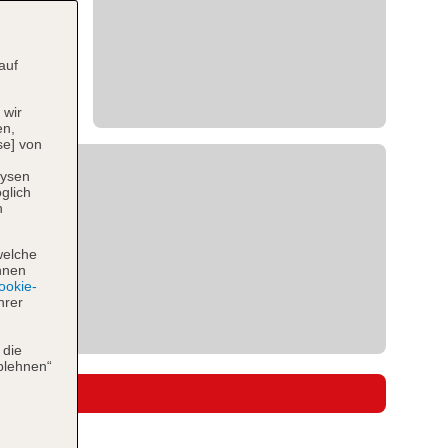
auf
 wir
en,
se] von
lysen
glich
n
welche
hnen
okie-
hrer
 die
blehnen“