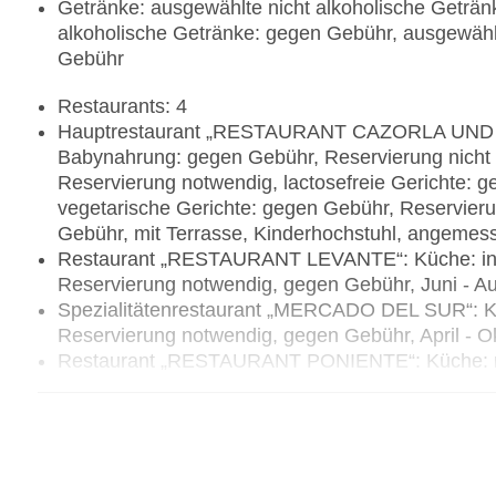
Getränke: ausgewählte nicht alkoholische Geträn
alkoholische Getränke: gegen Gebühr, ausgewählt
Gebühr
Restaurants: 4
Hauptrestaurant „RESTAURANT CAZORLA UND ZAH
Babynahrung: gegen Gebühr, Reservierung nicht n
Reservierung notwendig, lactosefreie Gerichte: 
vegetarische Gerichte: gegen Gebühr, Reservieru
Gebühr, mit Terrasse, Kinderhochstuhl, angemes
Restaurant „RESTAURANT LEVANTE“: Küche: intern
Reservierung notwendig, gegen Gebühr, Juni - Au
Spezialitätenrestaurant „MERCADO DEL SUR“: Küc
Reservierung notwendig, gegen Gebühr, April - O
Restaurant „RESTAURANT PONIENTE“: Küche: medit
und August, mit Terrasse, am Pool, angemessene
Bars & mehr: 5
Lobbybar „BAR BAHIA“: gegen Gebühr
Poolbar Outdoor „Bar Piscina I“: Juni - Septemb
Poolbar Outdoor „Bar Piscina II“: Mai - Septemb