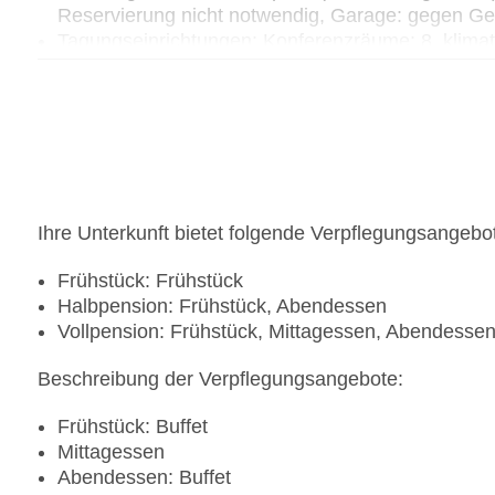
Reservierung nicht notwendig, Garage: gegen Ge
Tagungseinrichtungen: Konferenzräume: 8, klimat
Tagungsequipment: gegen Gebühr, Fremdanbieter
Gebäudeanzahl: 1, Etagen: 3, Zimmer: 549
Landeskategorie: 4 Sterne
Ihre Unterkunft bietet folgende Verpflegungsangebo
Frühstück: Frühstück
Halbpension: Frühstück, Abendessen
Vollpension: Frühstück, Mittagessen, Abendesse
Beschreibung der Verpflegungsangebote:
Frühstück: Buffet
Mittagessen
Abendessen: Buffet