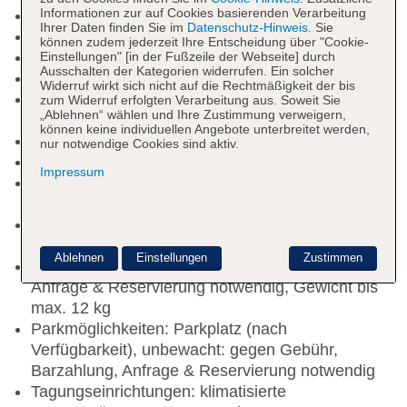
Informationen zur auf Cookies basierenden Verarbeitung
Rezeption: Sprachen: deutsch, englisch, spanisch
Ihrer Daten finden Sie im
Datenschutz-Hinweis
. Sie
Lift
können zudem jederzeit Ihre Entscheidung über "Cookie-
Dachterrasse
Einstellungen" [in der Fußzeile der Webseite] durch
Ausschalten der Kategorien widerrufen. Ein solcher
Pools: 1
Widerruf wirkt sich nicht auf die Rechtmäßigkeit der bis
Pool „Kontiki“: auf der Dachterrasse, Liegen:
zum Widerruf erfolgten Verarbeitung aus. Soweit Sie
„Ablehnen“ wählen und Ihre Zustimmung verweigern,
ohne Gebühr
können keine individuellen Angebote unterbreitet werden,
Whirlpool
nur notwendige Cookies sind aktiv.
Badetücher: ohne Gebühr
Impressum
Internet: WLAN/WiFi, im gesamten Hotel
(Anlage): ohne Gebühr
Zahlungsarten: TUI Card / VISA, MasterCard,
American Express, Diners, EC Karte/Maestro
Ablehnen
Einstellungen
Zustimmen
Haustier: Hund erlaubt: pro Tag ca. 12 EUR,
Anfrage & Reservierung notwendig, Gewicht bis
max. 12 kg
Parkmöglichkeiten: Parkplatz (nach
Verfügbarkeit), unbewacht: gegen Gebühr,
Barzahlung, Anfrage & Reservierung notwendig
Tagungseinrichtungen: klimatisierte