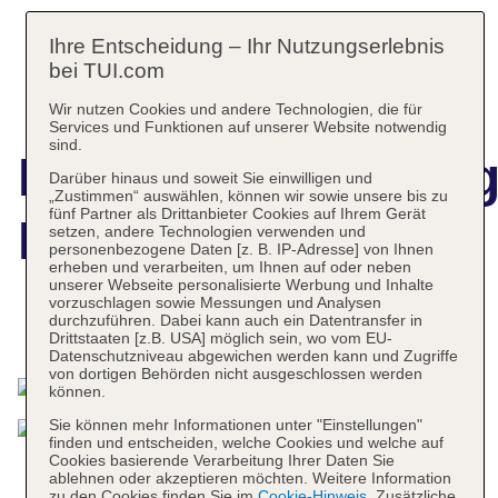
Ihre Entscheidung – Ihr Nutzungserlebnis
bei TUI.com
Wir nutzen Cookies und andere Technologien, die für
Services und Funktionen auf unserer Website notwendig
sind.
Hotelbeschreibun
Darüber hinaus und soweit Sie einwilligen und
„Zustimmen“ auswählen, können wir sowie unsere bis zu
fünf Partner als Drittanbieter Cookies auf Ihrem Gerät
Hotel Valle Mar
setzen, andere Technologien verwenden und
personenbezogene Daten [z. B. IP-Adresse] von Ihnen
erheben und verarbeiten, um Ihnen auf oder neben
unserer Webseite personalisierte Werbung und Inhalte
vorzuschlagen sowie Messungen und Analysen
durchzuführen. Dabei kann auch ein Datentransfer in
Das bietet Ihre Unterkunft
Drittstaaten [z.B. USA] möglich sein, wo vom EU-
Datenschutzniveau abgewichen werden kann und Zugriffe
von dortigen Behörden nicht ausgeschlossen werden
können.
Sie können mehr Informationen unter "Einstellungen"
finden und entscheiden, welche Cookies und welche auf
Cookies basierende Verarbeitung Ihrer Daten Sie
ablehnen oder akzeptieren möchten. Weitere Information
zu den Cookies finden Sie im
Cookie-Hinweis
. Zusätzliche