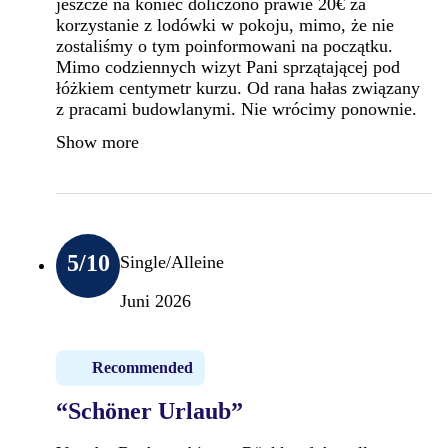
jeszcze na koniec doliczono prawie 20€ za
korzystanie z lodówki w pokoju, mimo, że nie
zostaliśmy o tym poinformowani na początku.
Mimo codziennych wizyt Pani sprzątającej pod
łóżkiem centymetr kurzu. Od rana hałas związany
z pracami budowlanymi. Nie wrócimy ponownie.
Show more
5
/10
Single/Alleine
Juni 2026
Recommended
“Schöner Urlaub”