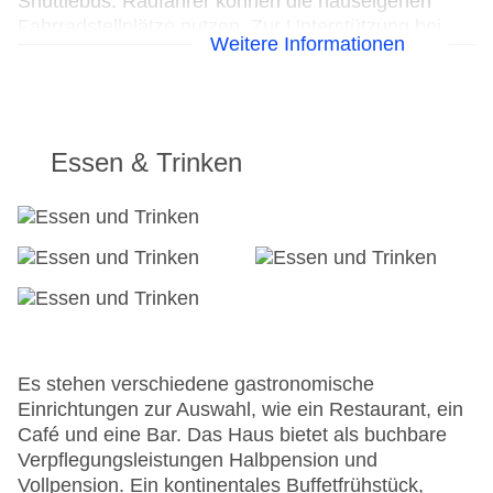
Shuttlebus. Radfahrer können die hauseigenen
Fahrradstellplätze nutzen. Zur Unterstützung bei
Weitere Informationen
Geschäftstätigkeiten ist ein Faxgerät verfügbar.
24h Rezeption
Parkplatz
Check-in von: 13:00:00
Essen & Trinken
Check-out bis: 12:00:00
Konferenzraum
Garage: gegen Gebühr
Hoteleröffnung: 1960
Hotelsafe
WLAN/WiFi im Hotel
Letzte umfassende Renovierung: 2010
Lift
Minimarkt
Es stehen verschiedene gastronomische
Anzahl der Aufzüge: 2
Einrichtungen zur Auswahl, wie ein Restaurant, ein
Haustiere
Café und eine Bar. Das Haus bietet als buchbare
Zimmerservice
Verpflegungsleistungen Halbpension und
Gesamtanzahl der Stockwerke: 3
Vollpension. Ein kontinentales Buffetfrühstück,