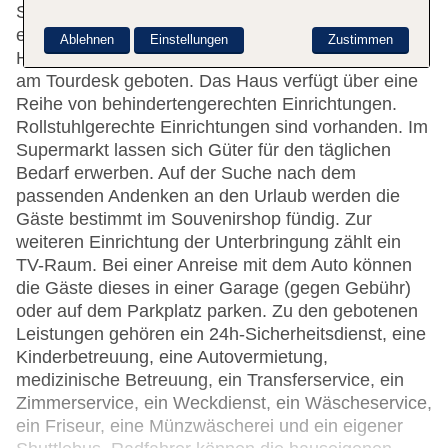
Serviceleistungen zur Verfügung. Per WLAN
erhalten die Gäste Zugang zum Internet.
Ablehnen
Einstellungen
Zustimmen
Hilfestellung bei der Buchung von Ausflügen wird
am Tourdesk geboten. Das Haus verfügt über eine
Reihe von behindertengerechten Einrichtungen.
Rollstuhlgerechte Einrichtungen sind vorhanden. Im
Supermarkt lassen sich Güter für den täglichen
Bedarf erwerben. Auf der Suche nach dem
passenden Andenken an den Urlaub werden die
Gäste bestimmt im Souvenirshop fündig. Zur
weiteren Einrichtung der Unterbringung zählt ein
TV-Raum. Bei einer Anreise mit dem Auto können
die Gäste dieses in einer Garage (gegen Gebühr)
oder auf dem Parkplatz parken. Zu den gebotenen
Leistungen gehören ein 24h-Sicherheitsdienst, eine
Kinderbetreuung, eine Autovermietung,
medizinische Betreuung, ein Transferservice, ein
Zimmerservice, ein Weckdienst, ein Wäscheservice,
ein Friseur, eine Münzwäscherei und ein eigener