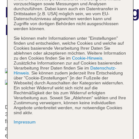
vorzuschlagen sowie Messungen und Analysen
Hotelbeschreibun
durchzuführen. Dabei kann auch ein Datentransfer in
Drittstaaten [z.B. USA] möglich sein, wo vom EU-
Datenschutzniveau abgewichen werden kann und
Zugriffe von dortigen Behörden nicht ausgeschlossen
Hotel Vienna
werden können.
Sie können mehr Informationen unter "Einstellungen"
finden und entscheiden, welche Cookies und welche auf
Cookies basierende Verarbeitung Ihrer Daten Sie
ablehnen oder akzeptieren möchten. Weitere Information
Das bietet Ihre Unterkunft
zu den Cookies finden Sie im
Cookie-Hinweis
.
Zusätzliche Informationen zur auf Cookies basierenden
Verarbeitung Ihrer Daten finden Sie im
Datenschutz-
Hinweis
. Sie können zudem jederzeit Ihre Entscheidung
über "Cookie-Einstellungen" [in der Fußzeile der
Webseite] durch Ausschalten der Kategorien widerrufen.
Ein solcher Widerruf wirkt sich nicht auf die
Rechtmäßigkeit der bis zum Widerruf erfolgten
Verarbeitung aus. Soweit Sie „Ablehnen“ wählen und Ihre
Zustimmung verweigern, können keine individuellen
Das Hotel bietet 63 Zimmer und 5 Einzelzimmer auf
Angebote unterbreitet werden, nur notwendige Cookies
sind aktiv.
3 Etagen, die mit 2 Aufzügen erreichbar sind. Das
freundliche Personal an der Rezeption ist gerne bei
Impressum
allen Fragen behilflich. Eine Gepäckaufbewahrung,
ein Safe und ein Geldautomat stehen als