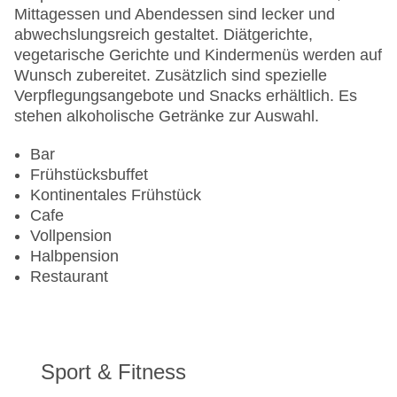
Gesamtanzahl der Zimmer: 63
Mittagessen und Abendessen sind lecker und
Pools:Outdoor Pool, Liegen am Pool
abwechslungsreich gestaltet. Diätgerichte,
Zahlungsarten: American Express, EC Maestro,
vegetarische Gerichte und Kindermenüs werden auf
Mastercard, Visa
Wunsch zubereitet. Zusätzlich sind spezielle
Landeskategorie: 3 Sterne
Verpflegungsangebote und Snacks erhältlich. Es
stehen alkoholische Getränke zur Auswahl.
Bar
Frühstücksbuffet
Kontinentales Frühstück
Cafe
Vollpension
Halbpension
Restaurant
Sport & Fitness