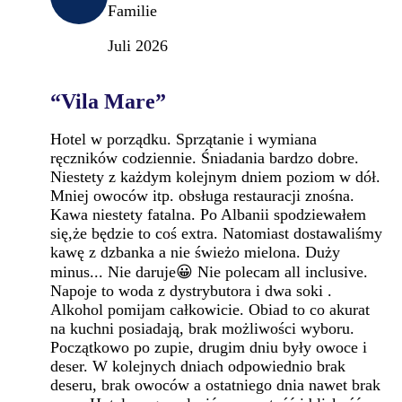
Familie
Juli 2026
“Vila Mare”
Hotel w porządku. Sprzątanie i wymiana
ręczników codziennie. Śniadania bardzo dobre.
Niestety z każdym kolejnym dniem poziom w dół.
Mniej owoców itp. obsługa restauracji znośna.
Kawa niestety fatalna. Po Albanii spodziewałem
się,że będzie to coś extra. Natomiast dostawaliśmy
kawę z dzbanka a nie świeżo mielona. Duży
minus... Nie daruje😀 Nie polecam all inclusive.
Napoje to woda z dystrybutora i dwa soki .
Alkohol pomijam całkowicie. Obiad to co akurat
na kuchni posiadają, brak możliwości wyboru.
Początkowo po zupie, drugim dniu były owoce i
deser. W kolejnych dniach odpowiednio brak
deseru, brak owoców a ostatniego dnia nawet brak