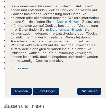
Letzte Komplettrenovierung: 2020
Sie können mehr Informationen unter "Einstellungen"
Rezeption: täglich, Geldwechsel möglich
finden und entscheiden, welche Cookies und welche auf
Lift
Cookies basierende Verarbeitung Ihrer Daten Sie
Gartenanlage
ablehnen oder akzeptieren möchten. Weitere Information
zu den Cookies finden Sie im
Cookie-Hinweis
. Zusätzliche
Badetücher: gegen Gebühr, Barzahlung
Informationen zur auf Cookies basierenden Verarbeitung
Internet: WLAN/WiFi, im gesamten Hotel
Ihrer Daten finden Sie im
Datenschutz-Hinweis
. Sie
können zudem jederzeit Ihre Entscheidung über "Cookie-
(Anlage): ohne Gebühr
Einstellungen" [in der Fußzeile der Webseite] durch
Wäscheservice: gegen Gebühr, Barzahlung
Ausschalten der Kategorien widerrufen. Ein solcher
Widerruf wirkt sich nicht auf die Rechtmäßigkeit der bis
Zahlungsarten: TUI Card / VISA, MasterCard
zum Widerruf erfolgten Verarbeitung aus. Soweit Sie
Haustiere nicht erlaubt
„Ablehnen“ wählen und Ihre Zustimmung verweigern,
Parkmöglichkeiten: Stellplätze, nicht überdacht
können keine individuellen Angebote unterbreitet werden,
nur notwendige Cookies sind aktiv.
Gebäudeanzahl: 1, Etagen: 5, Zimmer: 32
Landeskategorie: 4 Sterne
Impressum
Ablehnen
Einstellungen
Zustimmen
Essen & Trinken