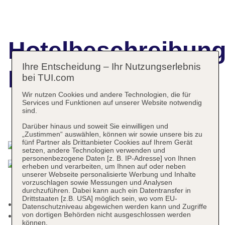
Hotelbeschreibun
Ihre Entscheidung – Ihr Nutzungserlebnis
Hotel Vila Mare
bei TUI.com
Wir nutzen Cookies und andere Technologien, die für
Services und Funktionen auf unserer Website notwendig
sind.
Das bietet Ihre Unterkunft
Darüber hinaus und soweit Sie einwilligen und
„Zustimmen“ auswählen, können wir sowie unsere bis zu
fünf Partner als Drittanbieter Cookies auf Ihrem Gerät
setzen, andere Technologien verwenden und
personenbezogene Daten [z. B. IP-Adresse] von Ihnen
erheben und verarbeiten, um Ihnen auf oder neben
unserer Webseite personalisierte Werbung und Inhalte
vorzuschlagen sowie Messungen und Analysen
durchzuführen. Dabei kann auch ein Datentransfer in
Drittstaaten [z.B. USA] möglich sein, wo vom EU-
Raucherbereich
Datenschutzniveau abgewichen werden kann und Zugriffe
von dortigen Behörden nicht ausgeschlossen werden
Check-out Zeit bis 10:00 Uhr
können.