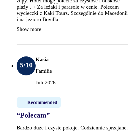
zupy. Hotel mogę polecić za czystość i bliskość
plaży . + Za leżaki i parasole w cenie. Polecam
wycieczki z Kaki Tours. Szczególnie do Macedonii
i na jezioro Bovilla
Show more
Kasia
5
/10
Familie
Juli 2026
Recommended
“Polecam”
Bardzo duże i czyste pokoje. Codziennie sprzątane.