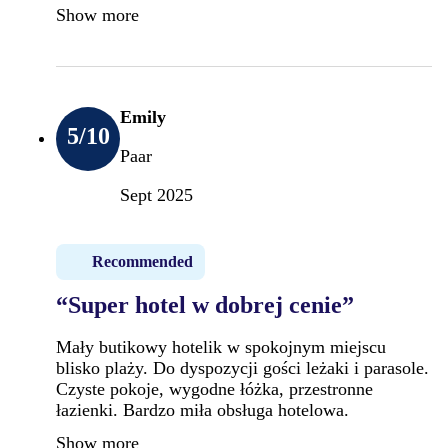
Show more
Emily
5
/10
Paar
Sept 2025
Recommended
“Super hotel w dobrej cenie”
Mały butikowy hotelik w spokojnym miejscu
blisko plaży. Do dyspozycji gości leżaki i parasole.
Czyste pokoje, wygodne łóżka, przestronne
łazienki. Bardzo miła obsługa hotelowa.
Show more