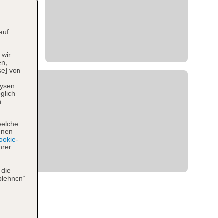
auf
 wir
en,
se] von
lysen
glich
n
welche
hnen
okie-
hrer
 die
blehnen“