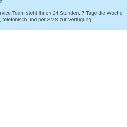
e
vice Team steht Ihnen 24 Stunden, 7 Tage die Woche
p, telefonisch und per SMS zur Verfügung.