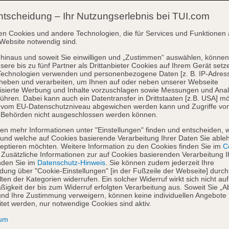
ntscheidung – Ihr Nutzungserlebnis bei TUI.com
en Cookies und andere Technologien, die für Services und Funktionen 
Website notwendig sind.
hinaus und soweit Sie einwilligen und „Zustimmen“ auswählen, können
sere bis zu fünf Partner als Drittanbieter Cookies auf Ihrem Gerät setz
Technologien verwenden und personenbezogene Daten [z. B. IP-Adres
heben und verarbeiten, um Ihnen auf oder neben unserer Webseite
isierte Werbung und Inhalte vorzuschlagen sowie Messungen und Ana
ühren. Dabei kann auch ein Datentransfer in Drittstaaten [z.B. USA] mö
o vom EU-Datenschutzniveau abgewichen werden kann und Zugriffe vo
 Behörden nicht ausgeschlossen werden können.
en mehr Informationen unter "Einstellungen" finden und entscheiden, 
und welche auf Cookies basierende Verarbeitung Ihrer Daten Sie able
eptieren möchten. Weitere Information zu den Cookies finden Sie im
Co
. Zusätzliche Informationen zur auf Cookies basierenden Verarbeitung I
nden Sie im
Datenschutz-Hinweis
. Sie können zudem jederzeit Ihre
dung über "Cookie-Einstellungen" [in der Fußzeile der Webseite] durch
ten der Kategorien widerrufen. Ein solcher Widerruf wirkt sich nicht auf
igkeit der bis zum Widerruf erfolgten Verarbeitung aus. Soweit Sie „A
nd Ihre Zustimmung verweigern, können keine individuellen Angebote
itet werden, nur notwendige Cookies sind aktiv.
sum