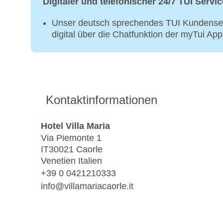
Digitaler und telefonischer 24/7 TUI Servic
Unser deutsch sprechendes TUI Kundenser
digital über die Chatfunktion der myTui Ap
Kontaktinformationen
Hotel Villa Maria
Via Piemonte 1
IT30021 Caorle
Venetien Italien
+39 0 0421210333
info@villamariacaorle.it