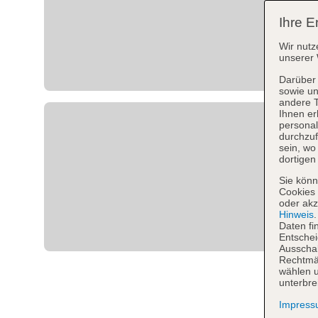
Ihre E
Wir nutz
unserer 
Darüber 
sowie un
andere 
Ihnen er
personal
durchzuf
sein, w
dortigen
Sie könn
Cookies 
oder akz
Hinweis
Daten fi
Entschei
Ausschal
Rechtmäß
wählen u
unterbre
Impres