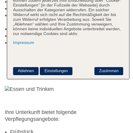
können zudem jederzeit Ihre Entscheidung über "Cookie-
Lift
Einstellungen" [in der Fußzeile der Webseite] durch
Internet: WLAN/WiFi
Ausschalten der Kategorien widerrufen. Ein solcher
Widerruf wirkt sich nicht auf die Rechtmäßigkeit der bis
Zahlungsarten: TUI Card / VISA, MasterCard,
zum Widerruf erfolgten Verarbeitung aus. Soweit Sie
American Express, Diners
„Ablehnen“ wählen und Ihre Zustimmung verweigern,
Haustiere nicht erlaubt
können keine individuellen Angebote unterbreitet werden,
nur notwendige Cookies sind aktiv.
Gebäudeanzahl: 1
Landeskategorie: 4 Sterne
Impressum
Ablehnen
Einstellungen
Zustimmen
Essen & Trinken
Ihre Unterkunft bietet folgende
Verpflegungsangebote:
Frühstück