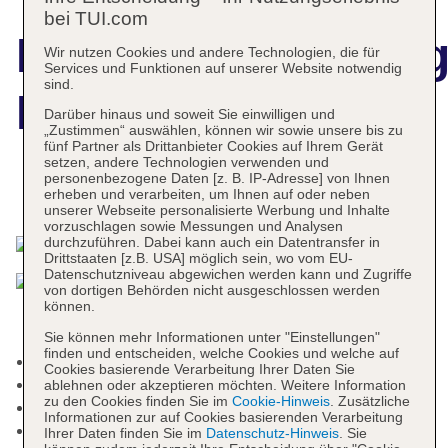
bei TUI.com
Hotelbeschreibun
Wir nutzen Cookies und andere Technologien, die für
Services und Funktionen auf unserer Website notwendig
sind.
Hotel Villafranca
Darüber hinaus und soweit Sie einwilligen und
„Zustimmen“ auswählen, können wir sowie unsere bis zu
fünf Partner als Drittanbieter Cookies auf Ihrem Gerät
setzen, andere Technologien verwenden und
personenbezogene Daten [z. B. IP-Adresse] von Ihnen
Das bietet Ihre Unterkunft
erheben und verarbeiten, um Ihnen auf oder neben
unserer Webseite personalisierte Werbung und Inhalte
vorzuschlagen sowie Messungen und Analysen
durchzuführen. Dabei kann auch ein Datentransfer in
Drittstaaten [z.B. USA] möglich sein, wo vom EU-
Datenschutzniveau abgewichen werden kann und Zugriffe
von dortigen Behörden nicht ausgeschlossen werden
können.
Sie können mehr Informationen unter "Einstellungen"
finden und entscheiden, welche Cookies und welche auf
Kurtaxe/Ökotaxe/Touristensteuer zahlbar vor Ort
Cookies basierende Verarbeitung Ihrer Daten Sie
Check-in Zeit ab 15:00 Uhr
ablehnen oder akzeptieren möchten. Weitere Information
zu den Cookies finden Sie im
Cookie-Hinweis
. Zusätzliche
Check-out Zeit bis 10:00 Uhr
Informationen zur auf Cookies basierenden Verarbeitung
Rezeption
Ihrer Daten finden Sie im
Datenschutz-Hinweis
. Sie