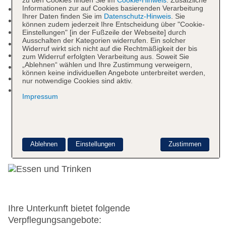
zu den Cookies finden Sie im
Cookie-Hinweis
. Zusätzliche
Sonnenterrasse
Informationen zur auf Cookies basierenden Verarbeitung
Ihrer Daten finden Sie im
Datenschutz-Hinweis
. Sie
Kinderpool: integrierter Kinder/Babypool
können zudem jederzeit Ihre Entscheidung über "Cookie-
Badetücher: gegen Gebühr
Einstellungen" [in der Fußzeile der Webseite] durch
Ausschalten der Kategorien widerrufen. Ein solcher
Internet: WLAN/WiFi, im gesamten Hotel (Anlage)
Widerruf wirkt sich nicht auf die Rechtmäßigkeit der bis
Zahlungsarten: TUI Card / VISA, MasterCard
zum Widerruf erfolgten Verarbeitung aus. Soweit Sie
„Ablehnen“ wählen und Ihre Zustimmung verweigern,
Haustiere nicht erlaubt
können keine individuellen Angebote unterbreitet werden,
Etagen: 3, Zimmer: 133
nur notwendige Cookies sind aktiv.
Landeskategorie: 3 Sterne
Impressum
Essen & Trinken
Ablehnen
Einstellungen
Zustimmen
Ihre Unterkunft bietet folgende
Verpflegungsangebote: