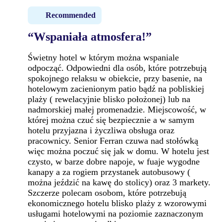
Recommended
“Wspaniała atmosfera!”
Świetny hotel w którym można wspaniale
odpocząć. Odpowiedni dla osób, które potrzebują
spokojnego relaksu w obiekcie, przy basenie, na
hotelowym zacienionym patio bądź na pobliskiej
plaży ( rewelacyjnie blisko położonej) lub na
nadmorskiej małej promenadzie. Miejscowość, w
której można czuć się bezpiecznie a w samym
hotelu przyjazna i życzliwa obsługa oraz
pracownicy. Senior Ferran czuwa nad stołówką
więc można poczuć się jak w domu. W hotelu jest
czysto, w barze dobre napoje, w fuaje wygodne
kanapy a za rogiem przystanek autobusowy (
można jeździć na kawę do stolicy) oraz 3 markety.
Szczerze polecam osobom, które potrzebują
ekonomicznego hotelu blisko plaży z wzorowymi
usługami hotelowymi na poziomie zaznaczonym