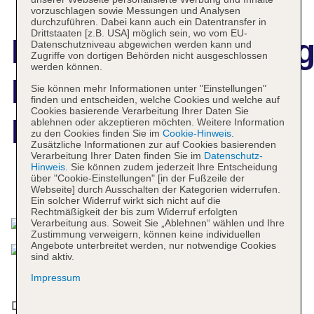
vorzuschlagen sowie Messungen und Analysen
durchzuführen. Dabei kann auch ein Datentransfer in
Drittstaaten [z.B. USA] möglich sein, wo vom EU-
Hotelbeschreibun
Datenschutzniveau abgewichen werden kann und
Zugriffe von dortigen Behörden nicht ausgeschlossen
werden können.
Hotel Zaragoza
Sie können mehr Informationen unter "Einstellungen"
finden und entscheiden, welche Cookies und welche auf
Cookies basierende Verarbeitung Ihrer Daten Sie
Royal
ablehnen oder akzeptieren möchten. Weitere Information
zu den Cookies finden Sie im
Cookie-Hinweis
.
Zusätzliche Informationen zur auf Cookies basierenden
Verarbeitung Ihrer Daten finden Sie im
Datenschutz-
Hinweis
. Sie können zudem jederzeit Ihre Entscheidung
über "Cookie-Einstellungen" [in der Fußzeile der
Das bietet Ihre Unterkunft
Webseite] durch Ausschalten der Kategorien widerrufen.
Ein solcher Widerruf wirkt sich nicht auf die
Rechtmäßigkeit der bis zum Widerruf erfolgten
Verarbeitung aus. Soweit Sie „Ablehnen“ wählen und Ihre
Zustimmung verweigern, können keine individuellen
Angebote unterbreitet werden, nur notwendige Cookies
sind aktiv.
Impressum
Die 176 Zimmer, die 8 Einzel- und die 84