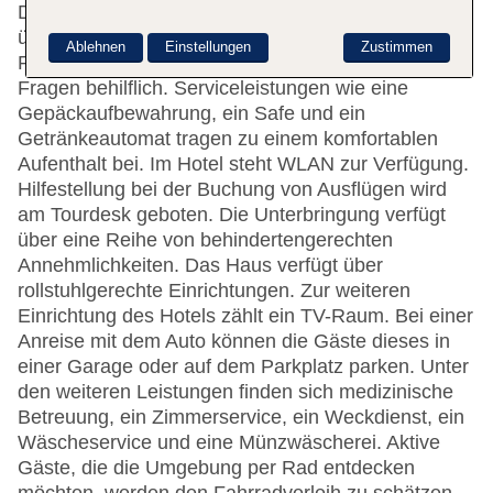
Doppelzimmer verteilen sich auf 4 Etagen und sind
über 2 Aufzüge erreichbar. Das freundliche
Ablehnen
Einstellungen
Zustimmen
Personal an der Rezeption ist gerne bei allen
Fragen behilflich. Serviceleistungen wie eine
Gepäckaufbewahrung, ein Safe und ein
Getränkeautomat tragen zu einem komfortablen
Aufenthalt bei. Im Hotel steht WLAN zur Verfügung.
Hilfestellung bei der Buchung von Ausflügen wird
am Tourdesk geboten. Die Unterbringung verfügt
über eine Reihe von behindertengerechten
Annehmlichkeiten. Das Haus verfügt über
rollstuhlgerechte Einrichtungen. Zur weiteren
Einrichtung des Hotels zählt ein TV-Raum. Bei einer
Anreise mit dem Auto können die Gäste dieses in
einer Garage oder auf dem Parkplatz parken. Unter
den weiteren Leistungen finden sich medizinische
Betreuung, ein Zimmerservice, ein Weckdienst, ein
Wäscheservice und eine Münzwäscherei. Aktive
Gäste, die die Umgebung per Rad entdecken