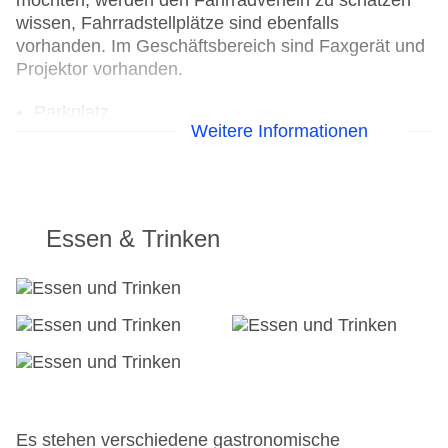
möchten, werden den Fahrradverleih zu schätzen
wissen, Fahrradstellplätze sind ebenfalls
vorhanden. Im Geschäftsbereich sind Faxgerät und
Projektor vorhanden.
Parkplatz
Weitere Informationen
Konferenzraum
Garage
Hoteleröffnung: 1985
Hotelsafe
WLAN/WiFi im Hotel
Essen & Trinken
Letzte umfassende Renovierung: 1995
Lift
Anzahl der Aufzüge: 2
Zimmerservice
Gesamtanzahl der Stockwerke: 4
Gesamtanzahl der Zimmer: 176
Pools:Indoor Pool, Outdoor Pool
Landeskategorie: 3 Sterne
Es stehen verschiedene gastronomische