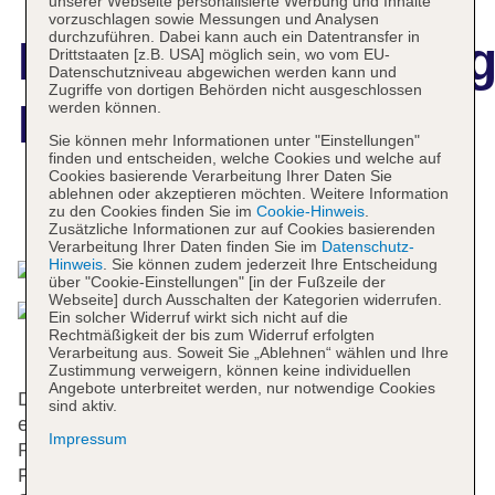
unserer Webseite personalisierte Werbung und Inhalte
vorzuschlagen sowie Messungen und Analysen
durchzuführen. Dabei kann auch ein Datentransfer in
Hotelbeschreibun
Drittstaaten [z.B. USA] möglich sein, wo vom EU-
Datenschutzniveau abgewichen werden kann und
Zugriffe von dortigen Behörden nicht ausgeschlossen
Hotel Zephyr
werden können.
Sie können mehr Informationen unter "Einstellungen"
finden und entscheiden, welche Cookies und welche auf
Cookies basierende Verarbeitung Ihrer Daten Sie
ablehnen oder akzeptieren möchten. Weitere Information
zu den Cookies finden Sie im
Cookie-Hinweis
.
Das bietet Ihre Unterkunft
Zusätzliche Informationen zur auf Cookies basierenden
Verarbeitung Ihrer Daten finden Sie im
Datenschutz-
Hinweis
. Sie können zudem jederzeit Ihre Entscheidung
über "Cookie-Einstellungen" [in der Fußzeile der
Webseite] durch Ausschalten der Kategorien widerrufen.
Ein solcher Widerruf wirkt sich nicht auf die
Rechtmäßigkeit der bis zum Widerruf erfolgten
Verarbeitung aus. Soweit Sie „Ablehnen“ wählen und Ihre
Zustimmung verweigern, können keine individuellen
Angebote unterbreitet werden, nur notwendige Cookies
Das Hotel bietet 355 Zimmer auf 4 Etagen, die mit
sind aktiv.
einem Aufzug erreichbar sind. Das freundliche
Impressum
Personal an der Rezeption ist gerne bei allen
Fragen behilflich. Eine Gepäckaufbewahrung, ein