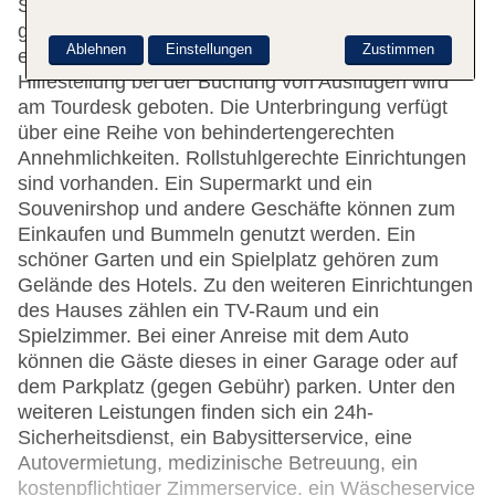
Safe, ein Geldautomat und ein Getränkeautomat
gehören zur Einrichtung des Hauses. Per WLAN
Ablehnen
Einstellungen
Zustimmen
erhalten die Gäste Zugang zum Internet.
Hilfestellung bei der Buchung von Ausflügen wird
am Tourdesk geboten. Die Unterbringung verfügt
über eine Reihe von behindertengerechten
Annehmlichkeiten. Rollstuhlgerechte Einrichtungen
sind vorhanden. Ein Supermarkt und ein
Souvenirshop und andere Geschäfte können zum
Einkaufen und Bummeln genutzt werden. Ein
schöner Garten und ein Spielplatz gehören zum
Gelände des Hotels. Zu den weiteren Einrichtungen
des Hauses zählen ein TV-Raum und ein
Spielzimmer. Bei einer Anreise mit dem Auto
können die Gäste dieses in einer Garage oder auf
dem Parkplatz (gegen Gebühr) parken. Unter den
weiteren Leistungen finden sich ein 24h-
Sicherheitsdienst, ein Babysitterservice, eine
Autovermietung, medizinische Betreuung, ein
kostenpflichtiger Zimmerservice, ein Wäscheservice