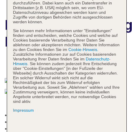
durchzuführen. Dabei kann auch ein Datentransfer in
Drittstaaten [z.B. USA] möglich sein, wo vom EU-
Datenschutzniveau abgewichen werden kann und
Zugriffe von dortigen Behörden nicht ausgeschlossen
Hotelbeschreibun
werden können.
Sie können mehr Informationen unter "Einstellungen"
finden und entscheiden, welche Cookies und welche auf
Hotel Zoo Berlin
Cookies basierende Verarbeitung Ihrer Daten Sie
ablehnen oder akzeptieren möchten. Weitere Information
zu den Cookies finden Sie im
Cookie-Hinweis
.
Zusätzliche Informationen zur auf Cookies basierenden
Verarbeitung Ihrer Daten finden Sie im
Datenschutz-
Hinweis
. Sie können zudem jederzeit Ihre Entscheidung
Das bietet Ihre Unterkunft
über "Cookie-Einstellungen" [in der Fußzeile der
Webseite] durch Ausschalten der Kategorien widerrufen.
Ein solcher Widerruf wirkt sich nicht auf die
Rechtmäßigkeit der bis zum Widerruf erfolgten
Verarbeitung aus. Soweit Sie „Ablehnen“ wählen und Ihre
Zustimmung verweigern, können keine individuellen
Angebote unterbreitet werden, nur notwendige Cookies
sind aktiv.
Impressum
Kurtaxe/Ökotaxe/Touristensteuer: ohne Gebühr
Nichtraucherhotel
Check-in Zeit ab 16:00 Uhr