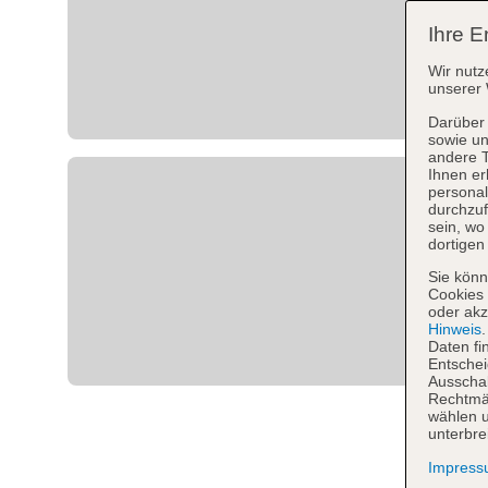
Ihre E
Wir nutz
unserer 
Darüber 
sowie un
andere 
Ihnen er
personal
durchzuf
sein, w
dortigen
Sie könn
Cookies 
oder akz
Hinweis
Daten fi
Entschei
Ausschal
Rechtmäß
wählen u
unterbre
Impres