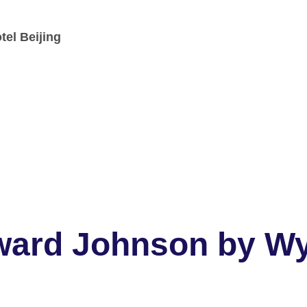
el Beijing
ward Johnson by W