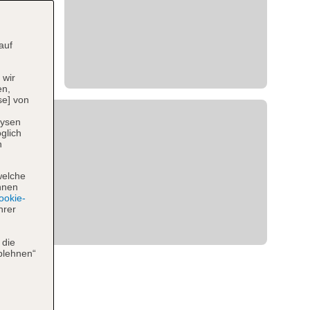
auf
 wir
en,
se] von
lysen
glich
n
welche
hnen
okie-
hrer
 die
blehnen“