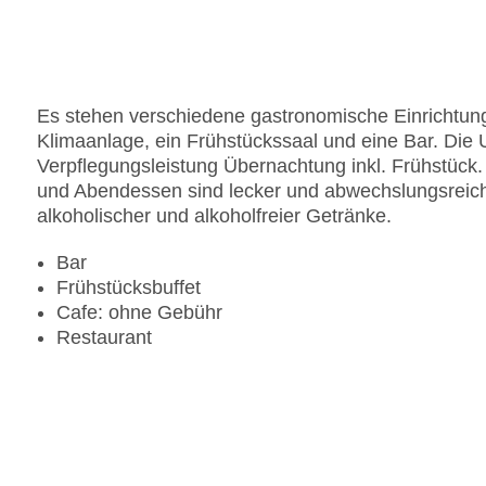
Gesamtanzahl der Stockwerke: 10
Gesamtanzahl der Zimmer: 216
Pools:Outdoor Pool
Zahlungsarten: American Express, Diners Club, 
Es stehen verschiedene gastronomische Einrichtung
Landeskategorie: 4 Sterne
Klimaanlage, ein Frühstückssaal und eine Bar. Die U
Verpflegungsleistung Übernachtung inkl. Frühstück. 
und Abendessen sind lecker und abwechslungsreich g
alkoholischer und alkoholfreier Getränke.
Bar
Frühstücksbuffet
Cafe: ohne Gebühr
Restaurant