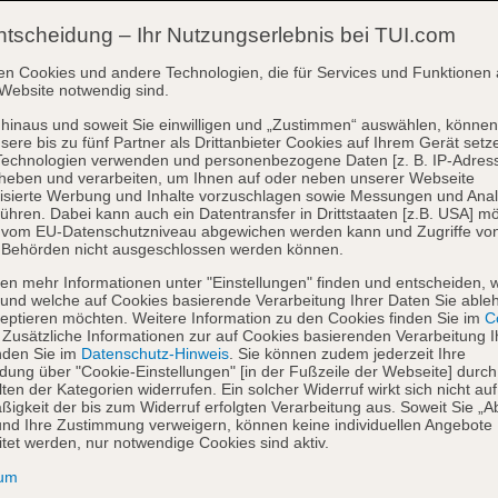
ntscheidung – Ihr Nutzungserlebnis bei TUI.com
en Cookies und andere Technologien, die für Services und Funktionen 
Website notwendig sind.
hinaus und soweit Sie einwilligen und „Zustimmen“ auswählen, können
sere bis zu fünf Partner als Drittanbieter Cookies auf Ihrem Gerät setz
Technologien verwenden und personenbezogene Daten [z. B. IP-Adres
heben und verarbeiten, um Ihnen auf oder neben unserer Webseite
isierte Werbung und Inhalte vorzuschlagen sowie Messungen und Ana
ühren. Dabei kann auch ein Datentransfer in Drittstaaten [z.B. USA] mö
o vom EU-Datenschutzniveau abgewichen werden kann und Zugriffe vo
 Behörden nicht ausgeschlossen werden können.
en mehr Informationen unter "Einstellungen" finden und entscheiden, 
und welche auf Cookies basierende Verarbeitung Ihrer Daten Sie able
eptieren möchten. Weitere Information zu den Cookies finden Sie im
Co
. Zusätzliche Informationen zur auf Cookies basierenden Verarbeitung I
nden Sie im
Datenschutz-Hinweis
. Sie können zudem jederzeit Ihre
dung über "Cookie-Einstellungen" [in der Fußzeile der Webseite] durch
ten der Kategorien widerrufen. Ein solcher Widerruf wirkt sich nicht auf
igkeit der bis zum Widerruf erfolgten Verarbeitung aus. Soweit Sie „A
nd Ihre Zustimmung verweigern, können keine individuellen Angebote
itet werden, nur notwendige Cookies sind aktiv.
sum