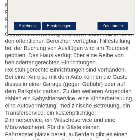
Mehrsprachiges Personal (Englisch, Deutsch,
Französisch) an der rund um die Uhr besetzten
Rezeption im Empfangsbereich ist gerne bei allen
Ablehnen
Einstellungen
Zustimmen
Fragen behilflich. Die Einrichtung umfasst eine
Gepäckaufbewahrung und einen Safe. WLAN ist in
den öffentlichen Bereichen verfügbar. Hilfestellung
bei der Buchung von Ausflügen wird am Tourdesk
geboten. Das Haus verfügt über eine Reihe von
behindertengerechten Einrichtungen.
Rollstuhlgerechte Einrichtungen sind vorhanden.
Bei einer Anreise mit dem Auto können die Gäste
dieses in einer Garage (gegen Gebühr) oder auf
dem Parkplatz parken. Zu den weiteren Angeboten
zählen ein Babysitterservice, eine Kinderbetreuung,
eine Autovermietung, medizinische Betreuung, ein
Transferservice, ein kostenpflichtiger
Zimmerservice, ein Wäscheservice und eine
Münzwäscherei. Für die Gäste stehen
Fahrradstellplätze bereit, außerdem gibt es einen