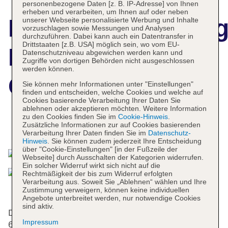
personenbezogene Daten [z. B. IP-Adresse] von Ihnen
erheben und verarbeiten, um Ihnen auf oder neben
Hotelbeschreibun
unserer Webseite personalisierte Werbung und Inhalte
vorzuschlagen sowie Messungen und Analysen
durchzuführen. Dabei kann auch ein Datentransfer in
Drittstaaten [z.B. USA] möglich sein, wo vom EU-
Husa
Datenschutzniveau abgewichen werden kann und
Zugriffe von dortigen Behörden nicht ausgeschlossen
werden können.
Guadalmedina
Sie können mehr Informationen unter "Einstellungen"
finden und entscheiden, welche Cookies und welche auf
Cookies basierende Verarbeitung Ihrer Daten Sie
ablehnen oder akzeptieren möchten. Weitere Information
zu den Cookies finden Sie im
Cookie-Hinweis
.
Zusätzliche Informationen zur auf Cookies basierenden
Das bietet Ihre Unterkunft
Verarbeitung Ihrer Daten finden Sie im
Datenschutz-
Hinweis
. Sie können zudem jederzeit Ihre Entscheidung
über "Cookie-Einstellungen" [in der Fußzeile der
Webseite] durch Ausschalten der Kategorien widerrufen.
Ein solcher Widerruf wirkt sich nicht auf die
Rechtmäßigkeit der bis zum Widerruf erfolgten
Verarbeitung aus. Soweit Sie „Ablehnen“ wählen und Ihre
Zustimmung verweigern, können keine individuellen
Angebote unterbreitet werden, nur notwendige Cookies
sind aktiv.
Das Hotel bietet 6 Einzel- und 54 Doppelzimmer auf
Impressum
6 Etagen, die mit einem Aufzug erreichbar sind.