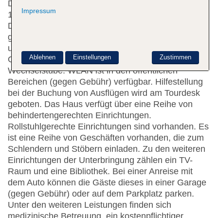
Das Hotel bietet 8 Einzel- und 70 Doppelzimmer auf
Impressum
14 Etagen, die mit einem Aufzug erreichbar sind.
Das freundliche Personal an der Rezeption ist
gerne bei allen Fragen behilflich. Die Einrichtung
umfasst eine Garderobe, eine
Ablehnen
Einstellungen
Zustimmen
Gepäckaufbewahrung, einen Safe und eine
Wechselstube. WLAN ist in den öffentlichen
Bereichen (gegen Gebühr) verfügbar. Hilfestellung
bei der Buchung von Ausflügen wird am Tourdesk
geboten. Das Haus verfügt über eine Reihe von
behindertengerechten Einrichtungen.
Rollstuhlgerechte Einrichtungen sind vorhanden. Es
ist eine Reihe von Geschäften vorhanden, die zum
Schlendern und Stöbern einladen. Zu den weiteren
Einrichtungen der Unterbringung zählen ein TV-
Raum und eine Bibliothek. Bei einer Anreise mit
dem Auto können die Gäste dieses in einer Garage
(gegen Gebühr) oder auf dem Parkplatz parken.
Unter den weiteren Leistungen finden sich
medizinische Betreuung, ein kostenpflichtiger