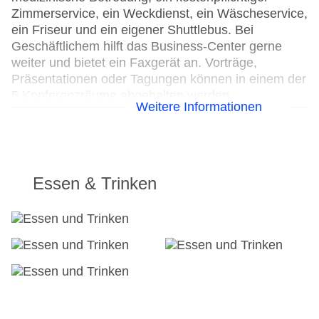
Zimmerservice, ein Weckdienst, ein Wäscheservice,
ein Friseur und ein eigener Shuttlebus. Bei
Geschäftlichem hilft das Business-Center gerne
weiter und bietet ein Faxgerät an. Vorträge,
Präsentationen oder Tagungen können in einem der
5 Konferenzräume abgehalten werden.
Weitere Informationen
24h Rezeption
Parkplatz
Check-in von: 15:00:00
Check-out bis: 12:00:00
Essen & Trinken
Konferenzraum
Garage: gegen Gebühr
Hoteleröffnung: 2011
Hotelsafe
WLAN/WiFi im Hotel: gegen Gebühr
Lift
Anzahl der Konferenzräume: 5
Anzahl der Aufzüge: 1