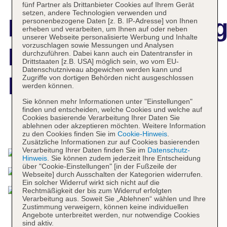
fünf Partner als Drittanbieter Cookies auf Ihrem Gerät
setzen, andere Technologien verwenden und
Hotelbeschreibun
personenbezogene Daten [z. B. IP-Adresse] von Ihnen
erheben und verarbeiten, um Ihnen auf oder neben
unserer Webseite personalisierte Werbung und Inhalte
vorzuschlagen sowie Messungen und Analysen
Hyatt Centric
durchzuführen. Dabei kann auch ein Datentransfer in
Drittstaaten [z.B. USA] möglich sein, wo vom EU-
Datenschutzniveau abgewichen werden kann und
Levent Istanbul
Zugriffe von dortigen Behörden nicht ausgeschlossen
werden können.
Sie können mehr Informationen unter "Einstellungen"
finden und entscheiden, welche Cookies und welche auf
Cookies basierende Verarbeitung Ihrer Daten Sie
ablehnen oder akzeptieren möchten. Weitere Information
Das bietet Ihre Unterkunft
zu den Cookies finden Sie im
Cookie-Hinweis
.
Zusätzliche Informationen zur auf Cookies basierenden
Verarbeitung Ihrer Daten finden Sie im
Datenschutz-
Hinweis
. Sie können zudem jederzeit Ihre Entscheidung
über "Cookie-Einstellungen" [in der Fußzeile der
Webseite] durch Ausschalten der Kategorien widerrufen.
Ein solcher Widerruf wirkt sich nicht auf die
Rechtmäßigkeit der bis zum Widerruf erfolgten
Verarbeitung aus. Soweit Sie „Ablehnen“ wählen und Ihre
Zustimmung verweigern, können keine individuellen
Angebote unterbreitet werden, nur notwendige Cookies
sind aktiv.