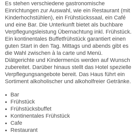
Zimmerservice: gegen Gebühr
Es stehen verschiedene gastronomische
Gesamtanzahl der Stockwerke: 14
Einrichtungen zur Auswahl, wie ein Restaurant (mit
Gesamtanzahl der Zimmer: 78
Kinderhochstühlen), ein Frühstückssaal, ein Café
Pools:Indoor Pool
und eine Bar. Die Unterkunft bietet als buchbare
Zahlungsarten: American Express, Diners Club,
Verpflegungsleistung Übernachtung inkl. Frühstück.
EC Maestro, Mastercard, Visa
Ein kontinentales Buffetfrühstück garantiert einen
Landeskategorie: 5 Sterne
guten Start in den Tag. Mittags und abends gibt es
die Wahl zwischen à la carte und Menü.
Diätgerichte und Kindermenüs werden auf Wunsch
zubereitet. Darüber hinaus stellt das Hotel spezielle
Verpflegungsangebote bereit. Das Haus führt ein
Sortiment alkoholischer und alkoholfreier Getränke.
Bar
Frühstück
Frühstücksbuffet
Kontinentales Frühstück
Cafe
Restaurant