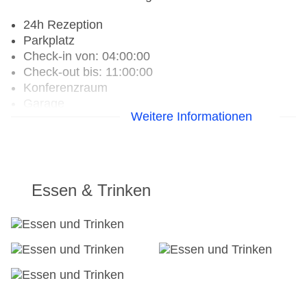
24h Rezeption
Parkplatz
Check-in von: 04:00:00
Check-out bis: 11:00:00
Konferenzraum
Garage
Weitere Informationen
Hotelsafe
WLAN/WiFi im Hotel
Lift
Minimarkt
Anzahl der Konferenzräume: 1
Essen & Trinken
Anzahl der Aufzüge: 1
Zimmerservice
Gesamtanzahl der Stockwerke: 54
Gesamtanzahl der Zimmer: 487
Zahlungsarten: American Express, Diners Club,
EC Maestro, Mastercard, Visa
Landeskategorie: 4 Sterne