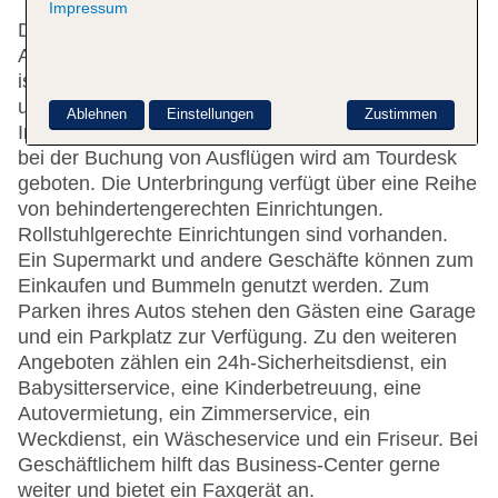
Impressum
Das Hotel bietet 487 Zimmer und verfügt über einen
Aufzug. Das freundliche Personal an der Rezeption
ist gerne bei allen Fragen behilflich. Die Einrichtung
umfasst eine Gepäckaufbewahrung und einen Safe.
Ablehnen
Einstellungen
Zustimmen
Im Haus steht WLAN zur Verfügung. Hilfestellung
bei der Buchung von Ausflügen wird am Tourdesk
geboten. Die Unterbringung verfügt über eine Reihe
von behindertengerechten Einrichtungen.
Rollstuhlgerechte Einrichtungen sind vorhanden.
Ein Supermarkt und andere Geschäfte können zum
Einkaufen und Bummeln genutzt werden. Zum
Parken ihres Autos stehen den Gästen eine Garage
und ein Parkplatz zur Verfügung. Zu den weiteren
Angeboten zählen ein 24h-Sicherheitsdienst, ein
Babysitterservice, eine Kinderbetreuung, eine
Autovermietung, ein Zimmerservice, ein
Weckdienst, ein Wäscheservice und ein Friseur. Bei
Geschäftlichem hilft das Business-Center gerne
weiter und bietet ein Faxgerät an.