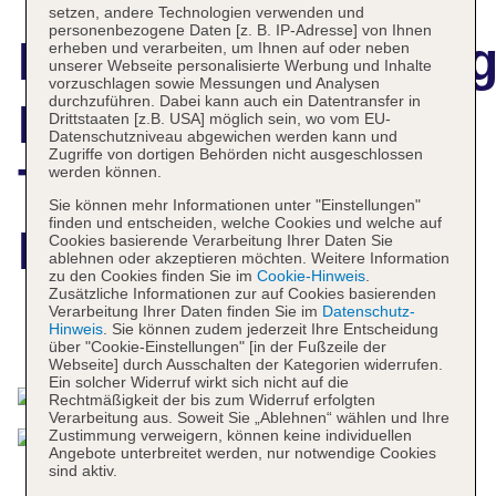
setzen, andere Technologien verwenden und
personenbezogene Daten [z. B. IP-Adresse] von Ihnen
Hotelbeschreibun
erheben und verarbeiten, um Ihnen auf oder neben
unserer Webseite personalisierte Werbung und Inhalte
vorzuschlagen sowie Messungen und Analysen
durchzuführen. Dabei kann auch ein Datentransfer in
Hyatt Centric
Drittstaaten [z.B. USA] möglich sein, wo vom EU-
Datenschutzniveau abgewichen werden kann und
Zugriffe von dortigen Behörden nicht ausgeschlossen
Times Square
werden können.
Sie können mehr Informationen unter "Einstellungen"
finden und entscheiden, welche Cookies und welche auf
New York
Cookies basierende Verarbeitung Ihrer Daten Sie
ablehnen oder akzeptieren möchten. Weitere Information
zu den Cookies finden Sie im
Cookie-Hinweis
.
Zusätzliche Informationen zur auf Cookies basierenden
Verarbeitung Ihrer Daten finden Sie im
Datenschutz-
Hinweis
. Sie können zudem jederzeit Ihre Entscheidung
Das bietet Ihre Unterkunft
über "Cookie-Einstellungen" [in der Fußzeile der
Webseite] durch Ausschalten der Kategorien widerrufen.
Ein solcher Widerruf wirkt sich nicht auf die
Rechtmäßigkeit der bis zum Widerruf erfolgten
Verarbeitung aus. Soweit Sie „Ablehnen“ wählen und Ihre
Zustimmung verweigern, können keine individuellen
Angebote unterbreitet werden, nur notwendige Cookies
sind aktiv.