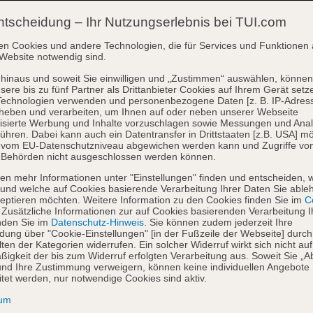
ntscheidung – Ihr Nutzungserlebnis bei TUI.com
en Cookies und andere Technologien, die für Services und Funktionen 
Website notwendig sind.
hinaus und soweit Sie einwilligen und „Zustimmen“ auswählen, können
sere bis zu fünf Partner als Drittanbieter Cookies auf Ihrem Gerät setz
Technologien verwenden und personenbezogene Daten [z. B. IP-Adres
heben und verarbeiten, um Ihnen auf oder neben unserer Webseite
isierte Werbung und Inhalte vorzuschlagen sowie Messungen und Ana
ühren. Dabei kann auch ein Datentransfer in Drittstaaten [z.B. USA] mö
o vom EU-Datenschutzniveau abgewichen werden kann und Zugriffe vo
 Behörden nicht ausgeschlossen werden können.
en mehr Informationen unter "Einstellungen" finden und entscheiden, 
und welche auf Cookies basierende Verarbeitung Ihrer Daten Sie able
eptieren möchten. Weitere Information zu den Cookies finden Sie im
Co
. Zusätzliche Informationen zur auf Cookies basierenden Verarbeitung I
nden Sie im
Datenschutz-Hinweis
. Sie können zudem jederzeit Ihre
dung über "Cookie-Einstellungen" [in der Fußzeile der Webseite] durch
ten der Kategorien widerrufen. Ein solcher Widerruf wirkt sich nicht auf
igkeit der bis zum Widerruf erfolgten Verarbeitung aus. Soweit Sie „A
nd Ihre Zustimmung verweigern, können keine individuellen Angebote
itet werden, nur notwendige Cookies sind aktiv.
sum