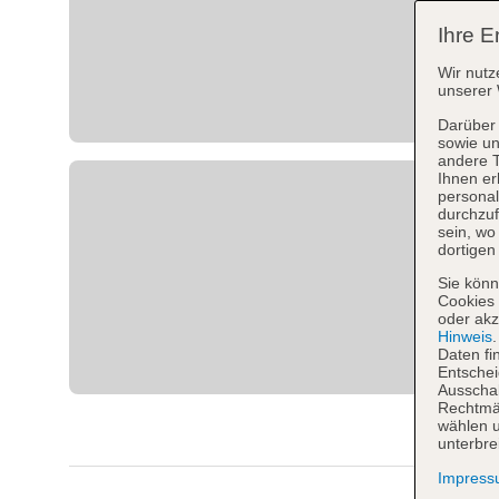
Ihre E
Wir nutz
unserer 
Darüber 
sowie un
andere 
Ihnen er
personal
durchzuf
sein, w
dortigen
Sie könn
Cookies 
oder akz
Hinweis
Daten fi
Entschei
Ausschal
Rechtmäß
wählen u
unterbre
Impres