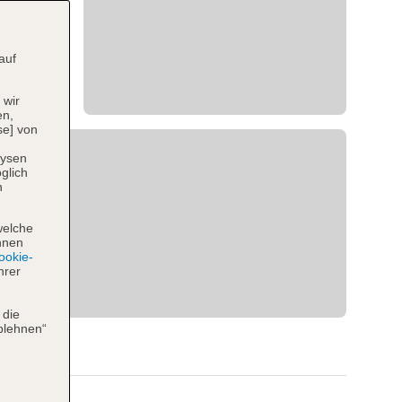
auf
 wir
en,
se] von
lysen
glich
n
welche
hnen
okie-
hrer
 die
blehnen“