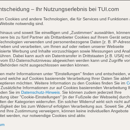
ntscheidung – Ihr Nutzungserlebnis bei TUI.com
en Cookies und andere Technologien, die für Services und Funktionen 
Website notwendig sind.
hinaus und soweit Sie einwilligen und „Zustimmen“ auswählen, können
sere bis zu fünf Partner als Drittanbieter Cookies auf Ihrem Gerät setz
Technologien verwenden und personenbezogene Daten [z. B. IP-Adres
heben und verarbeiten, um Ihnen auf oder neben unserer Webseite
isierte Werbung und Inhalte vorzuschlagen sowie Messungen und Ana
ühren. Dabei kann auch ein Datentransfer in Drittstaaten [z.B. USA] mö
o vom EU-Datenschutzniveau abgewichen werden kann und Zugriffe vo
 Behörden nicht ausgeschlossen werden können.
en mehr Informationen unter "Einstellungen" finden und entscheiden, 
und welche auf Cookies basierende Verarbeitung Ihrer Daten Sie able
eptieren möchten. Weitere Information zu den Cookies finden Sie im
Co
. Zusätzliche Informationen zur auf Cookies basierenden Verarbeitung I
nden Sie im
Datenschutz-Hinweis
. Sie können zudem jederzeit Ihre
dung über "Cookie-Einstellungen" [in der Fußzeile der Webseite] durch
ten der Kategorien widerrufen. Ein solcher Widerruf wirkt sich nicht auf
igkeit der bis zum Widerruf erfolgten Verarbeitung aus. Soweit Sie „A
nd Ihre Zustimmung verweigern, können keine individuellen Angebote
itet werden, nur notwendige Cookies sind aktiv.
sum