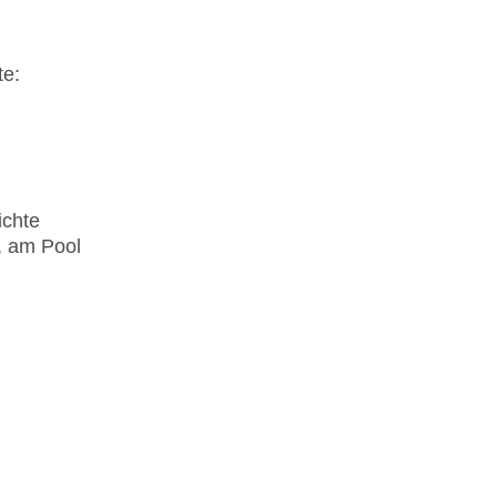
te:
ichte
e, am Pool
h