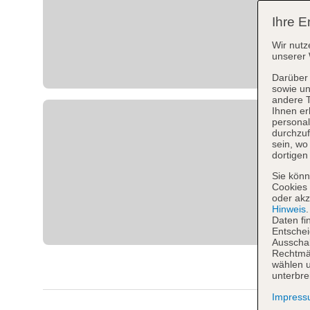
Ihre E
Wir nutz
unserer 
Darüber 
sowie un
andere 
Ihnen er
personal
durchzuf
sein, w
dortigen
Sie könn
Cookies 
oder akz
Hinweis
Daten fi
Entschei
Ausschal
Rechtmäß
wählen u
unterbre
Impres