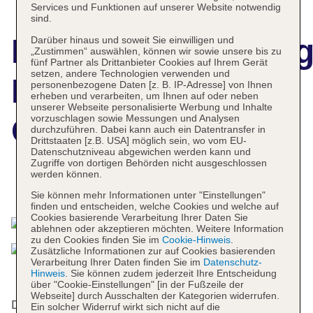
Services und Funktionen auf unserer Website notwendig
sind.
Hotelbeschreibun
Darüber hinaus und soweit Sie einwilligen und
„Zustimmen“ auswählen, können wir sowie unsere bis zu
fünf Partner als Drittanbieter Cookies auf Ihrem Gerät
setzen, andere Technologien verwenden und
Hyatt Regency
personenbezogene Daten [z. B. IP-Adresse] von Ihnen
erheben und verarbeiten, um Ihnen auf oder neben
unserer Webseite personalisierte Werbung und Inhalte
vorzuschlagen sowie Messungen und Analysen
Oryx Doha
durchzuführen. Dabei kann auch ein Datentransfer in
Drittstaaten [z.B. USA] möglich sein, wo vom EU-
Datenschutzniveau abgewichen werden kann und
Zugriffe von dortigen Behörden nicht ausgeschlossen
werden können.
Das bietet Ihre Unterkunft
Sie können mehr Informationen unter "Einstellungen"
finden und entscheiden, welche Cookies und welche auf
Cookies basierende Verarbeitung Ihrer Daten Sie
ablehnen oder akzeptieren möchten. Weitere Information
zu den Cookies finden Sie im
Cookie-Hinweis
.
Zusätzliche Informationen zur auf Cookies basierenden
Verarbeitung Ihrer Daten finden Sie im
Datenschutz-
Hinweis
. Sie können zudem jederzeit Ihre Entscheidung
über "Cookie-Einstellungen" [in der Fußzeile der
Webseite] durch Ausschalten der Kategorien widerrufen.
Das Hotel bietet 400 Zimmer und verfügt über einen
Ein solcher Widerruf wirkt sich nicht auf die