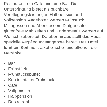
Pool, Outdoor Pool, Sonnenschirme am Pool,
Restaurant, ein Café und eine Bar. Die
Liegen am Pool
Unterbringung bietet als buchbare
Zahlungsarten: American Express, Diners Club,
Verpflegungsleistungen Halbpension und
Mastercard, Visa
Vollpension. Angeboten werden Frühstück,
Landeskategorie: 5 Sterne
Mittagessen und Abendessen. Diätgerichte,
glutenfreie Mahlzeiten und Kindermenüs werden auf
Wunsch zubereitet. Darüber hinaus stellt das Haus
spezielle Verpflegungsangebote bereit. Das Hotel
führt ein Sortiment alkoholischer und alkoholfreier
Getränke.
Bar
Frühstück
Frühstücksbuffet
Kontinentales Frühstück
Cafe
Vollpension
Halbpension
Restaurant