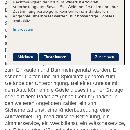
Rechtmäßigkeit der bis zum Widerruf erfolgten
Aufzug. Die Rezeption ist rund um die Uhr besetzt.
Verarbeitung aus. Soweit Sie „Ablehnen“ wählen und Ihre
Eine Gepäckaufbewahrung, ein Safe, eine
Zustimmung verweigern, können keine individuellen
Angebote unterbreitet werden, nur notwendige Cookies
Wechselstube und ein Geldautomat stehen als
sind aktiv.
Serviceleistungen zur Verfügung. Per WLAN
Impressum
erhalten die Gäste Zugang zum Internet.
Hilfestellung bei der Buchung von Ausflügen wird
am Tourdesk geboten. Das Haus verfügt über eine
Reihe von behindertengerechten Einrichtungen.
Rollstuhlgerechte Einrichtungen sind vorhanden.
Ablehnen
Einstellungen
Zustimmen
Ein Souvenirshop und andere Geschäfte können
zum Einkaufen und Bummeln genutzt werden. Ein
schöner Garten und ein Spielplatz gehören zum
Gelände der Unterbringung. Bei einer Anreise mit
dem Auto können die Gäste dieses in einer Garage
oder auf dem Parkplatz (ohne Gebühr) parken. Zu
den weiteren Angeboten zählen ein 24h-
Sicherheitsdienst, eine Kinderbetreuung, eine
Autovermietung, medizinische Betreuung, ein
Zimmerservice, ein Weckdienst, ein Wäscheservice,