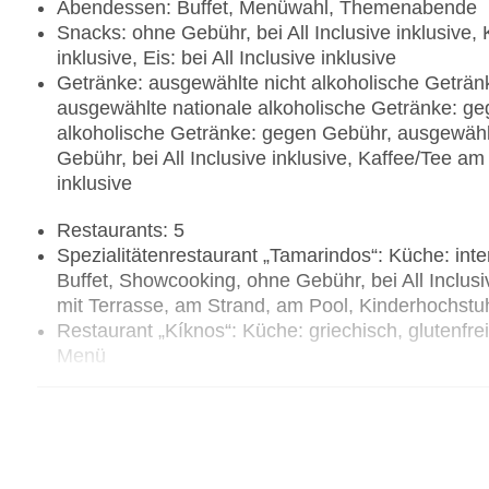
Abendessen: Buffet, Menüwahl, Themenabende
Snacks: ohne Gebühr, bei All Inclusive inklusive,
inklusive, Eis: bei All Inclusive inklusive
Getränke: ausgewählte nicht alkoholische Getränke
ausgewählte nationale alkoholische Getränke: ge
alkoholische Getränke: gegen Gebühr, ausgewähl
Gebühr, bei All Inclusive inklusive, Kaffee/Tee a
inklusive
Restaurants: 5
Spezialitätenrestaurant „Tamarindos“: Küche: intern
Buffet, Showcooking, ohne Gebühr, bei All Inclusi
mit Terrasse, am Strand, am Pool, Kinderhochstu
Restaurant „Kíknos“: Küche: griechisch, glutenfre
Menü
Restaurant „Martinete“: Küche: spanisch, glutenfr
Restaurant „Nopal“: Küche: mexikanisch, glutenfr
Menü
Restaurant „Mistral“: Küche: international, Babyn
Gerichte, Buffet