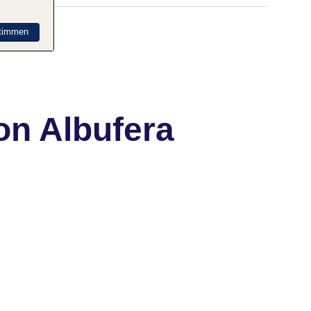
timmen
on Albufera