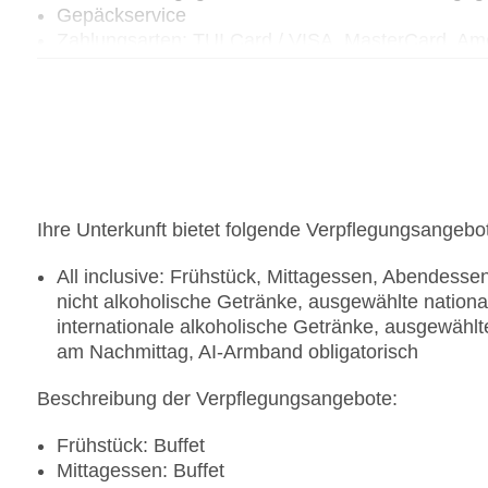
Gepäckservice
Zahlungsarten: TUI Card / VISA, MasterCard, Ame
Hinterlegung einer Kreditkarte beim Check In ist P
Haustiere nicht erlaubt
Parkmöglichkeiten: Stellplätze, nicht überdacht
Tagungseinrichtungen: Konferenzräume: 1, klima
gegen Gebühr, Coffee Breaks: gegen Gebühr
Gebäudeanzahl: 3, Etagen: 3, Zimmer: 348, Eta
Landeskategorie: 4 Sterne
Ihre Unterkunft bietet folgende Verpflegungsangebo
All inclusive: Frühstück, Mittagessen, Abendess
nicht alkoholische Getränke, ausgewählte nation
internationale alkoholische Getränke, ausgewählt
am Nachmittag, AI-Armband obligatorisch
Beschreibung der Verpflegungsangebote:
Frühstück: Buffet
Mittagessen: Buffet