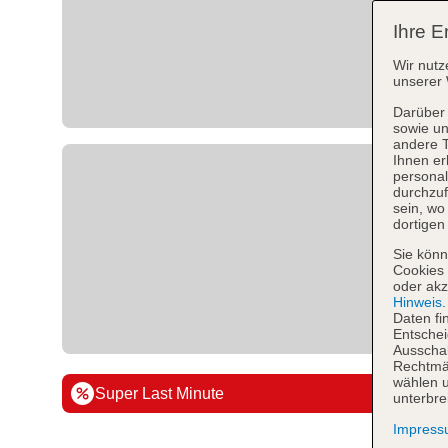
Ihre E
Wir nutz
unserer 
Darüber 
sowie un
andere 
Ihnen er
personal
durchzuf
sein, w
dortigen
Sie könn
Cookies 
oder akz
Hinweis
Daten fi
Entschei
Ausschal
Rechtmäß
wählen u
Super Last Minute
unterbre
Impres