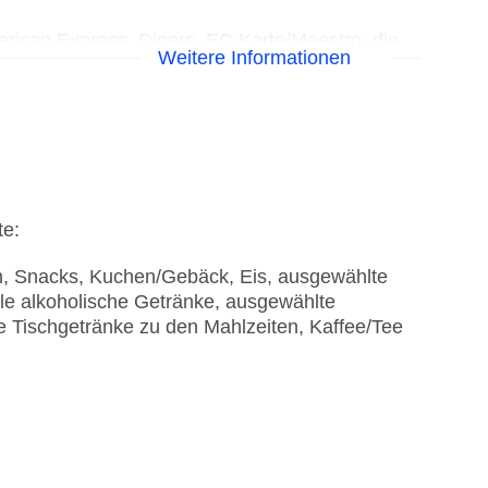
rican Express, Diners, EC Karte/Maestro, die
Weitere Informationen
flicht
tisierte Tagungsräume, Tagungsequipment:
gen Nebengebäude: 4
te:
en, Snacks, Kuchen/Gebäck, Eis, ausgewählte
ale alkoholische Getränke, ausgewählte
e Tischgetränke zu den Mahlzeiten, Kaffee/Tee