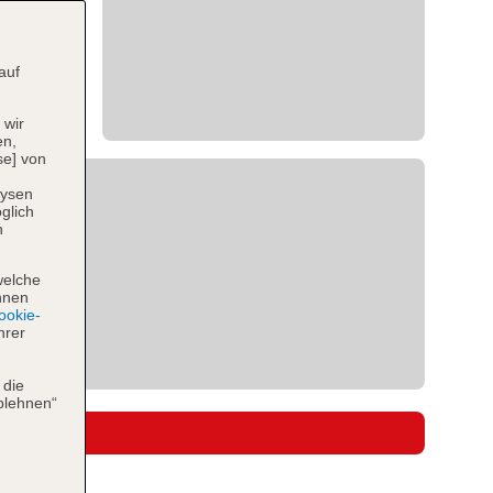
auf
 wir
en,
se] von
lysen
glich
n
welche
hnen
okie-
hrer
 die
blehnen“