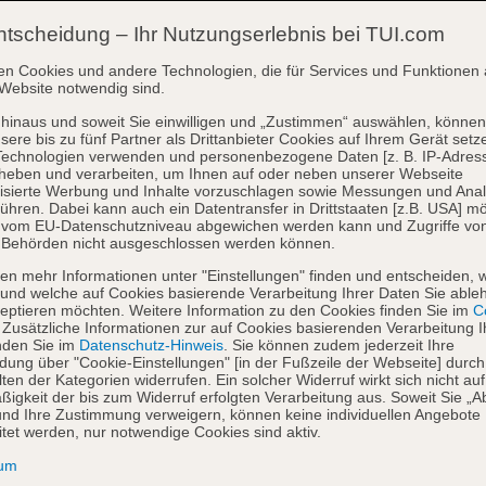
ntscheidung – Ihr Nutzungserlebnis bei TUI.com
en Cookies und andere Technologien, die für Services und Funktionen 
Website notwendig sind.
hinaus und soweit Sie einwilligen und „Zustimmen“ auswählen, können
sere bis zu fünf Partner als Drittanbieter Cookies auf Ihrem Gerät setz
Technologien verwenden und personenbezogene Daten [z. B. IP-Adres
heben und verarbeiten, um Ihnen auf oder neben unserer Webseite
isierte Werbung und Inhalte vorzuschlagen sowie Messungen und Ana
ühren. Dabei kann auch ein Datentransfer in Drittstaaten [z.B. USA] mö
o vom EU-Datenschutzniveau abgewichen werden kann und Zugriffe vo
 Behörden nicht ausgeschlossen werden können.
en mehr Informationen unter "Einstellungen" finden und entscheiden, 
und welche auf Cookies basierende Verarbeitung Ihrer Daten Sie able
eptieren möchten. Weitere Information zu den Cookies finden Sie im
Co
. Zusätzliche Informationen zur auf Cookies basierenden Verarbeitung I
nden Sie im
Datenschutz-Hinweis
. Sie können zudem jederzeit Ihre
dung über "Cookie-Einstellungen" [in der Fußzeile der Webseite] durch
ten der Kategorien widerrufen. Ein solcher Widerruf wirkt sich nicht auf
igkeit der bis zum Widerruf erfolgten Verarbeitung aus. Soweit Sie „A
nd Ihre Zustimmung verweigern, können keine individuellen Angebote
itet werden, nur notwendige Cookies sind aktiv.
sum