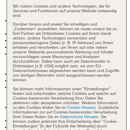
Wir nutzen Cookies und andere Technologien, die für
Services und Funktionen auf unserer Website notwendig
sind.
Kurtaxe/Ökotaxe/Touristensteuer zahlbar vor Ort:
Darüber hinaus und soweit Sie einwilligen und
Barzahlung, pro Tag/pro Person ca. 1 EUR
„Zustimmen“ auswählen, können wir sowie unsere bis zu
Nichtraucherhotel, Raucherbereich
fünf Partner als Drittanbieter Cookies auf Ihrem Gerät
setzen, andere Technologien verwenden und
Check-in Zeit ab 15:00 Uhr
personenbezogene Daten [z. B. IP-Adresse] von Ihnen
Check-out Zeit bis 11:00 Uhr
erheben und verarbeiten, um Ihnen auf oder neben
unserer Webseite personalisierte Werbung und Inhalte
Late Check-out: mehrmals pro Woche 12:00 Uhr -
vorzuschlagen sowie Messungen und Analysen
18:00 Uhr, Barzahlung, pro Nutzung ca. 40 EUR,
durchzuführen. Dabei kann auch ein Datentransfer in
Drittstaaten [z.B. USA] möglich sein, wo vom EU-
Anfrage & Reservierung notwendig
Datenschutzniveau abgewichen werden kann und Zugriffe
Hoteleröffnung: 2001
von dortigen Behörden nicht ausgeschlossen werden
können.
Letzte Komplettrenovierung: 2015
Rezeption: täglich, Sprachen: deutsch, englisch,
Sie können mehr Informationen unter "Einstellungen"
spanisch, italienisch, französisch, russisch,
finden und entscheiden, welche Cookies und welche auf
Cookies basierende Verarbeitung Ihrer Daten Sie
Geldwechsel möglich
ablehnen oder akzeptieren möchten. Weitere Information
Gästebetreuung: Sprachen: deutsch, englisch,
zu den Cookies finden Sie im
Cookie-Hinweis
. Zusätzliche
Informationen zur auf Cookies basierenden Verarbeitung
spanisch, französisch
Ihrer Daten finden Sie im
Datenschutz-Hinweis
. Sie
Lift
können zudem jederzeit Ihre Entscheidung über "Cookie-
Einstellungen" [in der Fußzeile der Webseite] durch
Gartenanlage, Sonnenterrasse