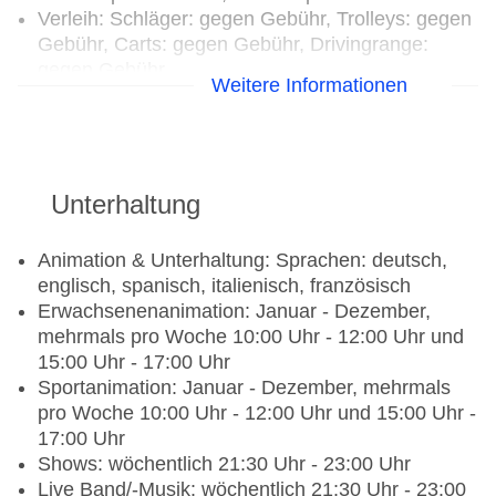
Verleih: Schläger: gegen Gebühr, Trolleys: gegen
Gebühr, Carts: gegen Gebühr, Drivingrange:
gegen Gebühr,
Weitere Informationen
Golfgepäckaufbewahrungsmöglichkeit: gegen
Gebühr, Golf-Schlägerreinigung: gegen Gebühr,
Golf-Schuhputzservice: gegen Gebühr, Pro-Shop
Tennis: Tennisplätze: 1
Unterhaltung
Ohne Gebühr
Animation & Unterhaltung: Sprachen: deutsch,
englisch, spanisch, italienisch, französisch
Fitnessraum: ab 16 Jahre, täglich 09:00 Uhr -
Erwachsenenanimation: Januar - Dezember,
13:00 Uhr und 14:00 Uhr - 18:00 Uhr
mehrmals pro Woche 10:00 Uhr - 12:00 Uhr und
Aerobic, Aqua Aerobic, Pilates, Step Aerobic,
15:00 Uhr - 17:00 Uhr
Stretching, ZUMBA®
Sportanimation: Januar - Dezember, mehrmals
Bogenschießen, Beachvolleyball,
pro Woche 10:00 Uhr - 12:00 Uhr und 15:00 Uhr -
Beachvolleyballplätze: 1, Tischtennis
17:00 Uhr
Tennis: Schlägerverleih
Shows: wöchentlich 21:30 Uhr - 23:00 Uhr
Gegen Gebühr (teils Fremdleistungen)
Live Band/-Musik: wöchentlich 21:30 Uhr - 23:00