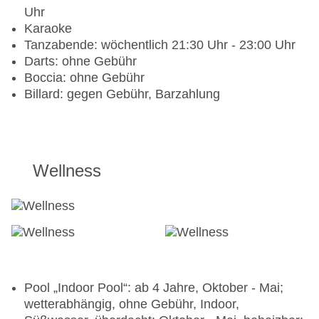
Uhr
Tennis: Hartplatz: Barzahlung, ca. 3 EUR
Karaoke
Tanzabende: wöchentlich 21:30 Uhr - 23:00 Uhr
Bei All Inclusive inklusive
Darts: ohne Gebühr
Boccia: ohne Gebühr
Fitnessraum: ab 16 Jahre, täglich 09:00 Uhr -
Billard: gegen Gebühr, Barzahlung
13:00 Uhr und 14:00 Uhr - 18:00 Uhr
Tennis: Hartplatz
Wellness
Pool „Indoor Pool“: ab 4 Jahre, Oktober - Mai;
wetterabhängig, ohne Gebühr, Indoor,