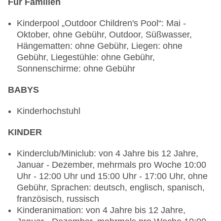
Für Familien
Hauptrestaurant „LAURIER“: Küche: international,
italienisch, mexikanisch, regional, spanisch,
Kinderpool „Outdoor Children's Pool“: Mai -
Sushi, glutenfreie Gerichte, vegetarische
Oktober, ohne Gebühr, Outdoor, Süßwasser,
Gerichte: ohne Gebühr, Anfrage notwendig,
Hängematten: ohne Gebühr, Liegen: ohne
Reservierung nicht notwendig, Buffet,
Gebühr, Liegestühle: ohne Gebühr,
Showcooking, Anfrage & Reservierung nicht
Sonnenschirme: ohne Gebühr
notwendig, ohne Gebühr, Januar - Dezember,
täglich 06:30 Uhr - 10:00 Uhr, 12:30 Uhr - 14:30
BABYS
Uhr und 18:30 Uhr - 21:00 Uhr, klimatisierbar, mit
Terrasse, Kinderhochstuhl, angemessene
Kinderhochstuhl
Kleidung erwünscht
KINDER
Spezialitätenrestaurant „OLIVIER“: Küche:
regional, gesetztes Menü, Anfrage &
Kinderclub/Miniclub: von 4 Jahre bis 12 Jahre,
Reservierung notwendig, ohne Gebühr, bei All
Januar - Dezember, mehrmals pro Woche 10:00
Inclusive inklusive, Januar - Dezember,
Uhr - 12:00 Uhr und 15:00 Uhr - 17:00 Uhr, ohne
wöchentlich 19:00 Uhr - 21:00 Uhr, klimatisierbar,
Gebühr, Sprachen: deutsch, englisch, spanisch,
Kinderhochstuhl, angemessene Kleidung
französisch, russisch
erwünscht
Kinderanimation: von 4 Jahre bis 12 Jahre,
Restaurant „PALMIER“: Küche: international,