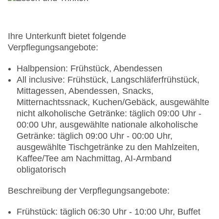
Liegen: ohne Gebühr, Liegestühle: ohne Gebühr,
Sonnenschirme: ohne Gebühr
Badetücher: gegen Kaution, Barzahlung
Souvenirshop, Boutique, Juwelier, Friseur
Ihre Unterkunft bietet folgende
Arzt: Sprachen: deutsch, englisch, französisch
Verpflegungsangebote:
Internet: WLAN/WiFi, im öffentlichen Bereich:
ohne Gebühr, an der Rezeption/in der Lobby:
Halbpension: Frühstück, Abendessen
ohne Gebühr, in der Bar: ohne Gebühr, am Pool:
All inclusive: Frühstück, Langschläferfrühstück,
ohne Gebühr
Mittagessen, Abendessen, Snacks,
Wäscheservice: gegen Gebühr, Barzahlung
Mitternachtssnack, Kuchen/Gebäck, ausgewählte
Concierge Service
nicht alkoholische Getränke: täglich 09:00 Uhr -
Zahlungsarten: TUI Card / VISA, MasterCard
00:00 Uhr, ausgewählte nationale alkoholische
Haustiere nicht erlaubt
Getränke: täglich 09:00 Uhr - 00:00 Uhr,
Parkmöglichkeiten: Stellplätze, nicht überdacht:
ausgewählte Tischgetränke zu den Mahlzeiten,
ohne Gebühr, Anfrage & Reservierung nicht
Kaffee/Tee am Nachmittag, AI-Armband
notwendig
obligatorisch
Tagungseinrichtungen: Konferenzräume: 2,
Beschreibung der Verpflegungsangebote:
klimatisierte Tagungsräume, Tageslicht,
Tagungsequipment: gegen Gebühr, Barzahlung,
Frühstück: täglich 06:30 Uhr - 10:00 Uhr, Buffet
Coffee Breaks: gegen Gebühr, Barzahlung