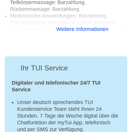
Teilkörpermassage: Barzahlung,
Rückenmassage: Barzahlung
Medizinische Anwendungen: Barzahlung,
Physiotherapie: Barzahlung, Lymphdrainage:
Weitere Informationen
Barzahlung
Beauty-/Kosmetikcenter „Cosmetic“: täglich 09:00
Uhr - 19:00 Uhr, Barzahlung, Beautymarken:
available, Beauty-/Kosmetikanwendungen: Anti-
Aging: Barzahlung, Cellulite-Behandlung:
Barzahlung, Peeling: Barzahlung,
Ihr TUI Service
Gesichtsbehandlung: Barzahlung, Maniküre:
Barzahlung, Pediküre: Barzahlung
Digitaler und telefonischer 24/7 TUI
Service
Unser deutsch sprechendes TUI
Kundenservice Team steht Ihnen 24
Stunden, 7 Tage die Woche digital über die
Chatfunktion der myTui App, telefonisch
und per SMS zur Verfügung.