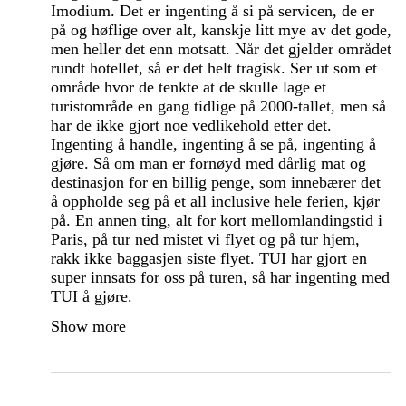
Imodium. Det er ingenting å si på servicen, de er
på og høflige over alt, kanskje litt mye av det gode,
men heller det enn motsatt. Når det gjelder området
rundt hotellet, så er det helt tragisk. Ser ut som et
område hvor de tenkte at de skulle lage et
turistområde en gang tidlige på 2000-tallet, men så
har de ikke gjort noe vedlikehold etter det.
Ingenting å handle, ingenting å se på, ingenting å
gjøre. Så om man er fornøyd med dårlig mat og
destinasjon for en billig penge, som innebærer det
å oppholde seg på et all inclusive hele ferien, kjør
på. En annen ting, alt for kort mellomlandingstid i
Paris, på tur ned mistet vi flyet og på tur hjem,
rakk ikke baggasjen siste flyet. TUI har gjort en
super innsats for oss på turen, så har ingenting med
TUI å gjøre.
Show more