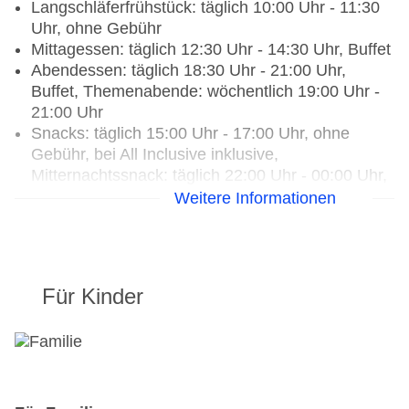
Langschläferfrühstück: täglich 10:00 Uhr - 11:30
Größe des Hotels/Anlage: 3,5 ha
Uhr, ohne Gebühr
Gebäudeanzahl: 1, Etagen: 4, Zimmer: 266
Mittagessen: täglich 12:30 Uhr - 14:30 Uhr, Buffet
Landeskategorie: 4 Sterne
Abendessen: täglich 18:30 Uhr - 21:00 Uhr,
Buffet, Themenabende: wöchentlich 19:00 Uhr -
21:00 Uhr
Snacks: täglich 15:00 Uhr - 17:00 Uhr, ohne
Gebühr, bei All Inclusive inklusive,
Mitternachtssnack: täglich 22:00 Uhr - 00:00 Uhr,
ohne Gebühr, bei All Inclusive inklusive,
Weitere Informationen
Kuchen/Gebäck: täglich 16:00 Uhr - 17:30 Uhr,
ohne Gebühr, bei All Inclusive inklusive
Getränke: ausgewählte internationale
alkoholische Getränke: täglich 09:00 Uhr - 00:00
Für Kinder
Uhr, gegen Gebühr, Barzahlung
Weihnachtsspecial: Buffet,
Unterhaltungsprogramm, Silvesterspecial: Buffet,
Unterhaltungsprogramm, (Live-) Musik und Tanz
Restaurants: 3