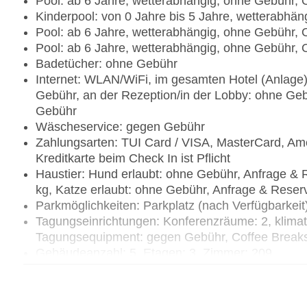
Pool: ab 6 Jahre, wetterabhängig, ohne Gebühr, 
Kinderpool: von 0 Jahre bis 5 Jahre, wetterabhä
Pool: ab 6 Jahre, wetterabhängig, ohne Gebühr, 
Pool: ab 6 Jahre, wetterabhängig, ohne Gebühr, 
Badetücher: ohne Gebühr
Internet: WLAN/WiFi, im gesamten Hotel (Anlage)
Gebühr, an der Rezeption/in der Lobby: ohne Geb
Gebühr
Wäscheservice: gegen Gebühr
Zahlungsarten: TUI Card / VISA, MasterCard, Ame
Kreditkarte beim Check In ist Pflicht
Haustier: Hund erlaubt: ohne Gebühr, Anfrage & 
kg, Katze erlaubt: ohne Gebühr, Anfrage & Reser
Parkmöglichkeiten: Parkplatz (nach Verfügbarkei
Tagungseinrichtungen: Konferenzräume: 2, klimat
Tagungsequipment: gegen Gebühr, Coffee Break
Gebäudeanzahl: 5, Etagen: 3, Zimmer: 209
Landeskategorie: 3 Sterne