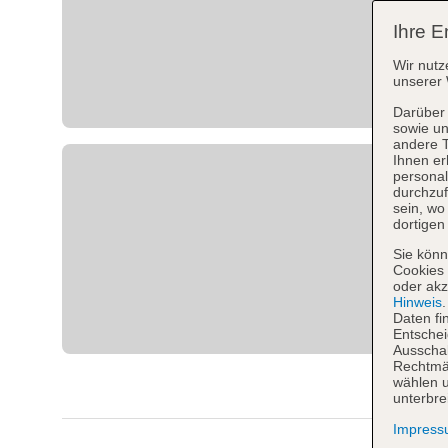
Ihre E
Wir nutz
unserer 
Darüber 
sowie un
andere 
Ihnen er
personal
durchzuf
sein, w
dortigen
Sie könn
Cookies 
oder akz
Hinweis
Daten fi
Entschei
Ausschal
Rechtmäß
wählen u
unterbre
Impres