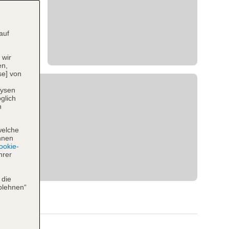
auf
 wir
en,
se] von
lysen
glich
n
welche
hnen
okie-
hrer
 die
blehnen“