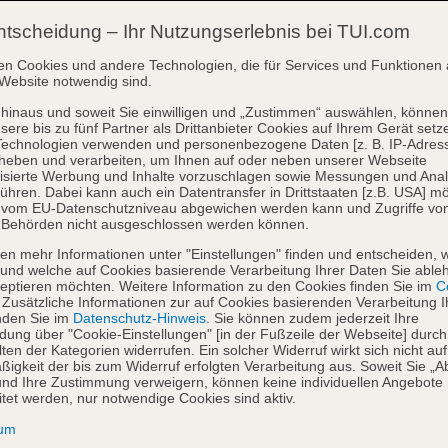
ntscheidung – Ihr Nutzungserlebnis bei TUI.com
en Cookies und andere Technologien, die für Services und Funktionen 
Website notwendig sind.
hinaus und soweit Sie einwilligen und „Zustimmen“ auswählen, können
sere bis zu fünf Partner als Drittanbieter Cookies auf Ihrem Gerät setz
Technologien verwenden und personenbezogene Daten [z. B. IP-Adres
heben und verarbeiten, um Ihnen auf oder neben unserer Webseite
isierte Werbung und Inhalte vorzuschlagen sowie Messungen und Ana
ühren. Dabei kann auch ein Datentransfer in Drittstaaten [z.B. USA] mö
o vom EU-Datenschutzniveau abgewichen werden kann und Zugriffe vo
 Behörden nicht ausgeschlossen werden können.
en mehr Informationen unter "Einstellungen" finden und entscheiden, 
und welche auf Cookies basierende Verarbeitung Ihrer Daten Sie able
eptieren möchten. Weitere Information zu den Cookies finden Sie im
Co
. Zusätzliche Informationen zur auf Cookies basierenden Verarbeitung I
nden Sie im
Datenschutz-Hinweis
. Sie können zudem jederzeit Ihre
dung über "Cookie-Einstellungen" [in der Fußzeile der Webseite] durch
ten der Kategorien widerrufen. Ein solcher Widerruf wirkt sich nicht auf
igkeit der bis zum Widerruf erfolgten Verarbeitung aus. Soweit Sie „A
nd Ihre Zustimmung verweigern, können keine individuellen Angebote
itet werden, nur notwendige Cookies sind aktiv.
sum