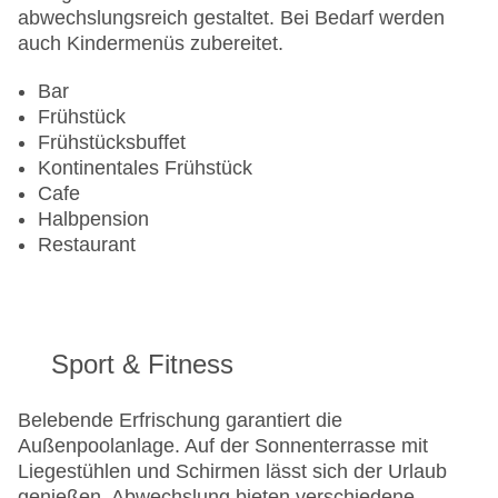
Liegen am Pool
abwechslungsreich gestaltet. Bei Bedarf werden
Landeskategorie: 2 Sterne
auch Kindermenüs zubereitet.
Bar
Frühstück
Frühstücksbuffet
Kontinentales Frühstück
Cafe
Halbpension
Restaurant
Sport & Fitness
Belebende Erfrischung garantiert die
Außenpoolanlage. Auf der Sonnenterrasse mit
Liegestühlen und Schirmen lässt sich der Urlaub
genießen. Abwechslung bieten verschiedene