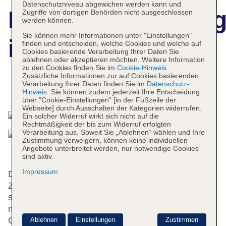
Datenschutzniveau abgewichen werden kann und
Hotelbeschreibun
Zugriffe von dortigen Behörden nicht ausgeschlossen
werden können.
Sie können mehr Informationen unter "Einstellungen"
ibis Faro Algarve
finden und entscheiden, welche Cookies und welche auf
Cookies basierende Verarbeitung Ihrer Daten Sie
ablehnen oder akzeptieren möchten. Weitere Information
zu den Cookies finden Sie im
Cookie-Hinweis
.
Zusätzliche Informationen zur auf Cookies basierenden
Verarbeitung Ihrer Daten finden Sie im
Datenschutz-
Das bietet Ihre Unterkunft
Hinweis
. Sie können zudem jederzeit Ihre Entscheidung
über "Cookie-Einstellungen" [in der Fußzeile der
Webseite] durch Ausschalten der Kategorien widerrufen.
Ein solcher Widerruf wirkt sich nicht auf die
Rechtmäßigkeit der bis zum Widerruf erfolgten
Verarbeitung aus. Soweit Sie „Ablehnen“ wählen und Ihre
Zustimmung verweigern, können keine individuellen
Angebote unterbreitet werden, nur notwendige Cookies
sind aktiv.
Impressum
Das Hotel mit einem Aufzug verfügt über 81
Zimmer. An der Rezeption im Empfangsbereich
steht englisch- und französischsprachiges Personal
mit Rat und Tat zur Seite. Eine
Gepäckaufbewahrung und ein Safe gehören zur
Ablehnen
Einstellungen
Zustimmen