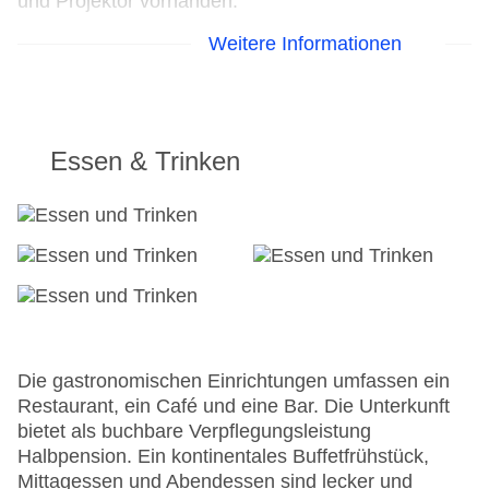
und Projektor vorhanden.
Weitere Informationen
24h Rezeption
Parkplatz
Check-in von: 14:00:00
Check-out bis: 12:00:00
Konferenzraum
Essen & Trinken
Garten: ohne Gebühr
Hotelsafe
WLAN/WiFi im Hotel
Lift
Anzahl der Konferenzräume: 2
Anzahl der Aufzüge: 1
Haustiere: gegen Gebühr
Haustiere auf Anfrage: gegen Gebühr
Zimmerservice
Die gastronomischen Einrichtungen umfassen ein
Sonnenterrasse
Restaurant, ein Café und eine Bar. Die Unterkunft
Gesamtanzahl der Stockwerke: 4
bietet als buchbare Verpflegungsleistung
Gesamtanzahl der Zimmer: 81
Halbpension. Ein kontinentales Buffetfrühstück,
Pools:Outdoor Pool, Sonnenschirme am Pool,
Mittagessen und Abendessen sind lecker und