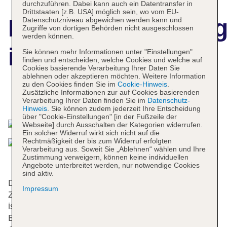
durchzuführen. Dabei kann auch ein Datentransfer in
Drittstaaten [z.B. USA] möglich sein, wo vom EU-
Hotelbeschreibun
Datenschutzniveau abgewichen werden kann und
Zugriffe von dortigen Behörden nicht ausgeschlossen
werden können.
ibis Meknes
Sie können mehr Informationen unter "Einstellungen"
finden und entscheiden, welche Cookies und welche auf
Cookies basierende Verarbeitung Ihrer Daten Sie
ablehnen oder akzeptieren möchten. Weitere Information
zu den Cookies finden Sie im
Cookie-Hinweis
.
Zusätzliche Informationen zur auf Cookies basierenden
Das bietet Ihre Unterkunft
Verarbeitung Ihrer Daten finden Sie im
Datenschutz-
Hinweis
. Sie können zudem jederzeit Ihre Entscheidung
über "Cookie-Einstellungen" [in der Fußzeile der
Webseite] durch Ausschalten der Kategorien widerrufen.
Ein solcher Widerruf wirkt sich nicht auf die
Rechtmäßigkeit der bis zum Widerruf erfolgten
Verarbeitung aus. Soweit Sie „Ablehnen“ wählen und Ihre
Zustimmung verweigern, können keine individuellen
Angebote unterbreitet werden, nur notwendige Cookies
sind aktiv.
Das Hotel mit einem Aufzug verfügt über 104
Impressum
Zimmer. Das freundliche Personal an der Rezeption
ist gerne bei allen Fragen behilflich. Zu den
Einrichtungen der Unterbringung gehören eine