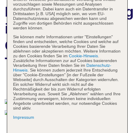
vorzuschlagen sowie Messungen und Analysen
Hotelbeschreibun
durchzuführen. Dabei kann auch ein Datentransfer in
Drittstaaten [z.B. USA] möglich sein, wo vom EU-
Datenschutzniveau abgewichen werden kann und
Zugriffe von dortigen Behörden nicht ausgeschlossen
ibis Styles
werden können.
Sie können mehr Informationen unter "Einstellungen"
Cologne Airport
finden und entscheiden, welche Cookies und welche auf
Cookies basierende Verarbeitung Ihrer Daten Sie
ablehnen oder akzeptieren möchten. Weitere Information
zu den Cookies finden Sie im
Cookie-Hinweis
.
Troisdorf
Zusätzliche Informationen zur auf Cookies basierenden
Verarbeitung Ihrer Daten finden Sie im
Datenschutz-
Hinweis
. Sie können zudem jederzeit Ihre Entscheidung
über "Cookie-Einstellungen" [in der Fußzeile der
Webseite] durch Ausschalten der Kategorien widerrufen.
Ein solcher Widerruf wirkt sich nicht auf die
Das bietet Ihre Unterkunft
Rechtmäßigkeit der bis zum Widerruf erfolgten
Verarbeitung aus. Soweit Sie „Ablehnen“ wählen und Ihre
Zustimmung verweigern, können keine individuellen
Angebote unterbreitet werden, nur notwendige Cookies
sind aktiv.
Impressum