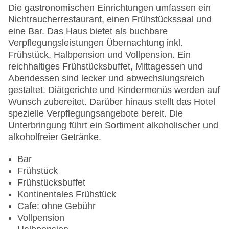
Haustiere
Die gastronomischen Einrichtungen umfassen ein
Zimmerservice
Nichtraucherrestaurant, einen Frühstückssaal und
Gesamtanzahl der Stockwerke: 3
eine Bar. Das Haus bietet als buchbare
Gesamtanzahl der Zimmer: 88
Verpflegungsleistungen Übernachtung inkl.
Zahlungsarten: American Express, Diners Club,
Frühstück, Halbpension und Vollpension. Ein
EC Maestro, Mastercard, Visa
reichhaltiges Frühstücksbuffet, Mittagessen und
Landeskategorie: 3 Sterne
Abendessen sind lecker und abwechslungsreich
gestaltet. Diätgerichte und Kindermenüs werden auf
Wunsch zubereitet. Darüber hinaus stellt das Hotel
spezielle Verpflegungsangebote bereit. Die
Unterbringung führt ein Sortiment alkoholischer und
alkoholfreier Getränke.
Bar
Frühstück
Frühstücksbuffet
Kontinentales Frühstück
Cafe: ohne Gebühr
Vollpension