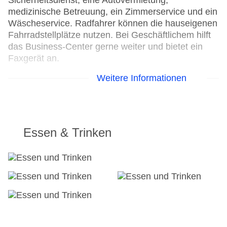
Sicherheitsdienst, eine Autovermietung,
medizinische Betreuung, ein Zimmerservice und ein
Wäscheservice. Radfahrer können die hauseigenen
Fahrradstellplätze nutzen. Bei Geschäftlichem hilft
das Business-Center gerne weiter und bietet ein
Faxgerät an.
Weitere Informationen
24h Rezeption
Parkplatz
Check-in von: 16:00:00
Check-out bis: 13:00:00
Konferenzraum
Essen & Trinken
Garage: gegen Gebühr
Hoteleröffnung: 1994
Hotelsafe
WLAN/WiFi im Hotel: gegen Gebühr
Letzte umfassende Renovierung: 2016
Lift
Anzahl der Konferenzräume: 1
Anzahl der Aufzüge: 1