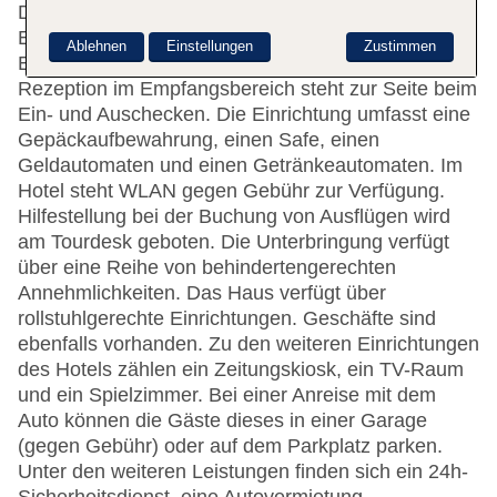
Die 88 Nichtraucherzimmer verteilen sich auf 3
Etagen und sind über einen Aufzug erreichbar.
Ablehnen
Einstellungen
Zustimmen
Englisch- und deutschsprachiges Personal an der
Rezeption im Empfangsbereich steht zur Seite beim
Ein- und Auschecken. Die Einrichtung umfasst eine
Gepäckaufbewahrung, einen Safe, einen
Geldautomaten und einen Getränkeautomaten. Im
Hotel steht WLAN gegen Gebühr zur Verfügung.
Hilfestellung bei der Buchung von Ausflügen wird
am Tourdesk geboten. Die Unterbringung verfügt
über eine Reihe von behindertengerechten
Annehmlichkeiten. Das Haus verfügt über
rollstuhlgerechte Einrichtungen. Geschäfte sind
ebenfalls vorhanden. Zu den weiteren Einrichtungen
des Hotels zählen ein Zeitungskiosk, ein TV-Raum
und ein Spielzimmer. Bei einer Anreise mit dem
Auto können die Gäste dieses in einer Garage
(gegen Gebühr) oder auf dem Parkplatz parken.
Unter den weiteren Leistungen finden sich ein 24h-