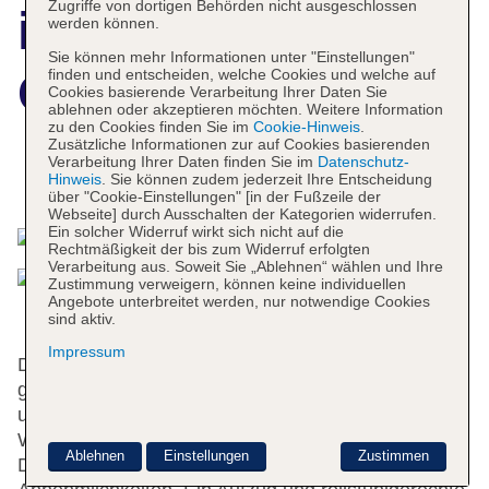
Zugriffe von dortigen Behörden nicht ausgeschlossen
ibis Styles
werden können.
Sie können mehr Informationen unter "Einstellungen"
Genève Carouge
finden und entscheiden, welche Cookies und welche auf
Cookies basierende Verarbeitung Ihrer Daten Sie
ablehnen oder akzeptieren möchten. Weitere Information
zu den Cookies finden Sie im
Cookie-Hinweis
.
Zusätzliche Informationen zur auf Cookies basierenden
Verarbeitung Ihrer Daten finden Sie im
Datenschutz-
Hinweis
. Sie können zudem jederzeit Ihre Entscheidung
Das bietet Ihre Unterkunft
über "Cookie-Einstellungen" [in der Fußzeile der
Webseite] durch Ausschalten der Kategorien widerrufen.
Ein solcher Widerruf wirkt sich nicht auf die
Rechtmäßigkeit der bis zum Widerruf erfolgten
Verarbeitung aus. Soweit Sie „Ablehnen“ wählen und Ihre
Zustimmung verweigern, können keine individuellen
Angebote unterbreitet werden, nur notwendige Cookies
sind aktiv.
Impressum
Das freundliche Personal an der Rezeption ist
gerne bei allen Fragen behilflich. Die Einrichtung
umfasst eine Gepäckaufbewahrung und einen Safe.
WLAN ist in den öffentlichen Bereichen verfügbar.
Ablehnen
Einstellungen
Zustimmen
Das Haus bietet eine Reihe behindertengerechter