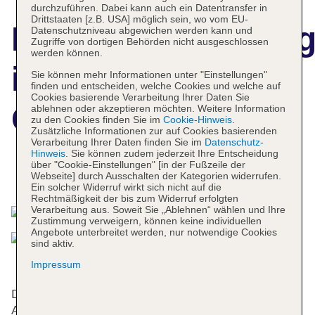
durchzuführen. Dabei kann auch ein Datentransfer in
Drittstaaten [z.B. USA] möglich sein, wo vom EU-
Hotelbeschreibun
Datenschutzniveau abgewichen werden kann und
Zugriffe von dortigen Behörden nicht ausgeschlossen
werden können.
ibis Styles Paris
Sie können mehr Informationen unter "Einstellungen"
finden und entscheiden, welche Cookies und welche auf
Cookies basierende Verarbeitung Ihrer Daten Sie
Cadet Lafayette
ablehnen oder akzeptieren möchten. Weitere Information
zu den Cookies finden Sie im
Cookie-Hinweis
.
Zusätzliche Informationen zur auf Cookies basierenden
Verarbeitung Ihrer Daten finden Sie im
Datenschutz-
Hinweis
. Sie können zudem jederzeit Ihre Entscheidung
über "Cookie-Einstellungen" [in der Fußzeile der
Das bietet Ihre Unterkunft
Webseite] durch Ausschalten der Kategorien widerrufen.
Ein solcher Widerruf wirkt sich nicht auf die
Rechtmäßigkeit der bis zum Widerruf erfolgten
Verarbeitung aus. Soweit Sie „Ablehnen“ wählen und Ihre
Zustimmung verweigern, können keine individuellen
Angebote unterbreitet werden, nur notwendige Cookies
sind aktiv.
Impressum
Das Hotel bietet 46 Zimmer und verfügt über einen
Aufzug. Die Rezeption ist rund um die Uhr besetzt.