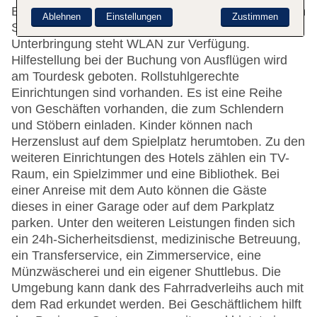
Eine Garderobe, eine Gepäckaufbewahrung und ein
Ablehnen
Einstellungen
Zustimmen
Safe gehören zur Einrichtung des Hauses. In der
Unterbringung steht WLAN zur Verfügung.
Hilfestellung bei der Buchung von Ausflügen wird
am Tourdesk geboten. Rollstuhlgerechte
Einrichtungen sind vorhanden. Es ist eine Reihe
von Geschäften vorhanden, die zum Schlendern
und Stöbern einladen. Kinder können nach
Herzenslust auf dem Spielplatz herumtoben. Zu den
weiteren Einrichtungen des Hotels zählen ein TV-
Raum, ein Spielzimmer und eine Bibliothek. Bei
einer Anreise mit dem Auto können die Gäste
dieses in einer Garage oder auf dem Parkplatz
parken. Unter den weiteren Leistungen finden sich
ein 24h-Sicherheitsdienst, medizinische Betreuung,
ein Transferservice, ein Zimmerservice, eine
Münzwäscherei und ein eigener Shuttlebus. Die
Umgebung kann dank des Fahrradverleihs auch mit
dem Rad erkundet werden. Bei Geschäftlichem hilft