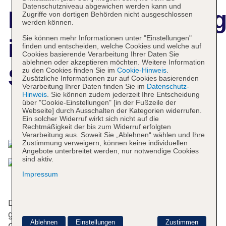
Datenschutzniveau abgewichen werden kann und
Hotelbeschreibun
Zugriffe von dortigen Behörden nicht ausgeschlossen
werden können.
Sie können mehr Informationen unter "Einstellungen"
ibis Tbilisi
finden und entscheiden, welche Cookies und welche auf
Cookies basierende Verarbeitung Ihrer Daten Sie
ablehnen oder akzeptieren möchten. Weitere Information
Stadium Hotel
zu den Cookies finden Sie im
Cookie-Hinweis
.
Zusätzliche Informationen zur auf Cookies basierenden
Verarbeitung Ihrer Daten finden Sie im
Datenschutz-
Hinweis
. Sie können zudem jederzeit Ihre Entscheidung
über "Cookie-Einstellungen" [in der Fußzeile der
Webseite] durch Ausschalten der Kategorien widerrufen.
Das bietet Ihre Unterkunft
Ein solcher Widerruf wirkt sich nicht auf die
Rechtmäßigkeit der bis zum Widerruf erfolgten
Verarbeitung aus. Soweit Sie „Ablehnen“ wählen und Ihre
Zustimmung verweigern, können keine individuellen
Angebote unterbreitet werden, nur notwendige Cookies
sind aktiv.
Impressum
Das freundliche Personal an der Rezeption ist
gerne bei allen Fragen behilflich. Eine
Ablehnen
Einstellungen
Zustimmen