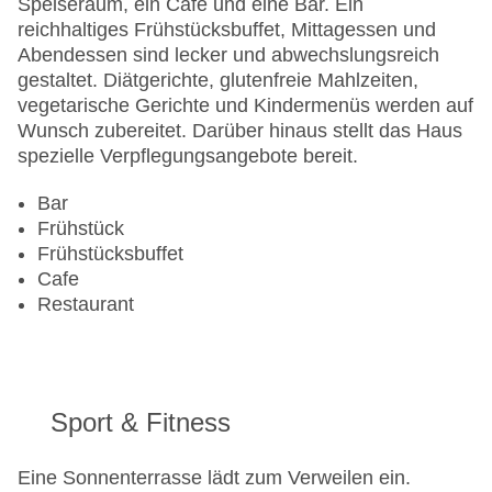
Speiseraum, ein Café und eine Bar. Ein
Gesamtanzahl der Stockwerke: 9
reichhaltiges Frühstücksbuffet, Mittagessen und
Gesamtanzahl der Zimmer: 150
Abendessen sind lecker und abwechslungsreich
Zahlungsarten: American Express, Diners Club,
gestaltet. Diätgerichte, glutenfreie Mahlzeiten,
EC Maestro, Mastercard, Visa
vegetarische Gerichte und Kindermenüs werden auf
Landeskategorie: 3 Sterne
Wunsch zubereitet. Darüber hinaus stellt das Haus
spezielle Verpflegungsangebote bereit.
Bar
Frühstück
Frühstücksbuffet
Cafe
Restaurant
Sport & Fitness
Eine Sonnenterrasse lädt zum Verweilen ein.