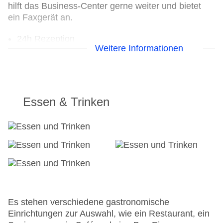
hilft das Business-Center gerne weiter und bietet
ein Faxgerät an.
24h Rezeption
Weitere Informationen
Parkplatz
Check-in von: 15:00:00
Check-out bis: 12:00:00
Konferenzraum
Garage
Essen & Trinken
Garten: ohne Gebühr
Hoteleröffnung: 2019
Hotelsafe
WLAN/WiFi im Hotel
Lift
Minimarkt
Anzahl der Konferenzräume: 1
Anzahl der Aufzüge: 1
Haustiere: gegen Gebühr
Es stehen verschiedene gastronomische
Zimmerservice
Einrichtungen zur Auswahl, wie ein Restaurant, ein
Sonnenterrasse