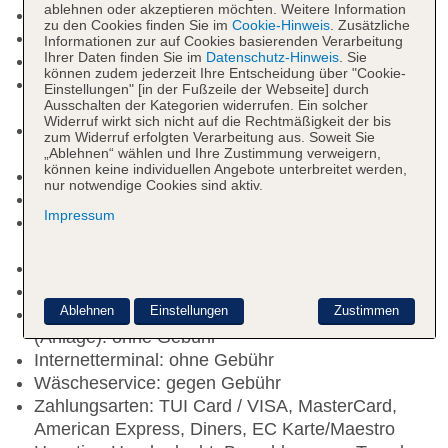
ablehnen oder akzeptieren möchten. Weitere Information
Nichtraucherhotel, Raucherbereich
zu den Cookies finden Sie im
Cookie-Hinweis
. Zusätzliche
Check-in Zeit ab 15:00 Uhr
Informationen zur auf Cookies basierenden Verarbeitung
Ihrer Daten finden Sie im
Datenschutz-Hinweis
. Sie
Check-out Zeit bis 12:00 Uhr
können zudem jederzeit Ihre Entscheidung über "Cookie-
Early Check-in: Barzahlung, einmalig ab 40 EUR,
Einstellungen" [in der Fußzeile der Webseite] durch
Ausschalten der Kategorien widerrufen. Ein solcher
Anfrage & Reservierung notwendig
Widerruf wirkt sich nicht auf die Rechtmäßigkeit der bis
Late Check-out: ca. 40 EUR, Anfrage &
zum Widerruf erfolgten Verarbeitung aus. Soweit Sie
Reservierung notwendig
„Ablehnen“ wählen und Ihre Zustimmung verweigern,
können keine individuellen Angebote unterbreitet werden,
Hoteleröffnung: 1985
nur notwendige Cookies sind aktiv.
Letzte Komplettrenovierung: 2011
Impressum
Rezeption: täglich 24 Stunden, Sprachen:
deutsch, englisch, Hotelsafe: gegen Gebühr
Lift
Geldautomat in der Unterkunft
Ablehnen
Einstellungen
Zustimmen
Internet: WLAN/WiFi, im gesamten Hotel
(Anlage): ohne Gebühr
Internetterminal: ohne Gebühr
Wäscheservice: gegen Gebühr
Zahlungsarten: TUI Card / VISA, MasterCard,
American Express, Diners, EC Karte/Maestro