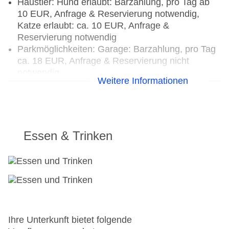
Haustier: Hund erlaubt: Barzahlung, pro Tag ab
10 EUR, Anfrage & Reservierung notwendig,
Katze erlaubt: ca. 10 EUR, Anfrage &
Reservierung notwendig
Parkmöglichkeiten: Garage: Barzahlung, pro Tag
ca. 18 EUR, Anfrage & Reservierung nicht
notwendig
Weitere Informationen
Tagungseinrichtungen: Konferenzräume: 6,
klimatisierte Tagungsräume, Tageslicht,
Tagungsequipment: gegen Gebühr, Coffee
Breaks: Barzahlung, pro Tag ca. 400 EUR
Gebäudeanzahl: 1, Etagen: 13, Zimmer: 338
Essen & Trinken
Landeskategorie: 3 Sterne
Ihre Unterkunft bietet folgende