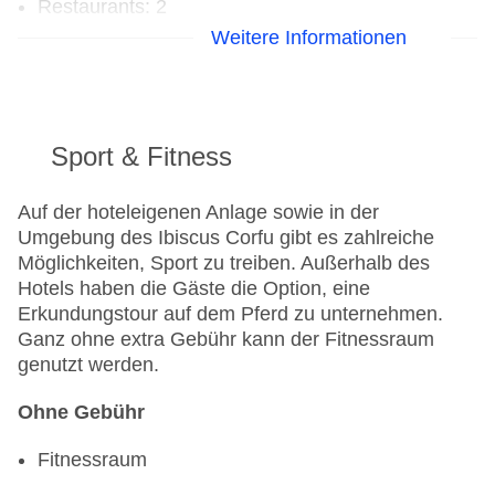
Restaurants: 2
Hauptrestaurant: Küche: regional, Buffet,
Weitere Informationen
angemessene Kleidung erwünscht
Hauptrestaurant „Restaurant“: Küche: griechisch,
international, Buffet, klimatisierbar, mit Terrasse
Bars & mehr: 2
Sport & Fitness
Cocktailbar
Poolbar Outdoor
Auf der hoteleigenen Anlage sowie in der
Umgebung des Ibiscus Corfu gibt es zahlreiche
Möglichkeiten, Sport zu treiben. Außerhalb des
Hotels haben die Gäste die Option, eine
Erkundungstour auf dem Pferd zu unternehmen.
Ganz ohne extra Gebühr kann der Fitnessraum
genutzt werden.
Ohne Gebühr
Fitnessraum