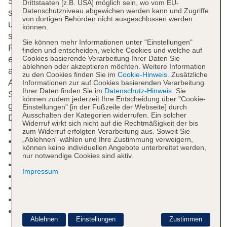
Sterne-Hotel mit Gartenanlage. An der Rezeption
Drittstaaten [z.B. USA] möglich sein, wo vom EU-
Datenschutzniveau abgewichen werden kann und Zugriffe
steht Dir ein Team mit Rat und Tat zur Seite und
von dortigen Behörden nicht ausgeschlossen werden
unterstützt Dich stets bei all Deinen Anliegen. Dir
können.
steht WLAN zur Verfügung. Dir stehen
Sie können mehr Informationen unter "Einstellungen"
Parkmöglichkeiten zur Verfügung. Eine Bar sowie
finden und entscheiden, welche Cookies und welche auf
Cookies basierende Verarbeitung Ihrer Daten Sie
eine Poolbar sind ebenfalls vorhanden. Du findest
ablehnen oder akzeptieren möchten. Weitere Information
außerdem zwei Restaurant u.a. mit Buffet.
Pool
Die
zu den Cookies finden Sie im
Cookie-Hinweis
. Zusätzliche
Anlage verfügt über zwei Pools für eine Auswahl an
Informationen zur auf Cookies basierenden Verarbeitung
Ihrer Daten finden Sie im
Datenschutz-Hinweis
. Sie
Schwimmgelegenheiten. Sonnenschirme können
können zudem jederzeit Ihre Entscheidung über "Cookie-
genutzt werden. An der Poolbar kannst Du Deinen
Einstellungen" [in der Fußzeile der Webseite] durch
Ausschalten der Kategorien widerrufen. Ein solcher
Durst stillen.
Widerruf wirkt sich nicht auf die Rechtmäßigkeit der bis
Kurtaxe/Ökotaxe/Touristensteuer zahlbar vor Ort
zum Widerruf erfolgten Verarbeitung aus. Soweit Sie
„Ablehnen“ wählen und Ihre Zustimmung verweigern,
Check-in Zeit ab 14:00 Uhr
können keine individuellen Angebote unterbreitet werden,
Check-out Zeit bis 11:00 Uhr
nur notwendige Cookies sind aktiv.
Late Check-out: ca. 40 EUR
Impressum
Rezeption
Gemeinschaftslounge/TV-Bereich
Gartenanlage, Sonnenterrasse
Pool: Süßwasser, Liegen: ohne Gebühr,
Ablehnen
Einstellungen
Zustimmen
Sonnenschirme: ohne Gebühr