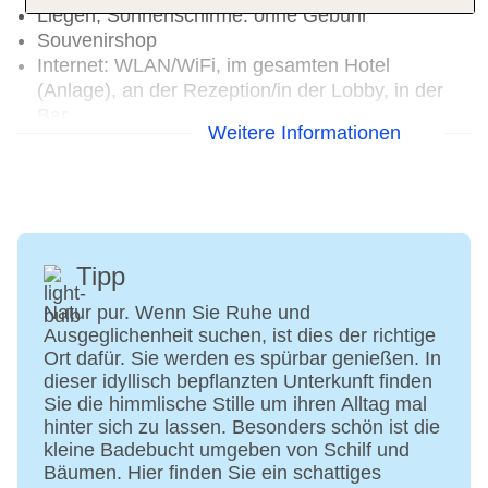
Liegen, Sonnenschirme: ohne Gebühr
Souvenirshop
Internet: WLAN/WiFi, im gesamten Hotel
(Anlage), an der Rezeption/in der Lobby, in der
Bar
Weitere Informationen
Zahlungsarten: TUI Card / VISA, MasterCard
Haustiere nicht erlaubt
Parkmöglichkeiten: Parkplatz (nach
Verfügbarkeit), unbewacht
Größe des Hotels/Anlage: 30000 qm
Gebäudeanzahl: 9, Etagen: 2, Zimmer: 132
Tipp
Landeskategorie: 5 Sterne
Natur pur. Wenn Sie Ruhe und
Ausgeglichenheit suchen, ist dies der richtige
Ort dafür. Sie werden es spürbar genießen. In
dieser idyllisch bepflanzten Unterkunft finden
Sie die himmlische Stille um ihren Alltag mal
hinter sich zu lassen. Besonders schön ist die
kleine Badebucht umgeben von Schilf und
Bäumen. Hier finden Sie ein schattiges