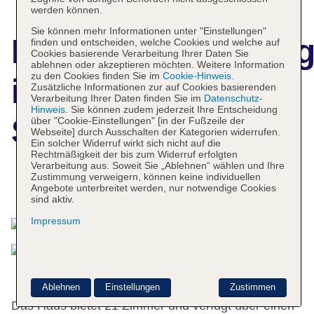
werden können.
Sie können mehr Informationen unter "Einstellungen"
Hotelbeschreibun
finden und entscheiden, welche Cookies und welche auf
Cookies basierende Verarbeitung Ihrer Daten Sie
ablehnen oder akzeptieren möchten. Weitere Information
zu den Cookies finden Sie im
Cookie-Hinweis
.
iCheck Inn
Zusätzliche Informationen zur auf Cookies basierenden
Verarbeitung Ihrer Daten finden Sie im
Datenschutz-
Hinweis
. Sie können zudem jederzeit Ihre Entscheidung
Sukhumvit 19
über "Cookie-Einstellungen" [in der Fußzeile der
Webseite] durch Ausschalten der Kategorien widerrufen.
Ein solcher Widerruf wirkt sich nicht auf die
Rechtmäßigkeit der bis zum Widerruf erfolgten
Verarbeitung aus. Soweit Sie „Ablehnen“ wählen und Ihre
Zustimmung verweigern, können keine individuellen
Das bietet Ihre Unterkunft
Angebote unterbreitet werden, nur notwendige Cookies
sind aktiv.
Impressum
Ablehnen
Einstellungen
Zustimmen
Das Haus bietet 21 Zimmer und verfügt über einen