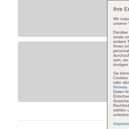
Ihre E
Wir nutz
unserer 
Darüber 
sowie un
andere 
Ihnen er
personal
durchzuf
sein, w
dortigen
Sie könn
Cookies 
oder akz
Hinweis
Daten fi
Entschei
Ausschal
Rechtmäß
wählen u
unterbre
Impres