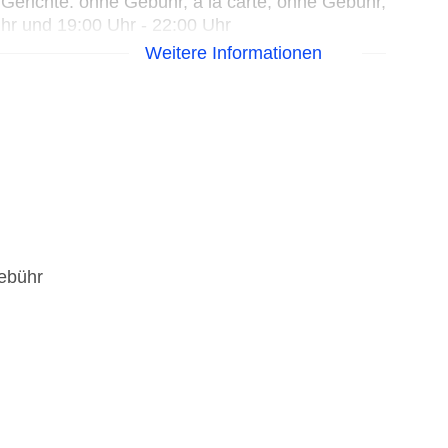
erichte: ohne Gebühr, à la carte, ohne Gebühr,
Uhr und 19:00 Uhr - 22:00 Uhr
g: ohne Gebühr, glutenfreie Gerichte: ohne
Weitere Informationen
richte: ohne Gebühr, à la carte, täglich 08:00
ynahrung: ohne Gebühr, glutenfreie Gerichte:
che Gerichte: ohne Gebühr, à la carte, täglich
ebühr
he, die in ausgewählten Top-Strandhotels