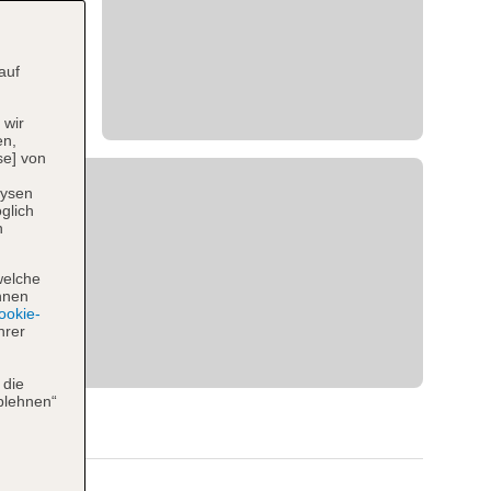
auf
 wir
en,
se] von
lysen
glich
n
welche
hnen
okie-
hrer
 die
blehnen“