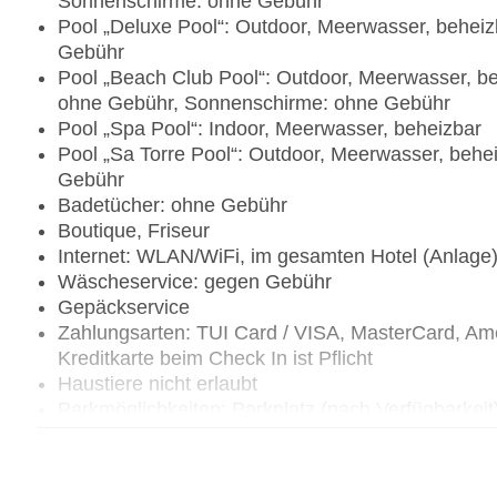
Sonnenschirme: ohne Gebühr
Pool „Deluxe Pool“: Outdoor, Meerwasser, behei
Gebühr
Pool „Beach Club Pool“: Outdoor, Meerwasser, beh
ohne Gebühr, Sonnenschirme: ohne Gebühr
Pool „Spa Pool“: Indoor, Meerwasser, beheizbar
Pool „Sa Torre Pool“: Outdoor, Meerwasser, behei
Gebühr
Badetücher: ohne Gebühr
Boutique, Friseur
Internet: WLAN/WiFi, im gesamten Hotel (Anlage
Wäscheservice: gegen Gebühr
Gepäckservice
Zahlungsarten: TUI Card / VISA, MasterCard, Ame
Kreditkarte beim Check In ist Pflicht
Haustiere nicht erlaubt
Parkmöglichkeiten: Parkplatz (nach Verfügbarkei
Gebäudeanzahl: 10, Etagen: 3, Zimmer: 319, Vill
Landeskategorie: 5 Sterne