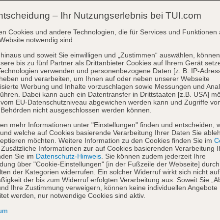
ntscheidung – Ihr Nutzungserlebnis bei TUI.com
en Cookies und andere Technologien, die für Services und Funktionen 
Website notwendig sind.
hinaus und soweit Sie einwilligen und „Zustimmen“ auswählen, können
sere bis zu fünf Partner als Drittanbieter Cookies auf Ihrem Gerät setz
Technologien verwenden und personenbezogene Daten [z. B. IP-Adres
heben und verarbeiten, um Ihnen auf oder neben unserer Webseite
isierte Werbung und Inhalte vorzuschlagen sowie Messungen und Ana
ühren. Dabei kann auch ein Datentransfer in Drittstaaten [z.B. USA] mö
o vom EU-Datenschutzniveau abgewichen werden kann und Zugriffe vo
 Behörden nicht ausgeschlossen werden können.
en mehr Informationen unter "Einstellungen" finden und entscheiden, 
und welche auf Cookies basierende Verarbeitung Ihrer Daten Sie able
eptieren möchten. Weitere Information zu den Cookies finden Sie im
Co
. Zusätzliche Informationen zur auf Cookies basierenden Verarbeitung I
nden Sie im
Datenschutz-Hinweis
. Sie können zudem jederzeit Ihre
dung über "Cookie-Einstellungen" [in der Fußzeile der Webseite] durch
ten der Kategorien widerrufen. Ein solcher Widerruf wirkt sich nicht auf
igkeit der bis zum Widerruf erfolgten Verarbeitung aus. Soweit Sie „A
nd Ihre Zustimmung verweigern, können keine individuellen Angebote
itet werden, nur notwendige Cookies sind aktiv.
sum