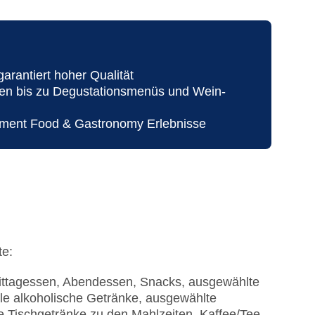
arantiert hoher Qualität
rsen bis zu Degustationsmenüs und Wein-
sement Food & Gastronomy Erlebnisse
te:
 Mittagessen, Abendessen, Snacks, ausgewählte
ale alkoholische Getränke, ausgewählte
e Tischgetränke zu den Mahlzeiten, Kaffee/Tee