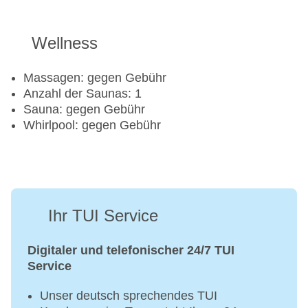
Windsurfen
Beachvolleyball
Wellness
Fahrradverleih
Fitnessraum
Massagen: gegen Gebühr
Tretboot
Anzahl der Saunas: 1
Tennisplatz
Sauna: gegen Gebühr
Whirlpool: gegen Gebühr
Ihr TUI Service
Digitaler und telefonischer 24/7 TUI
Service
Unser deutsch sprechendes TUI