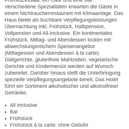
Frühstückssaal, ein Café und eine Bar.
WLAN/WiFi im Hotel
Verschiedene Spezialitäten erwarten die Gäste in
Lift
einem Nichtraucherrestaurant mit Klimaanlage. Das
Minimarkt
Haus bietet als buchbare Verpflegungsleistungen
Anzahl der Konferenzräume: 1
Übernachtung inkl. Frühstück, Halbpension,
Anzahl der Aufzüge: 1
Vollpension und All-Inclusive. Ein kontinentales
Haustiere
Frühstück, Mittag- und Abendessen locken mit
Zimmerservice: gegen Gebühr
abwechslungsreichem Speisenangebot
Sonnenterrasse
(Mittagessen und Abendessen à la carte).
Gesamtanzahl der Zimmer: 56
Diätgerichte, glutenfreie Mahlzeiten, vegetarische
Pools:Sonnenschirme am Pool: gegen Gebühr,
Gerichte und Kindermenüs werden auf Wunsch
Liegen am Pool: gegen Gebühr, Wasserrutsche
zubereitet. Darüber hinaus stellt die Unterbringung
Zahlungsarten: American Express, Diners Club,
spezielle Verpflegungsangebote bereit. Das Hotel
EC Maestro, Mastercard, Visa
führt ein Sortiment alkoholischer und alkoholfreier
Landeskategorie: 4 Sterne
Getränke.
All Inclusive
Bar
Frühstück
Frühstück à la carte: ohne Gebühr