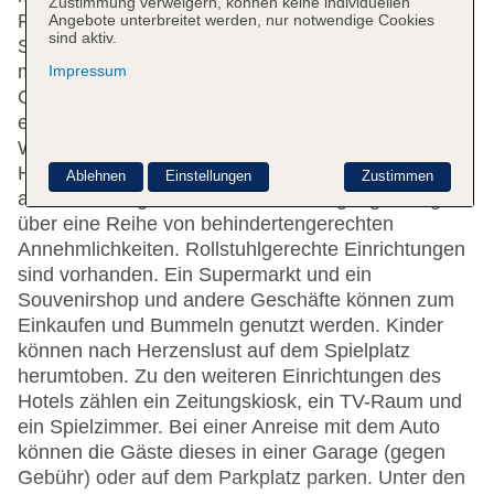
Zustimmung verweigern, können keine individuellen
Französisch) an der Rezeption mit Tat und Rat zur
Angebote unterbreitet werden, nur notwendige Cookies
sind aktiv.
Seite, das Ein- und Auschecken ist 24 h am Tag
möglich. Die Einrichtung des Hauses umfasst eine
Impressum
Garderobe, eine Gepäckaufbewahrung, einen Safe,
eine Wechselstube und einen Geldautomaten. Per
WLAN erhalten die Gäste Zugang zum Internet.
Hilfestellung bei der Buchung von Ausflügen wird
Ablehnen
Einstellungen
Zustimmen
am Tourdesk geboten. Die Unterbringung verfügt
über eine Reihe von behindertengerechten
Annehmlichkeiten. Rollstuhlgerechte Einrichtungen
sind vorhanden. Ein Supermarkt und ein
Souvenirshop und andere Geschäfte können zum
Einkaufen und Bummeln genutzt werden. Kinder
können nach Herzenslust auf dem Spielplatz
herumtoben. Zu den weiteren Einrichtungen des
Hotels zählen ein Zeitungskiosk, ein TV-Raum und
ein Spielzimmer. Bei einer Anreise mit dem Auto
können die Gäste dieses in einer Garage (gegen
Gebühr) oder auf dem Parkplatz parken. Unter den