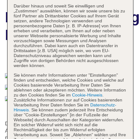
Darüber hinaus und soweit Sie einwilligen und
„Zustimmen“ auswählen, können wir sowie unsere bis zu
Hotelbeschreibun
fünf Partner als Drittanbieter Cookies auf Ihrem Gerät
setzen, andere Technologien verwenden und
personenbezogene Daten [z. B. IP-Adresse] von Ihnen
Imperial Beach
erheben und verarbeiten, um Ihnen auf oder neben
unserer Webseite personalisierte Werbung und Inhalte
vorzuschlagen sowie Messungen und Analysen
durchzuführen. Dabei kann auch ein Datentransfer in
Drittstaaten [z.B. USA] möglich sein, wo vom EU-
Datenschutzniveau abgewichen werden kann und
Das bietet Ihre Unterkunft
Zugriffe von dortigen Behörden nicht ausgeschlossen
werden können.
Sie können mehr Informationen unter "Einstellungen"
finden und entscheiden, welche Cookies und welche auf
Cookies basierende Verarbeitung Ihrer Daten Sie
ablehnen oder akzeptieren möchten. Weitere Information
zu den Cookies finden Sie im
Cookie-Hinweis
.
Zusätzliche Informationen zur auf Cookies basierenden
Verarbeitung Ihrer Daten finden Sie im
Datenschutz-
Hinweis
. Sie können zudem jederzeit Ihre Entscheidung
über "Cookie-Einstellungen" [in der Fußzeile der
Webseite] durch Ausschalten der Kategorien widerrufen.
Das Hotel bietet 56 Zimmer und verfügt über einen
Ein solcher Widerruf wirkt sich nicht auf die
Rechtmäßigkeit der bis zum Widerruf erfolgten
Aufzug. Rund um die Uhr steht den Gästen
Verarbeitung aus. Soweit Sie „Ablehnen“ wählen und Ihre
mehrsprachiges Personal (Englisch, Deutsch,