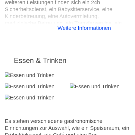
weiteren Leistungen finden sich ein 24h-
Sicherheitsdienst, ein Babysitterservice, eine
Kinderbetreuung, eine Autovermietung,
medizinische Betreuung, ein Transferservice, ein
Weitere Informationen
kostenpflichtiger Zimmerservice, ein
Wäscheservice, ein Friseur, eine Münzwäscherei
und ein eigener Shuttlebus. Zur Erkundung der
Umgebung bietet ein Fahrradverleih die notwendige
Ausrüstung. Kostenfrei steht Gästen die
Essen & Trinken
Tageszeitung zur Verfügung. Im Geschäftsbereich
(Business-Center) sind Faxgerät und Projektor
vorhanden.
24h Rezeption
Parkplatz
Check-in von: 14:00:00
Check-out bis: 10:30:00
Konferenzraum
Es stehen verschiedene gastronomische
Garage: gegen Gebühr
Einrichtungen zur Auswahl, wie ein Speiseraum, ein
Hotelsafe