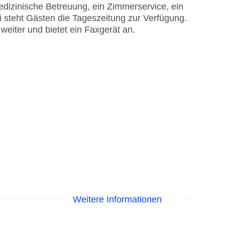
edizinische Betreuung, ein Zimmerservice, ein
 steht Gästen die Tageszeitung zur Verfügung.
weiter und bietet ein Faxgerät an.
Weitere Informationen
me am Pool, Liegen am Pool
EC Maestro, Mastercard, Visa