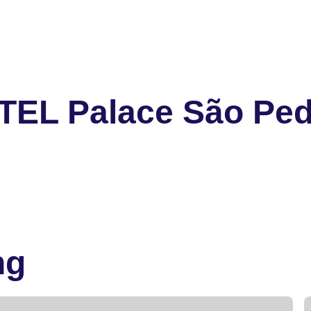
TEL Palace São Pedr
ng