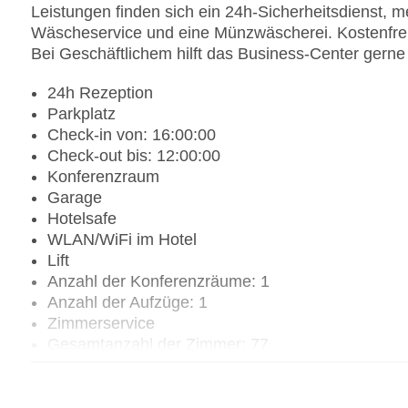
Leistungen finden sich ein 24h-Sicherheitsdienst, m
Wäscheservice und eine Münzwäscherei. Kostenfrei
Bei Geschäftlichem hilft das Business-Center gerne 
24h Rezeption
Parkplatz
Check-in von: 16:00:00
Check-out bis: 12:00:00
Konferenzraum
Garage
Hotelsafe
WLAN/WiFi im Hotel
Lift
Anzahl der Konferenzräume: 1
Anzahl der Aufzüge: 1
Zimmerservice
Gesamtanzahl der Zimmer: 77
Pools:Kinderbecken, Outdoor Pool, Sonnenschir
Zahlungsarten: American Express, Diners Club, 
Landeskategorie: 4 Sterne