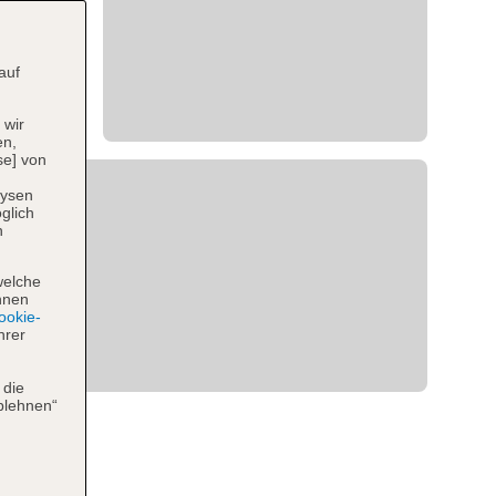
auf
 wir
en,
se] von
lysen
glich
n
welche
hnen
okie-
hrer
 die
blehnen“