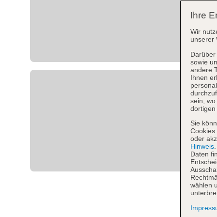
Ihre E
Wir nutz
unserer 
Darüber 
sowie un
andere 
Ihnen er
personal
durchzuf
sein, w
dortigen
Sie könn
Cookies 
oder akz
Hinweis
Daten fi
Entschei
Ausschal
Rechtmäß
wählen u
unterbre
Impres