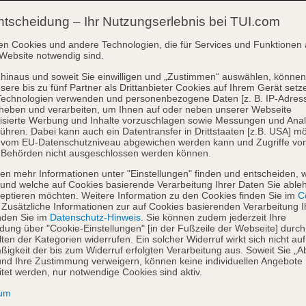
ntscheidung – Ihr Nutzungserlebnis bei TUI.com
en Cookies und andere Technologien, die für Services und Funktionen 
Website notwendig sind.
hinaus und soweit Sie einwilligen und „Zustimmen“ auswählen, können
sere bis zu fünf Partner als Drittanbieter Cookies auf Ihrem Gerät setz
Technologien verwenden und personenbezogene Daten [z. B. IP-Adres
heben und verarbeiten, um Ihnen auf oder neben unserer Webseite
isierte Werbung und Inhalte vorzuschlagen sowie Messungen und Ana
ühren. Dabei kann auch ein Datentransfer in Drittstaaten [z.B. USA] mö
o vom EU-Datenschutzniveau abgewichen werden kann und Zugriffe vo
 Behörden nicht ausgeschlossen werden können.
en mehr Informationen unter "Einstellungen" finden und entscheiden, 
und welche auf Cookies basierende Verarbeitung Ihrer Daten Sie able
eptieren möchten. Weitere Information zu den Cookies finden Sie im
Co
. Zusätzliche Informationen zur auf Cookies basierenden Verarbeitung I
nden Sie im
Datenschutz-Hinweis
. Sie können zudem jederzeit Ihre
dung über "Cookie-Einstellungen" [in der Fußzeile der Webseite] durch
ten der Kategorien widerrufen. Ein solcher Widerruf wirkt sich nicht auf
igkeit der bis zum Widerruf erfolgten Verarbeitung aus. Soweit Sie „A
nd Ihre Zustimmung verweigern, können keine individuellen Angebote
itet werden, nur notwendige Cookies sind aktiv.
sum