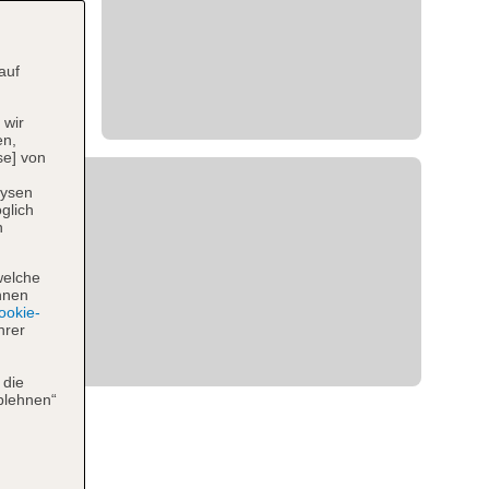
auf
 wir
en,
se] von
lysen
glich
n
welche
hnen
okie-
hrer
 die
blehnen“