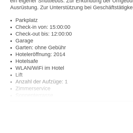
ein eigener Shuttlebus. Zur Erkundung der Umgebun
Ausrüstung. Zur Unterstützung bei Geschäftstätigkei
Parkplatz
Check-in von: 15:00:00
Check-out bis: 12:00:00
Garage
Garten: ohne Gebühr
Hoteleröffnung: 2014
Hotelsafe
WLAN/WiFi im Hotel
Lift
Anzahl der Aufzüge: 1
Zimmerservice
Sonnenterrasse
Gesamtanzahl der Zimmer: 19
Pools:Indoor Pool, Outdoor Pool, Sonnenschirme
Zahlungsarten: American Express, Mastercard, V
Landeskategorie: 4 Sterne