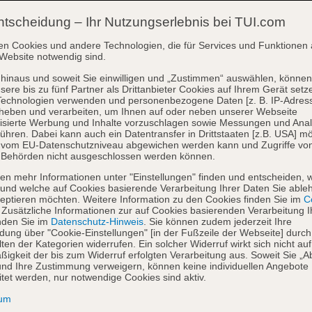
ntscheidung – Ihr Nutzungserlebnis bei TUI.com
en Cookies und andere Technologien, die für Services und Funktionen 
Website notwendig sind.
hinaus und soweit Sie einwilligen und „Zustimmen“ auswählen, können
sere bis zu fünf Partner als Drittanbieter Cookies auf Ihrem Gerät setz
Technologien verwenden und personenbezogene Daten [z. B. IP-Adres
heben und verarbeiten, um Ihnen auf oder neben unserer Webseite
isierte Werbung und Inhalte vorzuschlagen sowie Messungen und Ana
ühren. Dabei kann auch ein Datentransfer in Drittstaaten [z.B. USA] mö
o vom EU-Datenschutzniveau abgewichen werden kann und Zugriffe vo
 Behörden nicht ausgeschlossen werden können.
en mehr Informationen unter "Einstellungen" finden und entscheiden, 
und welche auf Cookies basierende Verarbeitung Ihrer Daten Sie able
eptieren möchten. Weitere Information zu den Cookies finden Sie im
Co
. Zusätzliche Informationen zur auf Cookies basierenden Verarbeitung I
nden Sie im
Datenschutz-Hinweis
. Sie können zudem jederzeit Ihre
dung über "Cookie-Einstellungen" [in der Fußzeile der Webseite] durch
ten der Kategorien widerrufen. Ein solcher Widerruf wirkt sich nicht auf
igkeit der bis zum Widerruf erfolgten Verarbeitung aus. Soweit Sie „A
nd Ihre Zustimmung verweigern, können keine individuellen Angebote
itet werden, nur notwendige Cookies sind aktiv.
sum