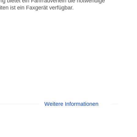
g bietet ein Fahrradverleih die notwendige
ten ist ein Faxgerät verfügbar.
Weitere Informationen
 am Pool, Liegen am Pool
isa