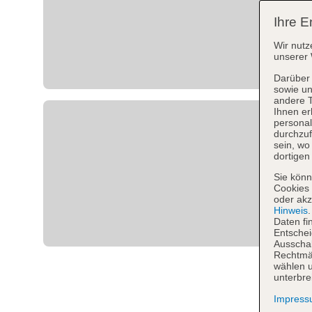
Ihre E
Wir nutz
unserer 
Darüber 
sowie un
andere 
Ihnen er
personal
durchzuf
sein, w
dortigen
Sie könn
Cookies 
oder akz
Hinweis
Daten fi
Entschei
Ausschal
Rechtmäß
wählen u
unterbre
Impres