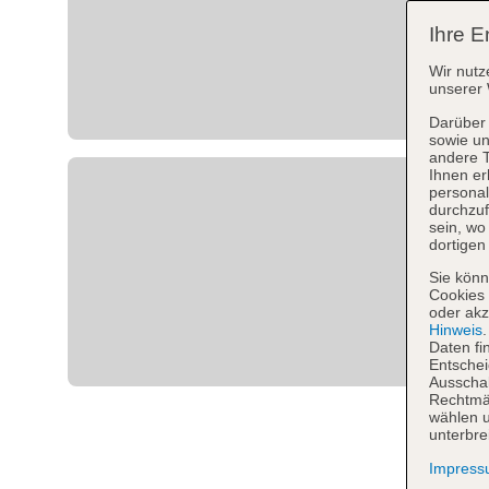
Ihre E
Wir nutz
unserer 
Darüber 
sowie un
andere 
Ihnen er
personal
durchzuf
sein, w
dortigen
Sie könn
Cookies 
oder akz
Hinweis
Daten fi
Entschei
Ausschal
Rechtmäß
wählen u
unterbre
Impres