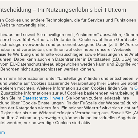
ntscheidung – Ihr Nutzungserlebnis bei TUI.com
en Cookies und andere Technologien, die für Services und Funktionen 
Website notwendig sind.
hinaus und soweit Sie einwilligen und „Zustimmen“ auswählen, können
sere bis zu fünf Partner als Drittanbieter Cookies auf Ihrem Gerät setz
Technologien verwenden und personenbezogene Daten [z. B. IP-Adres
heben und verarbeiten, um Ihnen auf oder neben unserer Webseite
isierte Werbung und Inhalte vorzuschlagen sowie Messungen und Ana
ühren. Dabei kann auch ein Datentransfer in Drittstaaten [z.B. USA] mö
o vom EU-Datenschutzniveau abgewichen werden kann und Zugriffe vo
 Behörden nicht ausgeschlossen werden können.
en mehr Informationen unter "Einstellungen" finden und entscheiden, 
und welche auf Cookies basierende Verarbeitung Ihrer Daten Sie able
eptieren möchten. Weitere Information zu den Cookies finden Sie im
Co
. Zusätzliche Informationen zur auf Cookies basierenden Verarbeitung I
nden Sie im
Datenschutz-Hinweis
. Sie können zudem jederzeit Ihre
dung über "Cookie-Einstellungen" [in der Fußzeile der Webseite] durch
ten der Kategorien widerrufen. Ein solcher Widerruf wirkt sich nicht auf
igkeit der bis zum Widerruf erfolgten Verarbeitung aus. Soweit Sie „A
nd Ihre Zustimmung verweigern, können keine individuellen Angebote
itet werden, nur notwendige Cookies sind aktiv.
sum