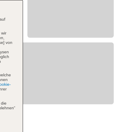
auf
 wir
en,
se] von
lysen
glich
n
welche
hnen
okie-
hrer
 die
blehnen“