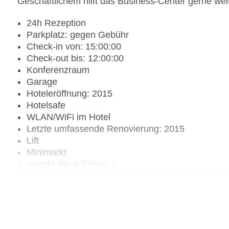
Geschäftlichem hilft das Business-Center gerne weit
24h Rezeption
Parkplatz: gegen Gebühr
Check-in von: 15:00:00
Check-out bis: 12:00:00
Konferenzraum
Garage
Hoteleröffnung: 2015
Hotelsafe
WLAN/WiFi im Hotel
Letzte umfassende Renovierung: 2015
Lift
Minimarkt
Anzahl der Aufzüge: 1
Haustiere: gegen Gebühr
Zimmerservice
Gesamtanzahl der Stockwerke: 9
Gesamtanzahl der Zimmer: 120
Zahlungsarten: American Express, Diners Club, 