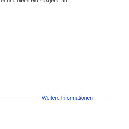
er und bietet ein Faxgerät an.
Weitere Informationen
EC Maestro, Mastercard, Visa