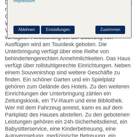
Impressum
Das Hotel verfügt über 61 Zimmer. Die Rezeption ist
rund um die Uhr besetzt. Eine
Gepäckaufbewahrung, ein Safe und eine
Wechselstube stehen als Serviceleistungen zur
Ablehnen
Einstellungen
Zustimmen
Verfügung. WLAN ist in den öffentlichen Bereichen
verfügbar. Hilfestellung bei der Buchung von
Ausflügen wird am Tourdesk geboten. Die
Unterbringung verfügt über eine Reihe von
behindertengerechten Annehmlichkeiten. Das Haus
verfügt über rollstuhlgerechte Einrichtungen. Neben
einem Souvenirshop sind weitere Geschäfte zu
finden. Ein schöner Garten und ein Spielplatz
gehören zum Gelände des Hotels. Zu den weiteren
Einrichtungen der Unterbringung zählen ein
Zeitungskiosk, ein TV-Raum und eine Bibliothek.
Wer mit dem Fahrzeug anreist, kann es auf dem
Parkplatz des Hauses abstellen. Zu den gebotenen
Leistungen gehören ein 24h-Sicherheitsdienst, ein
Babysitterservice, eine Kinderbetreuung, eine
Autovermietung, medizinische Betreuung, ein