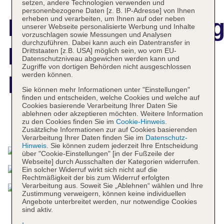
setzen, andere Technologien verwenden und
personenbezogene Daten [z. B. IP-Adresse] von Ihnen
erheben und verarbeiten, um Ihnen auf oder neben
Hotelbeschreibun
unserer Webseite personalisierte Werbung und Inhalte
vorzuschlagen sowie Messungen und Analysen
durchzuführen. Dabei kann auch ein Datentransfer in
Inna Sindhu
Drittstaaten [z.B. USA] möglich sein, wo vom EU-
Datenschutzniveau abgewichen werden kann und
Zugriffe von dortigen Behörden nicht ausgeschlossen
werden können.
Beach
Sie können mehr Informationen unter "Einstellungen"
finden und entscheiden, welche Cookies und welche auf
Cookies basierende Verarbeitung Ihrer Daten Sie
ablehnen oder akzeptieren möchten. Weitere Information
zu den Cookies finden Sie im
Cookie-Hinweis
.
Das bietet Ihre Unterkunft
Zusätzliche Informationen zur auf Cookies basierenden
Verarbeitung Ihrer Daten finden Sie im
Datenschutz-
Hinweis
. Sie können zudem jederzeit Ihre Entscheidung
über "Cookie-Einstellungen" [in der Fußzeile der
Webseite] durch Ausschalten der Kategorien widerrufen.
Ein solcher Widerruf wirkt sich nicht auf die
Rechtmäßigkeit der bis zum Widerruf erfolgten
Verarbeitung aus. Soweit Sie „Ablehnen“ wählen und Ihre
Zustimmung verweigern, können keine individuellen
Angebote unterbreitet werden, nur notwendige Cookies
sind aktiv.