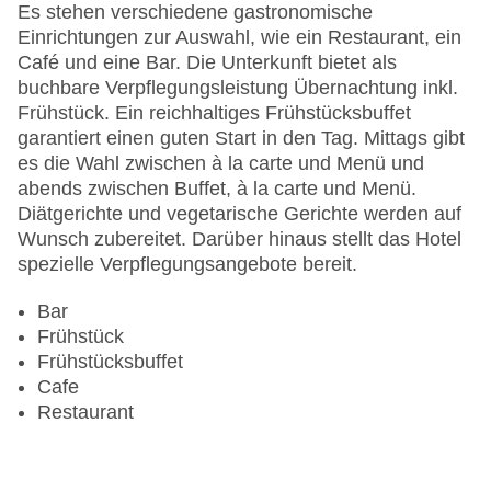
Zimmerservice
Es stehen verschiedene gastronomische
Gesamtanzahl der Stockwerke: 2
Einrichtungen zur Auswahl, wie ein Restaurant, ein
Gesamtanzahl der Zimmer: 61
Café und eine Bar. Die Unterkunft bietet als
Pools:Kinderbecken, Indoor Pool, Outdoor Pool,
buchbare Verpflegungsleistung Übernachtung inkl.
Sonnenschirme am Pool, Liegen am Pool
Frühstück. Ein reichhaltiges Frühstücksbuffet
Zahlungsarten: American Express, Mastercard,
garantiert einen guten Start in den Tag. Mittags gibt
Visa
es die Wahl zwischen à la carte und Menü und
Landeskategorie: 3 Sterne
abends zwischen Buffet, à la carte und Menü.
Diätgerichte und vegetarische Gerichte werden auf
Wunsch zubereitet. Darüber hinaus stellt das Hotel
spezielle Verpflegungsangebote bereit.
Bar
Frühstück
Frühstücksbuffet
Cafe
Restaurant