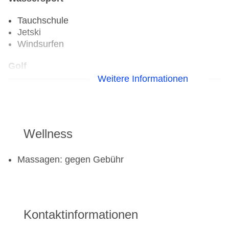
Tauchschule
Jetski
Windsurfen
Golf
Weitere Informationen
Golfplatz
Fahrradverleih
Fitnessraum
Wellness
Tennisplatz
Massagen: gegen Gebühr
Kontaktinformationen