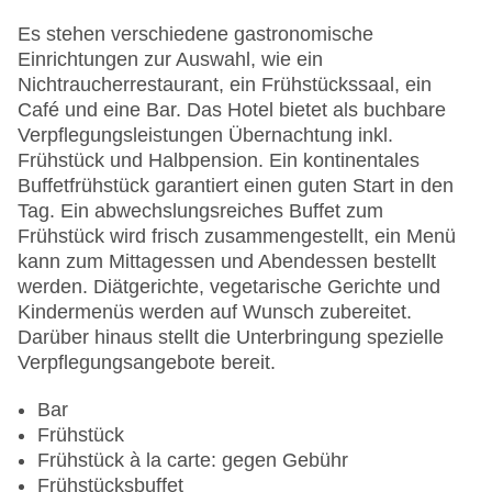
Anzahl der Konferenzräume: 1
Anzahl der Aufzüge: 1
Es stehen verschiedene gastronomische
Haustiere: gegen Gebühr
Einrichtungen zur Auswahl, wie ein
Haustiere auf Anfrage: ohne Gebühr
Nichtraucherrestaurant, ein Frühstückssaal, ein
Zimmerservice: gegen Gebühr
Café und eine Bar. Das Hotel bietet als buchbare
Gesamtanzahl der Stockwerke: 7
Verpflegungsleistungen Übernachtung inkl.
Gesamtanzahl der Zimmer: 249
Frühstück und Halbpension. Ein kontinentales
Zahlungsarten: American Express, Diners Club,
Buffetfrühstück garantiert einen guten Start in den
EC Maestro, Mastercard, Visa
Tag. Ein abwechslungsreiches Buffet zum
Landeskategorie: 4 Sterne
Frühstück wird frisch zusammengestellt, ein Menü
kann zum Mittagessen und Abendessen bestellt
werden. Diätgerichte, vegetarische Gerichte und
Kindermenüs werden auf Wunsch zubereitet.
Darüber hinaus stellt die Unterbringung spezielle
Verpflegungsangebote bereit.
Bar
Frühstück
Frühstück à la carte: gegen Gebühr
Frühstücksbuffet