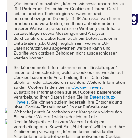
„Zustimmen“ auswählen, können wir sowie unsere bis zu
fünf Partner als Drittanbieter Cookies auf Ihrem Gerät
Hotelbeschreibun
setzen, andere Technologien verwenden und
personenbezogene Daten [z. B. IP-Adresse] von Ihnen
erheben und verarbeiten, um Ihnen auf oder neben
unserer Webseite personalisierte Werbung und Inhalte
InterContinental
vorzuschlagen sowie Messungen und Analysen
durchzuführen. Dabei kann auch ein Datentransfer in
Drittstaaten [z.B. USA] möglich sein, wo vom EU-
Edinburgh The
Datenschutzniveau abgewichen werden kann und
Zugriffe von dortigen Behörden nicht ausgeschlossen
werden können.
George
Sie können mehr Informationen unter "Einstellungen"
finden und entscheiden, welche Cookies und welche auf
Cookies basierende Verarbeitung Ihrer Daten Sie
ablehnen oder akzeptieren möchten. Weitere Information
zu den Cookies finden Sie im
Cookie-Hinweis
.
Zusätzliche Informationen zur auf Cookies basierenden
Das bietet Ihre Unterkunft
Verarbeitung Ihrer Daten finden Sie im
Datenschutz-
Hinweis
. Sie können zudem jederzeit Ihre Entscheidung
über "Cookie-Einstellungen" [in der Fußzeile der
Webseite] durch Ausschalten der Kategorien widerrufen.
Ein solcher Widerruf wirkt sich nicht auf die
Rechtmäßigkeit der bis zum Widerruf erfolgten
Verarbeitung aus. Soweit Sie „Ablehnen“ wählen und Ihre
Zustimmung verweigern, können keine individuellen
Angebote unterbreitet werden, nur notwendige Cookies