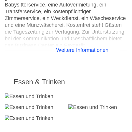
Babysitterservice, eine Autovermietung, ein
Transferservice, ein kostenpflichtiger
Zimmerservice, ein Weckdienst, ein Wäscheservice
und eine Münzwäscherei. Kostenfrei steht Gästen
die Tageszeitung zur Verfügung. Zur Unterstützung
bei der Kommunikation und Geschäftlichem bietet
das Business-Center ein Faxgerät.
Weitere Informationen
24h Rezeption
Parkplatz
Check-in von: 15:00:00
Check-out bis: 12:00:00
Essen & Trinken
Konferenzraum
Garage: gegen Gebühr
Hoteleröffnung: 1795
Hotelsafe
WLAN/WiFi im Hotel
Letzte umfassende Renovierung: 2007
Lift