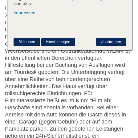
sind aktiv.
Im Jahr 1795 wurde das Hotel gebaut. Die 249
Impressum
Zimmer, die 2 Suiten, die 9 Einzel- und die 186
Doppelzimmer verteilen sich auf 7 Etagen und sind
über einen Aufzug erreichbar. Die Rezeption ist
rund um die Uhr besetzt. Zur Einrichtung gehören
Ablehnen
Einstellungen
Zustimmen
eine Gepäckaufbewahrung, ein Safe, eine
Wechselstube und ein Getränkeautomat. WLAN ist
in den öffentlichen Bereichen verfügbar.
Hilfestellung bei der Buchung von Ausflügen wird
am Tourdesk geboten. Die Unterbringung verfügt
über eine Reihe von behindertengerechten
Annehmlichkeiten. Das Haus verfügt über
rollstuhlgerechte Einrichtungen. Für
Filminteressierte heißt es im Kino: "Film ab!".
Geschäfte sind ebenfalls vorhanden. Bei einer
Anreise mit dem Auto können die Gäste dieses in
einer Garage (gegen Gebühr) oder auf dem
Parkplatz parken. Zu den gebotenen Leistungen
gehören ein 24h-Sicherheitsdienst, ein