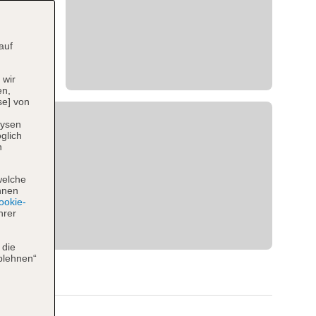
auf
 wir
en,
se] von
lysen
glich
n
welche
hnen
okie-
hrer
 die
blehnen“