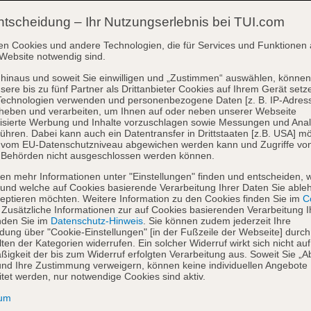
ntscheidung – Ihr Nutzungserlebnis bei TUI.com
en Cookies und andere Technologien, die für Services und Funktionen 
Website notwendig sind.
hinaus und soweit Sie einwilligen und „Zustimmen“ auswählen, können
sere bis zu fünf Partner als Drittanbieter Cookies auf Ihrem Gerät setz
Technologien verwenden und personenbezogene Daten [z. B. IP-Adres
heben und verarbeiten, um Ihnen auf oder neben unserer Webseite
isierte Werbung und Inhalte vorzuschlagen sowie Messungen und Ana
ühren. Dabei kann auch ein Datentransfer in Drittstaaten [z.B. USA] mö
o vom EU-Datenschutzniveau abgewichen werden kann und Zugriffe vo
 Behörden nicht ausgeschlossen werden können.
en mehr Informationen unter "Einstellungen" finden und entscheiden, 
und welche auf Cookies basierende Verarbeitung Ihrer Daten Sie able
eptieren möchten. Weitere Information zu den Cookies finden Sie im
Co
. Zusätzliche Informationen zur auf Cookies basierenden Verarbeitung I
nden Sie im
Datenschutz-Hinweis
. Sie können zudem jederzeit Ihre
dung über "Cookie-Einstellungen" [in der Fußzeile der Webseite] durch
ten der Kategorien widerrufen. Ein solcher Widerruf wirkt sich nicht auf
igkeit der bis zum Widerruf erfolgten Verarbeitung aus. Soweit Sie „A
nd Ihre Zustimmung verweigern, können keine individuellen Angebote
itet werden, nur notwendige Cookies sind aktiv.
sum