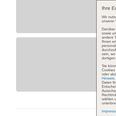
Ihre E
Wir nutz
unserer 
Darüber 
sowie un
andere 
Ihnen er
personal
durchzuf
sein, w
dortigen
Sie könn
Cookies 
oder akz
Hinweis
Daten fi
Entschei
Ausschal
Rechtmäß
wählen u
unterbre
Impres