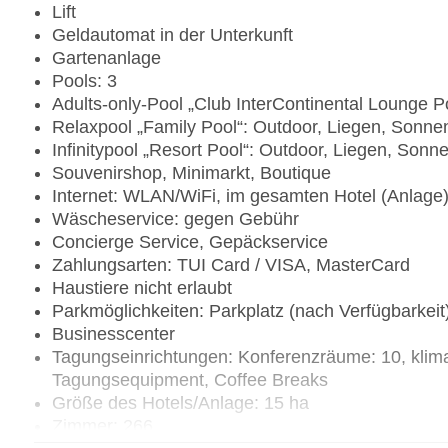
Lift
Geldautomat in der Unterkunft
Gartenanlage
Pools: 3
Adults-only-Pool „Club InterContinental Lounge P
Relaxpool „Family Pool“: Outdoor, Liegen, Sonn
Infinitypool „Resort Pool“: Outdoor, Liegen, Son
Souvenirshop, Minimarkt, Boutique
Internet: WLAN/WiFi, im gesamten Hotel (Anlage
Wäscheservice: gegen Gebühr
Concierge Service, Gepäckservice
Zahlungsarten: TUI Card / VISA, MasterCard
Haustiere nicht erlaubt
Parkmöglichkeiten: Parkplatz (nach Verfügbarkeit
Businesscenter
Tagungseinrichtungen: Konferenzräume: 10, klima
Tagungsequipment, Coffee Breaks
Größe des Hotels/Anlage: 15 ha
Zimmer: 266