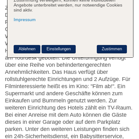
Zustimmung verweigern, können keine individuellen
Angebote unterbreitet werden, nur notwendige Cookies
Zur Auswahl stehen 7 Suiten, 165 Einzel- und 66
sind aktiv.
Doppelzimmer. Das freundliche Personal an der
Impressum
Rezeption ist gerne bei allen Fragen behilflich. Eine
Gepäckaufbewahrung, ein Safe und eine
Wechselstube gehören zur Einrichtung des Hotels.
WLAN ist in den öffentlichen Bereichen verfügbar.
Ablehnen
Einstellungen
Zustimmen
Hilfestellung bei der Buchung von Ausflügen wird
am Tourdesk geboten. Die Unterbringung verfügt
über eine Reihe von behindertengerechten
Annehmlichkeiten. Das Haus verfügt über
rollstuhlgerechte Einrichtungen und 2 Aufzüge. Für
Filminteressierte heißt es im Kino: "Film ab!". Ein
Supermarkt und andere Geschäfte können zum
Einkaufen und Bummeln genutzt werden. Zur
weiteren Einrichtung des Hotels zählt ein TV-Raum.
Bei einer Anreise mit dem Auto können die Gäste
dieses in einer Garage oder auf dem Parkplatz
parken. Unter den weiteren Leistungen finden sich
ein 24h-Sicherheitsdienst, ein Babysitterservice,