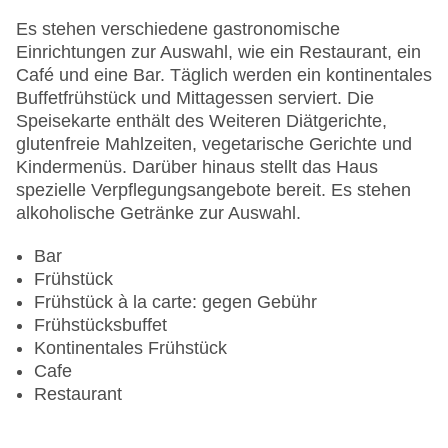
Gesamtanzahl der Stockwerke: 9
Gesamtanzahl der Zimmer: 231
Es stehen verschiedene gastronomische
Pools:Indoor Pool, Outdoor Pool, Liegen am Pool
Einrichtungen zur Auswahl, wie ein Restaurant, ein
Zahlungsarten: American Express, Diners Club,
Café und eine Bar. Täglich werden ein kontinentales
Mastercard, Visa
Buffetfrühstück und Mittagessen serviert. Die
Landeskategorie: 5 Sterne
Speisekarte enthält des Weiteren Diätgerichte,
glutenfreie Mahlzeiten, vegetarische Gerichte und
Kindermenüs. Darüber hinaus stellt das Haus
spezielle Verpflegungsangebote bereit. Es stehen
alkoholische Getränke zur Auswahl.
Bar
Frühstück
Frühstück à la carte: gegen Gebühr
Frühstücksbuffet
Kontinentales Frühstück
Cafe
Restaurant