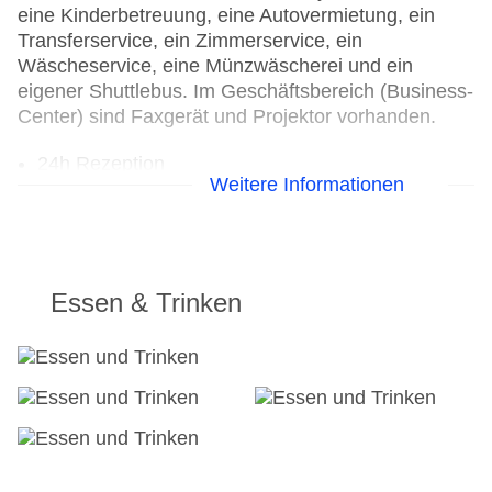
eine Kinderbetreuung, eine Autovermietung, ein
Transferservice, ein Zimmerservice, ein
Wäscheservice, eine Münzwäscherei und ein
eigener Shuttlebus. Im Geschäftsbereich (Business-
Center) sind Faxgerät und Projektor vorhanden.
24h Rezeption
Weitere Informationen
Parkplatz
Check-in von: 15:00:00
Check-out bis: 11:00:00
Konferenzraum
Garage
Essen & Trinken
Hotelsafe
WLAN/WiFi im Hotel
Lift
Minimarkt
Anzahl der Konferenzräume: 1
Anzahl der Aufzüge: 2
Zimmerservice