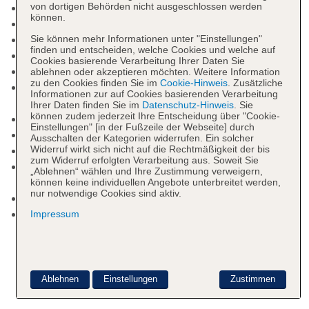
von dortigen Behörden nicht ausgeschlossen werden
Gartenanlage, Sonnenterrasse
können.
Pools: 2
Pool: Outdoor, Liegen: ohne Gebühr
Sie können mehr Informationen unter "Einstellungen"
finden und entscheiden, welche Cookies und welche auf
Kinderpool
Cookies basierende Verarbeitung Ihrer Daten Sie
Whirlpool: im Wellnessbereich
ablehnen oder akzeptieren möchten. Weitere Information
zu den Cookies finden Sie im
Cookie-Hinweis
. Zusätzliche
Internet: WLAN/WiFi, im gesamten Hotel
Informationen zur auf Cookies basierenden Verarbeitung
(Anlage): ohne Gebühr
Ihrer Daten finden Sie im
Datenschutz-Hinweis
. Sie
können zudem jederzeit Ihre Entscheidung über "Cookie-
Wäscheservice
Einstellungen" [in der Fußzeile der Webseite] durch
Zahlungsarten: TUI Card / VISA, MasterCard
Ausschalten der Kategorien widerrufen. Ein solcher
Widerruf wirkt sich nicht auf die Rechtmäßigkeit der bis
Haustiere nicht erlaubt
zum Widerruf erfolgten Verarbeitung aus. Soweit Sie
Parkmöglichkeiten: Parkplatz (nach
„Ablehnen“ wählen und Ihre Zustimmung verweigern,
Verfügbarkeit), unbewacht: ohne Gebühr
können keine individuellen Angebote unterbreitet werden,
nur notwendige Cookies sind aktiv.
Zimmer: 127
Landeskategorie: 4 Sterne
Impressum
Ablehnen
Einstellungen
Zustimmen
Essen & Trinken