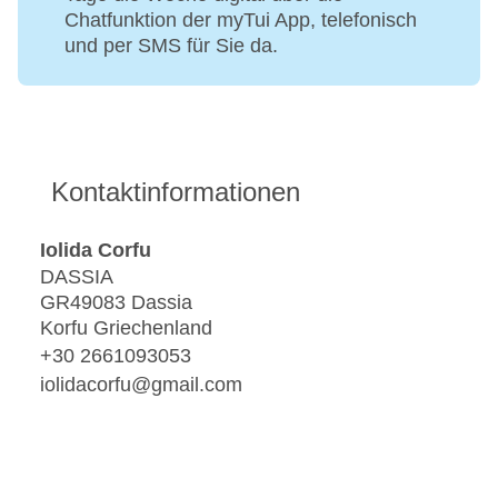
Chatfunktion der myTui App, telefonisch
und per SMS für Sie da.
Kontaktinformationen
Iolida Corfu
DASSIA
GR49083 Dassia
Korfu Griechenland
+30 2661093053
iolidacorfu@gmail.com