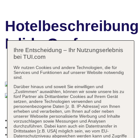
Hotelbeschreibun
Iolida Corfu
Ihre Entscheidung – Ihr Nutzungserlebnis
bei TUI.com
Wir nutzen Cookies und andere Technologien, die für
Das bietet Ihre Unterkunft
Services und Funktionen auf unserer Website notwendig
sind.
Darüber hinaus und soweit Sie einwilligen und
„Zustimmen“ auswählen, können wir sowie unsere bis zu
fünf Partner als Drittanbieter Cookies auf Ihrem Gerät
setzen, andere Technologien verwenden und
personenbezogene Daten [z. B. IP-Adresse] von Ihnen
erheben und verarbeiten, um Ihnen auf oder neben
unserer Webseite personalisierte Werbung und Inhalte
Kurtaxe/Ökotaxe/Touristensteuer zahlbar vor Ort
vorzuschlagen sowie Messungen und Analysen
durchzuführen. Dabei kann auch ein Datentransfer in
Rezeption, Geldwechsel möglich
Drittstaaten [z.B. USA] möglich sein, wo vom EU-
Lift
Datenschutzniveau abgewichen werden kann und Zugriffe