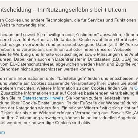
ntscheidung – Ihr Nutzungserlebnis bei TUI.com
en Cookies und andere Technologien, die für Services und Funktionen 
Website notwendig sind.
hinaus und soweit Sie einwilligen und „Zustimmen“ auswählen, können
sere bis zu fünf Partner als Drittanbieter Cookies auf Ihrem Gerät setz
Technologien verwenden und personenbezogene Daten [z. B. IP-Adres
heben und verarbeiten, um Ihnen auf oder neben unserer Webseite
isierte Werbung und Inhalte vorzuschlagen sowie Messungen und Ana
ühren. Dabei kann auch ein Datentransfer in Drittstaaten [z.B. USA] mö
o vom EU-Datenschutzniveau abgewichen werden kann und Zugriffe vo
 Behörden nicht ausgeschlossen werden können.
en mehr Informationen unter "Einstellungen" finden und entscheiden, 
und welche auf Cookies basierende Verarbeitung Ihrer Daten Sie able
eptieren möchten. Weitere Information zu den Cookies finden Sie im
Co
. Zusätzliche Informationen zur auf Cookies basierenden Verarbeitung I
nden Sie im
Datenschutz-Hinweis
. Sie können zudem jederzeit Ihre
dung über "Cookie-Einstellungen" [in der Fußzeile der Webseite] durch
ten der Kategorien widerrufen. Ein solcher Widerruf wirkt sich nicht auf
igkeit der bis zum Widerruf erfolgten Verarbeitung aus. Soweit Sie „A
nd Ihre Zustimmung verweigern, können keine individuellen Angebote
itet werden, nur notwendige Cookies sind aktiv.
sum