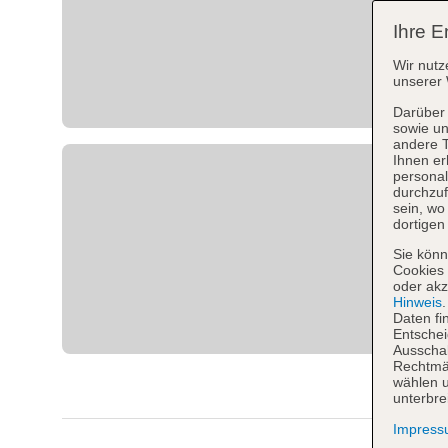
Ihre E
Wir nutz
unserer 
Darüber 
sowie un
andere 
Ihnen er
personal
durchzuf
sein, w
dortigen
Sie könn
Cookies 
oder akz
Hinweis
Daten fi
Entschei
Ausschal
Rechtmäß
wählen u
unterbre
Impres