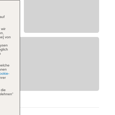
auf
 wir
en,
se] von
lysen
glich
n
welche
hnen
okie-
hrer
 die
blehnen“