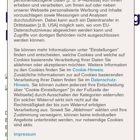
personenbezogene Daten [z. B. IP-Adresse] von Ihnen
erheben und verarbeiten, um Ihnen auf oder neben
unserer Webseite personalisierte Werbung und Inhalte
Hotelbeschreibun
vorzuschlagen sowie Messungen und Analysen
durchzuführen. Dabei kann auch ein Datentransfer in
Drittstaaten [z.B. USA] möglich sein, wo vom EU-
Italia
Datenschutzniveau abgewichen werden kann und
Zugriffe von dortigen Behörden nicht ausgeschlossen
werden können.
Sie können mehr Informationen unter "Einstellungen"
finden und entscheiden, welche Cookies und welche auf
Cookies basierende Verarbeitung Ihrer Daten Sie
Das bietet Ihre Unterkunft
ablehnen oder akzeptieren möchten. Weitere Information
zu den Cookies finden Sie im
Cookie-Hinweis
.
Zusätzliche Informationen zur auf Cookies basierenden
Verarbeitung Ihrer Daten finden Sie im
Datenschutz-
Hinweis
. Sie können zudem jederzeit Ihre Entscheidung
über "Cookie-Einstellungen" [in der Fußzeile der
Webseite] durch Ausschalten der Kategorien widerrufen.
Ein solcher Widerruf wirkt sich nicht auf die
Rechtmäßigkeit der bis zum Widerruf erfolgten
Verarbeitung aus. Soweit Sie „Ablehnen“ wählen und Ihre
Das Hotel bietet 20 Nichtraucherzimmer auf 5
Zustimmung verweigern, können keine individuellen
Etagen, die mit einem Aufzug erreichbar sind.
Angebote unterbreitet werden, nur notwendige Cookies
sind aktiv.
Englischsprachiges Personal an der Rezeption im
Empfangsbereich steht zur Seite beim Ein- und
Impressum