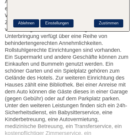
Auschecken. Die Einrichtung des Hauses umfasst
eine Gepäckaufbewahrung, einen Safe und eine
Wechselstube. Per WLAN erhalten die Gäste
Zugang zum Internet. Hilfestellung bei der Buchung
Ablehnen
Einstellungen
Zustimmen
von Ausflügen wird am Tourdesk geboten. Die
Unterbringung verfügt über eine Reihe von
behindertengerechten Annehmlichkeiten.
Rollstuhlgerechte Einrichtungen sind vorhanden.
Ein Supermarkt und andere Geschäfte können zum
Einkaufen und Bummeln genutzt werden. Ein
schöner Garten und ein Spielplatz gehören zum
Gelände des Hotels. Zur weiteren Einrichtung des
Hauses zählt eine Bibliothek. Bei einer Anreise mit
dem Auto können die Gäste dieses in einer Garage
(gegen Gebühr) oder auf dem Parkplatz parken.
Unter den weiteren Leistungen finden sich ein 24h-
Sicherheitsdienst, ein Babysitterservice, eine
Kinderbetreuung, eine Autovermietung,
medizinische Betreuung, ein Transferservice, ein
kostenpflichtiger Zimmerservice, ein