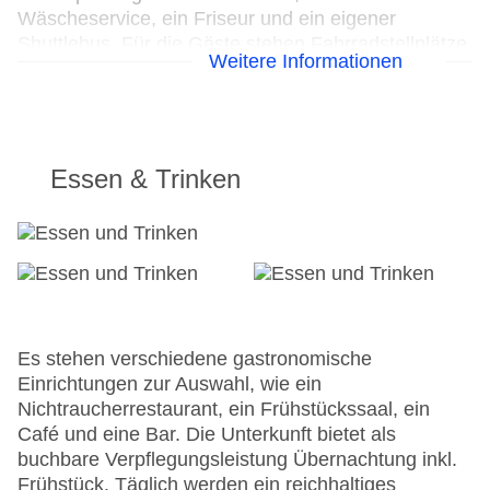
Wäscheservice, ein Friseur und ein eigener
Shuttlebus. Für die Gäste stehen Fahrradstellplätze
Weitere Informationen
bereit, außerdem gibt es einen Fahrradverleih.
Kostenfrei steht Gästen die Tageszeitung zur
Verfügung. Bei Geschäftlichem hilft das Business-
Center gerne weiter und bietet ein Faxgerät an.
Essen & Trinken
24h Rezeption
Parkplatz
Check-in von: 13:00:00
Check-out bis: 12:00:00
Konferenzraum
Garage: gegen Gebühr
Garten: ohne Gebühr
Es stehen verschiedene gastronomische
Hoteleröffnung: 2007
Einrichtungen zur Auswahl, wie ein
Hotelsafe
Nichtraucherrestaurant, ein Frühstückssaal, ein
WLAN/WiFi im Hotel
Café und eine Bar. Die Unterkunft bietet als
Letzte umfassende Renovierung: 2009
buchbare Verpflegungsleistung Übernachtung inkl.
Lift
Frühstück. Täglich werden ein reichhaltiges