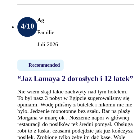
Ag
4
/10
Familie
Juli 2026
Recommended
“Jaz Lamaya 2 dorosłych i 12 latek”
Nie wiem skąd takie zachwyty nad tym hotelem.
To byl nasz 3 pobyt w Egipcie sugerowalismy się
opiniami. Wodę piliśmy z butelek i nikomu nic nie
bylo. Jedzenie monotonne bez szału. Bar na plaży
Morgana w miarę ok . Noszenie napoi w głównej
restauracji do posiłków też średni pomysł. Obsługa
robi to z łaska, czasami podejdzie jak juz kończysz
posiłek. Zrobione tylko żeby im dać kasę. Wolę