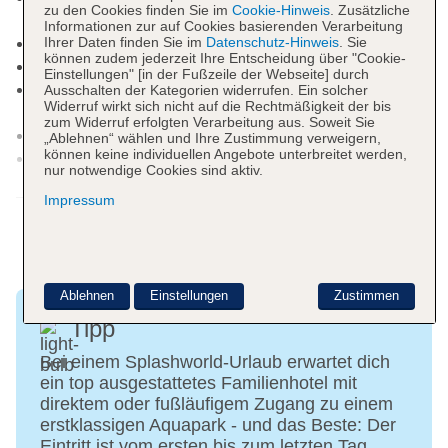
zu den Cookies finden Sie im
Cookie-Hinweis
. Zusätzliche
Juwelier, Friseur
Informationen zur auf Cookies basierenden Verarbeitung
Arzt
Ihrer Daten finden Sie im
Datenschutz-Hinweis
. Sie
können zudem jederzeit Ihre Entscheidung über "Cookie-
Amphitheater
Einstellungen" [in der Fußzeile der Webseite] durch
Internet: WLAN/WiFi, im öffentlichen Bereich:
Ausschalten der Kategorien widerrufen. Ein solcher
Widerruf wirkt sich nicht auf die Rechtmäßigkeit der bis
ohne Gebühr
zum Widerruf erfolgten Verarbeitung aus. Soweit Sie
Wäscheservice: gegen Gebühr
„Ablehnen“ wählen und Ihre Zustimmung verweigern,
können keine individuellen Angebote unterbreitet werden,
Zahlungsarten: TUI Card / VISA, MasterCard,
nur notwendige Cookies sind aktiv.
American Express, EC Karte/Maestro
Weitere Informationen
Impressum
Haustiere nicht erlaubt
Parkmöglichkeiten: Stellplätze, überdacht
Tagungseinrichtungen: Konferenzräume: 1,
klimatisierte Tagungsräume
Gebäudeanzahl: 4, Etagen: 3, Zimmer: 389,
Ablehnen
Einstellungen
Zustimmen
Etagen Nebengebäude: 3
Tipp
Landeskategorie: 5 Sterne
Bei einem Splashworld-Urlaub erwartet dich
ein top ausgestattetes Familienhotel mit
direktem oder fußläufigem Zugang zu einem
erstklassigen Aquapark - und das Beste: Der
Eintritt ist vom ersten bis zum letzten Tag