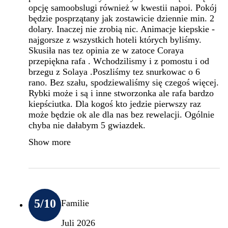
opcję samoobslugi również w kwestii napoi. Pokój
będzie posprzątany jak zostawicie dziennie min. 2
dolary. Inaczej nie zrobią nic. Animacje kiepskie -
najgorsze z wszystkich hoteli których byliśmy.
Skusiła nas tez opinia ze w zatoce Coraya
przepiękna rafa . Wchodzilismy i z pomostu i od
brzegu z Solaya .Poszliśmy tez snurkowac o 6
rano. Bez szału, spodziewaliśmy się czegoś więcej.
Rybki może i są i inne stworzonka ale rafa bardzo
kiepściutka. Dla kogoś kto jedzie pierwszy raz
może będzie ok ale dla nas bez rewelacji. Ogólnie
chyba nie dałabym 5 gwiazdek.
Show more
5
/10
Familie
Juli 2026