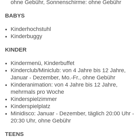
ohne Gebühr, Sonnenschirme: ohne Gebühr
Bars & mehr: 3
Lobbybar „Mawal Lobby Bar“: Januar -
BABYS
Dezember, täglich 10:00 Uhr - 00:00 Uhr, ohne
Gebühr
Kinderhochstuhl
Poolbar Outdoor „Nesma Pool Bar“: Januar -
Kinderbuggy
Dezember, täglich 10:00 Uhr - 18:00 Uhr und
20:00 Uhr - 22:00 Uhr, ohne Gebühr
KINDER
Strandbar „Morgana Beach Bar“: Januar -
Dezember, täglich 10:00 Uhr - 18:00 Uhr, ohne
Kindermenü, Kinderbuffet
Gebühr
Kinderclub/Miniclub: von 4 Jahre bis 12 Jahre,
Januar - Dezember, Mo.-Fr., ohne Gebühr
Kinderanimation: von 4 Jahre bis 12 Jahre,
mehrmals pro Woche
Kinderspielzimmer
Kinderspielplatz
Minidisco: Januar - Dezember, täglich 20:00 Uhr -
20:30 Uhr, ohne Gebühr
TEENS