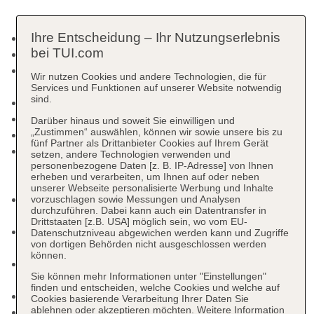
Ihre Entscheidung – Ihr Nutzungserlebnis
Check-in Zeit ab 14:00 Uhr
bei TUI.com
Check-out Zeit bis 12:00 Uhr
Late Check-out: Barzahlung, pro Stunde ab 20
Wir nutzen Cookies und andere Technologien, die für
EUR
Services und Funktionen auf unserer Website notwendig
sind.
Rezeption
Gartenanlage, Sonnenterrasse
Darüber hinaus und soweit Sie einwilligen und
„Zustimmen“ auswählen, können wir sowie unsere bis zu
Pools: 3
fünf Partner als Drittanbieter Cookies auf Ihrem Gerät
Pool: ohne Gebühr, Outdoor, Süßwasser,
setzen, andere Technologien verwenden und
personenbezogene Daten [z. B. IP-Adresse] von Ihnen
beheizbar, Liegestühle: ohne Gebühr,
erheben und verarbeiten, um Ihnen auf oder neben
Sonnenschirme
unserer Webseite personalisierte Werbung und Inhalte
Kinderpool: Outdoor, beheizbar, Liegestühle:
vorzuschlagen sowie Messungen und Analysen
durchzuführen. Dabei kann auch ein Datentransfer in
ohne Gebühr, Sonnenschirme: ohne Gebühr
Drittstaaten [z.B. USA] möglich sein, wo vom EU-
Aquapark „Aqua Coraya“: ohne Gebühr, Outdoor,
Datenschutzniveau abgewichen werden kann und Zugriffe
von dortigen Behörden nicht ausgeschlossen werden
Süßwasser, Wasserrutsche
können.
Whirlpool: Süßwasser, beheizbar, im
Sie können mehr Informationen unter "Einstellungen"
Wellnessbereich
finden und entscheiden, welche Cookies und welche auf
Badetücher: ohne Gebühr
Cookies basierende Verarbeitung Ihrer Daten Sie
ablehnen oder akzeptieren möchten. Weitere Information
Souvenirshop, Ladenzeile, Minimarkt, Boutique,