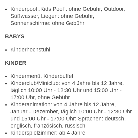
Reservierung nicht notwendig, glutenfreie
Kinderpool „Kids Pool“: ohne Gebühr, Outdoor,
Gerichte: ohne Gebühr, Anfrage notwendig,
Süßwasser, Liegen: ohne Gebühr,
Reservierung nicht notwendig, Kinderbuffet: ohne
Sonnenschirme: ohne Gebühr
Gebühr, Anfrage notwendig, Reservierung nicht
notwendig, Kindermenü: ohne Gebühr, Anfrage
BABYS
notwendig, Reservierung nicht notwendig,
lactosefreie Gerichte: ohne Gebühr, Anfrage
Kinderhochstuhl
notwendig, Reservierung nicht notwendig,
KINDER
vegetarische Gerichte: ohne Gebühr, Anfrage &
Reservierung nicht notwendig, vegane Gerichte:
Kindermenü, Kinderbuffet
ohne Gebühr, Anfrage notwendig, Reservierung
Kinderclub/Miniclub: von 4 Jahre bis 12 Jahre,
nicht notwendig, Buffet, ohne Gebühr, bei All
täglich 10:00 Uhr - 12:30 Uhr und 15:00 Uhr -
Inclusive inklusive, täglich 06:30 Uhr - 10:00 Uhr,
17:00 Uhr, ohne Gebühr
12:30 Uhr - 14:30 Uhr und 18:30 Uhr - 21:00 Uhr,
Kinderanimation: von 4 Jahre bis 12 Jahre,
klimatisierbar, mit Terrasse, Kinderhochstuhl,
Januar - Dezember, täglich 10:00 Uhr - 12:30 Uhr
angemessene Kleidung erwünscht
und 15:00 Uhr - 17:00 Uhr: Sprachen: deutsch,
Restaurant „Beach Food Court“: Küche:
englisch, französisch, russisch
international, vegetarische Gerichte: ohne
Kinderspielzimmer: ab 4 Jahre
Gebühr, Anfrage & Reservierung nicht notwendig,