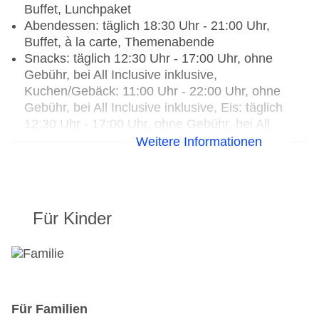
Buffet, Lunchpaket
Abendessen: täglich 18:30 Uhr - 21:00 Uhr,
Buffet, à la carte, Themenabende
Snacks: täglich 12:30 Uhr - 17:00 Uhr, ohne
Gebühr, bei All Inclusive inklusive,
Kuchen/Gebäck: 11:00 Uhr - 22:00 Uhr, ohne
Gebühr, bei All Inclusive inklusive, Eis: täglich
12:30 Uhr - 17:00 Uhr, ohne Gebühr, bei All
Inclusive inklusive
Weitere Informationen
Weihnachtsspecial: Buffet, Wein/Bier/Softdrinks,
Sekt, Champagner, Unterhaltungsprogramm,
Silvesterspecial: Buffet, Wein/Bier/Softdrinks,
Sekt, Champagner, Unterhaltungsprogramm,
Für Kinder
(Live-) Musik und Tanz, Hauseigenes Feuerwerk
Restaurants: 8
Hauptrestaurant „Main Restaurant“: Küche:
international, Biolebensmittel: ohne Gebühr,
Anfrage & Reservierung nicht notwendig,
Für Familien
Diätküche: ohne Gebühr, Anfrage notwendig,