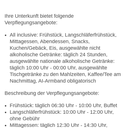
Gepäckservice
Zahlungsarten: TUI Card / VISA, MasterCard, EC
Karte/Maestro
Ihre Unterkunft bietet folgende
Haustiere nicht erlaubt
Verpflegungsangebote:
Parkmöglichkeiten: Parkplatz (nach
Verfügbarkeit), unbewacht: ohne Gebühr
All inclusive: Frühstück, Langschläferfrühstück,
Tagungseinrichtungen: Konferenzräume: 1,
Mittagessen, Abendessen, Snacks,
klimatisierte Tagungsräume, Tageslicht,
Kuchen/Gebäck, Eis, ausgewählte nicht
Tagungsequipment: gegen Gebühr, Coffee
alkoholische Getränke: täglich 24 Stunden,
Breaks: gegen Gebühr
ausgewählte nationale alkoholische Getränke:
Gebäudeanzahl: 1, Etagen: 3, Zimmer: 505,
täglich 10:00 Uhr - 00:00 Uhr, ausgewählte
Bungalows: 10
Tischgetränke zu den Mahlzeiten, Kaffee/Tee am
Landeskategorie: 5 Sterne
Nachmittag, AI-Armband obligatorisch
Beschreibung der Verpflegungsangebote:
Frühstück: täglich 06:30 Uhr - 10:00 Uhr, Buffet
Langschläferfrühstück: 10:00 Uhr - 12:00 Uhr,
ohne Gebühr
Mittagessen: täglich 12:30 Uhr - 14:30 Uhr,