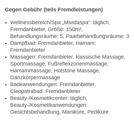
Uhr, gegen Gebühr
Gegen Gebühr (teils Fremdleistungen)
Poolbar Outdoor „Pool Bar“: täglich 09:00 Uhr -
18:00 Uhr, ohne Gebühr
Wellnessbereich/Spa „Mividaspa“: täglich,
Bar „Terrace Bar“: täglich 18:00 Uhr - 23:00 Uhr,
Fremdanbieter, Größe: 150m²,
ohne Gebühr
Behandlungsräume: 5, Paarbehandlungsräume: 3
Café „Gelateria“: täglich 15:00 Uhr - 22:00 Uhr,
Dampfbad: Fremdanbieter, Hamam:
gegen Gebühr
Fremdanbieter
Bar „Rock Pool Bar“: täglich 09:00 Uhr - 18:00
Massagen: Fremdanbieter, klassische Massage,
Uhr, ohne Gebühr, bei All Inclusive inklusive
Sportmassage, Fußreflexzonenmassage,
Strandbar „Beach Bar“: täglich 09:00 Uhr - 18:00
Hamammassage, Hotstone Massage,
Uhr, ohne Gebühr
Ganzkörpermassage
Loungebar: täglich 20:00 Uhr - 00:00 Uhr, ohne
Badeanwendungen: Fremdanbieter,
Gebühr
Cleopatrabad: Fremdanbieter
Beauty-/Kosmetikcenter: täglich,
Beauty-/Kosmetikanwendungen:
Gesichtsbehandlung, Maniküre, Pediküre