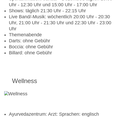
notwendig, à la carte, Anfrage & Reservierung
Uhr - 12:30 Uhr und 15:00 Uhr - 17:00 Uhr
notwendig, gegen Gebühr, täglich 19:30 Uhr -
Shows: täglich 21:30 Uhr - 22:15 Uhr
22:00 Uhr, Kinderhochstuhl, angemessene
Live Band/-Musik: wöchentlich 20:00 Uhr - 20:30
Kleidung erwünscht
Uhr, 21:00 Uhr - 21:30 Uhr und 22:30 Uhr - 23:00
Spezialitätenrestaurant „Sofra“: Küche:
Uhr
libanesisch, mediterran, glutenfreie Gerichte:
Themenabende
ohne Gebühr, Anfrage & Reservierung notwendig,
Darts: ohne Gebühr
lactosefreie Gerichte: ohne Gebühr, Anfrage &
Boccia: ohne Gebühr
Reservierung notwendig, vegetarische Gerichte:
Billard: ohne Gebühr
ohne Gebühr, Anfrage & Reservierung notwendig,
vegane Gerichte: ohne Gebühr, Anfrage &
Reservierung notwendig, à la carte, Anfrage &
Reservierung notwendig, ohne Gebühr, täglich
19:00 Uhr - 22:00 Uhr, klimatisierbar,
Wellness
Kinderhochstuhl, angemessene Kleidung
erwünscht
Bars & mehr: 8
Lobbybar „Lobby Bar“: täglich 24 Stunden, ohne
Gebühr
Ayurvedazentrum: Arzt: Sprachen: englisch
Beachclub „Coco Loco“: täglich 10:00 Uhr - 17:00