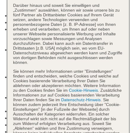
Darüber hinaus und soweit Sie einwilligen und
„Zustimmen“ auswählen, können wir sowie unsere bis zu
fünf Partner als Drittanbieter Cookies auf Ihrem Gerät
Check-in Zeit ab 14:00 Uhr
setzen, andere Technologien verwenden und
Check-out Zeit bis 12:00 Uhr
personenbezogene Daten [z. B. IP-Adresse] von Ihnen
Early Check-in: 10:00 Uhr - 14:00 Uhr, gegen
erheben und verarbeiten, um Ihnen auf oder neben
unserer Webseite personalisierte Werbung und Inhalte
Gebühr, Anfrage notwendig, Reservierung nicht
vorzuschlagen sowie Messungen und Analysen
notwendig
durchzuführen. Dabei kann auch ein Datentransfer in
Drittstaaten [z.B. USA] möglich sein, wo vom EU-
Late Check-out: 12:00 Uhr - 15:00 Uhr, 12:00 Uhr
Datenschutzniveau abgewichen werden kann und Zugriffe
- 18:00 Uhr und 12:00 Uhr - 20:00 Uhr, gegen
von dortigen Behörden nicht ausgeschlossen werden
können.
Gebühr, Anfrage notwendig, Reservierung nicht
notwendig
Sie können mehr Informationen unter "Einstellungen"
finden und entscheiden, welche Cookies und welche auf
Rezeption: täglich 24 Stunden, Sprachen:
Cookies basierende Verarbeitung Ihrer Daten Sie
deutsch, englisch, russisch, Hotelsafe: ohne
ablehnen oder akzeptieren möchten. Weitere Information
Gebühr
zu den Cookies finden Sie im
Cookie-Hinweis
. Zusätzliche
Informationen zur auf Cookies basierenden Verarbeitung
Gästebetreuung: Sprachen: deutsch, englisch,
Ihrer Daten finden Sie im
Datenschutz-Hinweis
. Sie
russisch
können zudem jederzeit Ihre Entscheidung über "Cookie-
Einstellungen" [in der Fußzeile der Webseite] durch
Geldautomat in der Unterkunft
Ausschalten der Kategorien widerrufen. Ein solcher
Gartenanlage, Sonnenterrasse
Widerruf wirkt sich nicht auf die Rechtmäßigkeit der bis
zum Widerruf erfolgten Verarbeitung aus. Soweit Sie
Pools: 4
„Ablehnen“ wählen und Ihre Zustimmung verweigern,
Kinderpool „Kids Pool“: ohne Gebühr, Outdoor,
können keine individuellen Angebote unterbreitet werden,