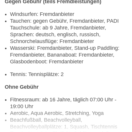
international, glutenfreie Gerichte: ohne Gebühr,
Gegen Gebühr (teils Fremdleistungen)
Anfrage & Reservierung notwendig, lactosefreie
Gerichte: ohne Gebühr, Anfrage & Reservierung
Windsurfen: Fremdanbieter
notwendig, vegetarische Gerichte: ohne Gebühr,
Tauchen: gegen Gebühr, Fremdanbieter, PADI
Anfrage & Reservierung notwendig, à la carte,
Tauchschule: ab 9 Jahre, Fremdanbieter,
Anfrage & Reservierung notwendig, ohne Gebühr,
Sprachen: deutsch, englisch, russisch,
täglich 19:00 Uhr - 22:00 Uhr, Kinderhochstuhl,
Schnorchelausflüge: Fremdanbieter
angemessene Kleidung erwünscht
Wasserski: Fremdanbieter, Stand-up Paddling:
Spezialitätenrestaurant „Makai Tukai“: Küche:
Fremdanbieter, Bananaboat: Fremdanbieter,
asiatisch, chinesisch, glutenfreie Gerichte: ohne
Glasbodenboot: Fremdanbieter
Gebühr, Anfrage & Reservierung notwendig,
Tennis: Tennisplätze: 2
lactosefreie Gerichte: ohne Gebühr, Anfrage &
Reservierung notwendig, vegetarische Gerichte:
Ohne Gebühr
ohne Gebühr, Anfrage & Reservierung notwendig,
vegane Gerichte: ohne Gebühr, Anfrage &
Fitnessraum: ab 16 Jahre, täglich 07:00 Uhr -
Reservierung notwendig, à la carte, Anfrage &
19:00 Uhr
Reservierung notwendig, ohne Gebühr, täglich
Aerobic, Aqua Aerobic, Stretching, Yoga
19:00 Uhr - 22:00 Uhr, Kinderhochstuhl,
Beachfußball, Beachvolleyball,
angemessene Kleidung erwünscht
Beachvolleyballplätze: 1, Squash, Tischtennis
Spezialitätenrestaurant „Nino`s“: Küche: